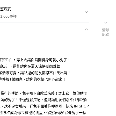
送方式
1,600免運
清除
紀錄
次付款
付款
子短T-白，穿上去讓你瞬間變身可愛小兔子！
鬆吸汗，還能讓你在夏天涼快到想跳舞！
案活潑可愛，讓路過的朋友都忍不住笑出聲！
這件短T帶回家，讓你的衣櫃也開心起來！
y
橫行的季節，兔子短T-白款式來襲！穿上它，讓你瞬間
分期
最萌的兔子！不僅輕鬆搭配，還能讓朋友們忍不住想跟你
，說不定會引來一群兔子圍著你轉圈圈！快來 IN SHOP
你分期使用說明】
享後付
這件短T成為你衣櫃裡的明星，保證讓你笑得像兔子一樣
由台灣大哥大提供，台灣大哥大用戶可立即使用無須另外申請。