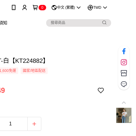
0
中文 (繁體)
TWD
須知
-白【KT224882】
1,600免運
國家/地區配送
49