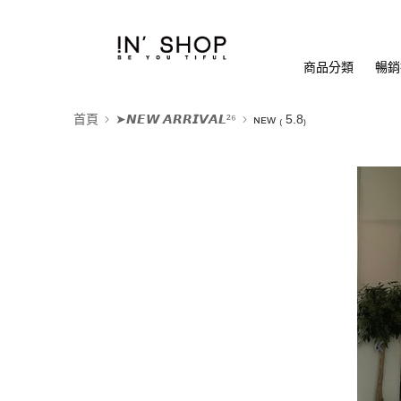
商品分類
暢銷排
首頁
➤𝙉𝙀𝙒 𝘼𝙍𝙍𝙄𝙑𝘼𝙇²⁶
ɴᴇᴡ ₍ 5.8₎