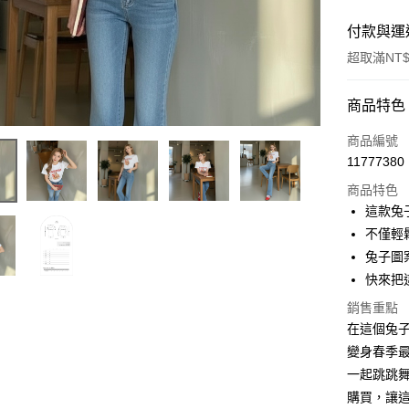
付款與運
超取滿NT$
付款方式
商品特色
信用卡一
商品編號
11777380
超商取貨
商品特色
LINE Pay
這款兔
不僅輕
Apple Pay
兔子圖
街口支付
快來把
Google Pa
銷售重點
在這個兔子
大哥付你
變身春季
相關說明
一起跳跳舞
【大哥付
AFTEE先
購買，讓
1.本服務