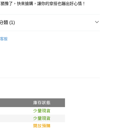
式選擇「大哥付你分期」，訂單成立後會自動跳轉到大哥付的交易
再猶豫了，快來搶購，讓你的穿搭也蹦出好心情！
證手機門號後，選擇欲分期的期數、繳款截止日，確認付款後即
FTEE先享後付」】
。
先享後付是「在收到商品之後才付款」的支付方式。 讓您購物簡單
准額度、可分期數及費用金額請依後續交易確認頁面所載為準。
心！
類 (1)
立30分鐘內，如未前往確認交易或遇審核未通過，訂單將自動取
：不需註冊會員、不需綁卡、不需儲值。
「轉專審核」未通過狀況，表示未達大哥付你分期系統評分，恕
：只要手機號碼，簡訊認證，即可結帳。
評估內容。
𝙍𝙄𝙑𝘼𝙇²⁶
ɴᴇᴡ ₍ 5.8₎
：先確認商品／服務後，再付款。
式說明】
客服
付款
項不併入電信帳單，「大哥付你分期」於每月結算日後寄送繳費提
EE先享後付」結帳流程】
0，滿NT$1,800(含以上)免運費
方式選擇「AFTEE先享後付」後，將跳轉至「AFTEE先享後
訊連結打開帳單後，可選擇「超商條碼／台灣大直營門市／銀行轉
頁面，進行簡訊認證並確認金額後，即可完成結帳。
付／iPASS MONEY」等通路繳費。
家取貨
成立數日內，您將收到繳費通知簡訊。
費通知簡訊後14天內，點擊此簡訊中的連結，可透過四大超商
0，滿NT$1,600(含以上)免運費
項】
網路銀行／等多元方式進行付款，方視為交易完成。
係由「台灣大哥大股份有限公司」（以下簡稱本公司）所提供，讓
：結帳手續完成當下不需立刻繳費，但若您需要取消訂單，請聯
請勿下單
易時，得透過本服務購買商品或服務，並由商店將買賣／分期付
的店家。未經商家同意取消之訂單仍視為有效，需透過AFTEE
金債權讓與本公司後，依約使用本公司帳單繳交帳款。
繳納相關費用。
,000
意付款使用「大哥付你分期」之契約關係目的，商店將以您的個人
否成功請以「AFTEE先享後付 」之結帳頁面顯示為準，若有關於
含姓名、電話或地址）提供予台灣大哥大進項蒐集、處理及利
功／繳費後需取消欲退款等相關疑問，請聯繫「AFTEE先享後
勿下單(付取)
公司與您本人進行分期帳單所需資料之確認、核對及更正。
援中心」
https://netprotections.freshdesk.com/support/home
,000
戶服務條款，請詳閱以下連結：
https://oppay.tw/userRule
項】
付款
恩沛科技股份有限公司提供之「AFTEE先享後付」服務完成之
依本服務之必要範圍內提供個人資料，並將交易相關給付款項請
0，滿NT$1,800(含以上)免運費
讓予恩沛科技股份有限公司。