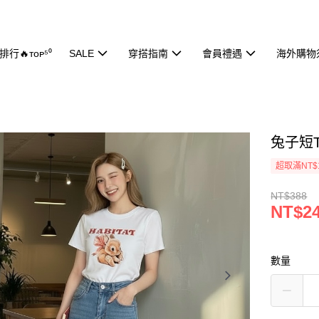
行🔥ᴛᴏᴘ⁵⁰
SALE
穿搭指南
會員禮遇
海外購物
兔子短T
超取滿NT$
NT$388
NT$2
數量