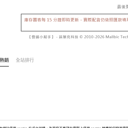
２．關於
付款後7-1
https://aft
每筆NT$6
３．未成
「AFTE
宅配
任。
４．使用「
每筆NT$1
即時審查
結果請求
國家/地區
５．嚴禁
形，恩沛
動。
熱銷
全站排行