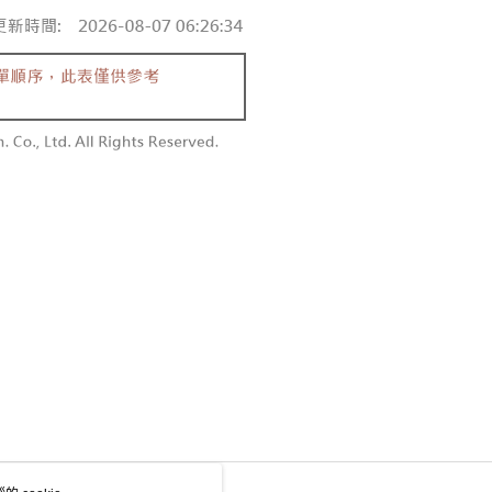
個人資料處理事宜，請瀏覽以下網址：
1取貨
ee.tw/terms/#terms3
0，滿NT$1,600(含以上)免運費
年的使用者請事先徵得法定代理人或監護人之同意方可使用
E先享後付」，若未經同意申辦者引起之損失，本公司不負相關責
AFTEE先享後付」時，將依據個別帳號之用戶狀況，依本公司
00，滿NT$2,500(含以上)免運費
核予不同之上限額度；若仍有額度不足之情形，本公司將視審查
用戶進行身份認證。
配送
查看運費
一人註冊多個帳號或使用他人資訊註冊。若發現惡意使用之情
科技股份有限公司將有權停止該用戶之使用額度並採取法律行