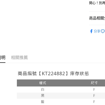
2.付款方
相關說明
開心！別
流程，驗
【關於「A
ATM付款
完成交易
AFTEE
3.實際核
便利好安
商品相關分
4.訂單成
１．簡單
消。如遇
２．便利
運送方式
無法說明
➤𝙉𝙀𝙒 𝘼𝙍
３．安心
【繳款方
分享
全家取貨
1.分期款
【「AFT
醒簡訊。
每筆NT$6
１．於結帳
2.透過簡
付」結帳
帳／街口支
付款後全
２．訂單
３．收到繳
每筆NT$6
【注意事
／ATM／
說明
相關推薦
1.本服務
※ 請注意
已關閉，
用戶於交
絡購買商品
款買賣價
先享後付
每筆NT$10
2.基於同
※ 交易是
資料（包
是否繳費成
已關閉，請
用，由本
付客戶支
每筆NT$10
3.完整用
【注意事
7-11取貨
１．透過由
交易，需
每筆NT$6
求債權轉