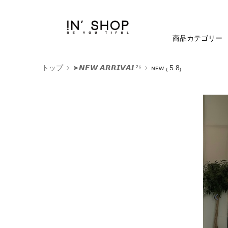
商品カテゴリー
トップ
➤𝙉𝙀𝙒 𝘼𝙍𝙍𝙄𝙑𝘼𝙇²⁶
ɴᴇᴡ ₍ 5.8₎