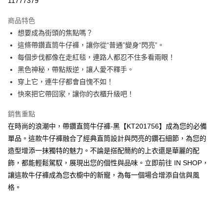
11777379
LINE Pay
商品特色
Apple Pay
想要成為街頭的焦點嗎？
這條帶鑽直筒牛仔褲，讓你從“普通”變身“閃亮”。
街口支付
每個步伐都像在走紅毯，連路人都忍不住多看兩眼！
Google Pay
黑色神秘，帶點叛逆，讓人愛不釋手。
穿上它，連牛仔都會自愧不如！
大哥付你分期
快來把它帶回家，讓你的衣櫃升級吧！
相關說明
【大哥付你分期使用說明】
銷售重點
AFTEE先享後付
1.本服務由台灣大哥大提供，台灣大哥大用戶可立即使用無須另外申請。
2.付款方式選擇「大哥付你分期」，訂單成立後會自動跳轉到大哥付的交易
在時尚的浪潮中，帶鑽直筒牛仔褲-黑【KT201756】成為您的必備
相關說明
流程，驗證手機門號後，選擇欲分期的期數、繳款截止日，確認付款後即完
單品。這款牛仔褲融合了經典直筒設計與閃亮的鑽石細節，為您的
【關於「AFTEE先享後付」】
成交易。
ATM付款
AFTEE先享後付是「在收到商品之後才付款」的支付方式。 讓您購物簡單
造型增添一抹獨特的魅力。不論是搭配簡約的上衣還是華麗的配
3.實際核准額度、可分期數及費用金額請依後續交易確認頁面所載為準。
便利好安心！
4.訂單成立30分鐘內，如未前往確認交易或遇審核未通過，訂單將自動取
飾，都能輕鬆駕馭，展現出您的個性與品味。立即前往 IN SHOP，
１．簡單：不需註冊會員、不需綁卡、不需儲值。
運送方式
消。如遇「轉專審核」未通過狀況，表示未達大哥付你分期系統評分，恕無
２．便利：只要手機號碼，簡訊認證，即可結帳。
讓這款牛仔褲成為您衣櫥中的新寵，為每一個場合增添自信與風
法說明評估內容。
３．安心：先確認商品／服務後，再付款。
全家取貨付款
格。
【繳款方式說明】
1.分期款項不併入電信帳單，「大哥付你分期」於每月結算日後寄送繳費提
每筆NT$60，滿NT$1,800(含以上)免運費
【「AFTEE先享後付」結帳流程】
醒簡訊。
１．於結帳方式選擇「AFTEE先享後付」後，將跳轉至「AFTEE先享後付」
2.透過簡訊連結打開帳單後，可選擇「超商條碼／台灣大直營門市／銀行轉
付款後全家取貨
結帳頁面，進行簡訊認證並確認金額後，即可完成結帳。