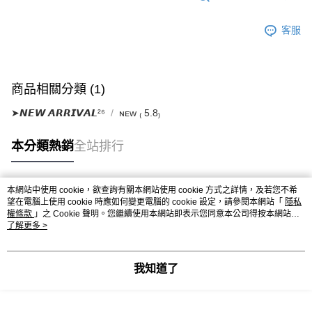
客服
商品相關分類 (1)
➤𝙉𝙀𝙒 𝘼𝙍𝙍𝙄𝙑𝘼𝙇²⁶
ɴᴇᴡ ₍ 5.8₎
本分類熱銷
全站排行
本網站中使用 cookie，欲查詢有關本網站使用 cookie 方式之詳情，及若您不希
熱門標籤
望在電腦上使用 cookie 時應如何變更電腦的 cookie 設定，請參閱本網站「
隱私
權條款
」之 Cookie 聲明。您繼續使用本網站即表示您同意本公司得按本網站使
用條款之 Cookie 聲明使用 cookie。
了解更多 >
我知道了