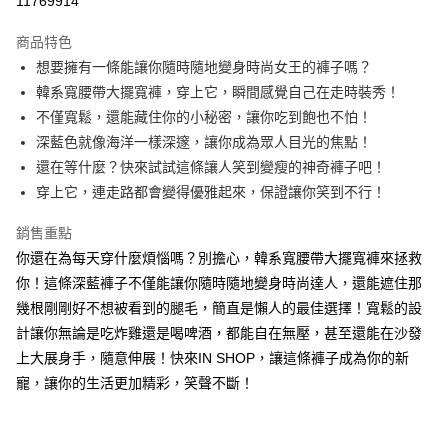
11769914
LINE Pay
商品特色
Apple Pay
想要擁有一條能讓你隨時隨地變身時尚女王的褲子嗎？
韓系寬腰帶大擺寬褲，穿上它，瞬間感覺自己在走時裝秀！
街口支付
不僅寬鬆，還能藏住你的小秘密，讓你吃到飽也不怕！
Google Pay
深藍色就像海洋一樣深邃，讓你成為眾人目光的焦點！
還在等什麼？快來試試這條讓人笑到變瘦的神奇褲子吧！
大哥付你分期
穿上它，連走路都會變得優雅起來，保證讓你笑到不行！
相關說明
【大哥付你分期使用說明】
銷售重點
AFTEE先享後付
1.本服務由台灣大哥大提供，台灣大哥大用戶可立即使用無須另外申請。
2.付款方式選擇「大哥付你分期」，訂單成立後會自動跳轉到大哥付的交易
你還在為每天穿什麼煩惱嗎？別擔心，韓系寬腰帶大擺寬褲來拯救
相關說明
流程，驗證手機門號後，選擇欲分期的期數、繳款截止日，確認付款後即完
你！這條深藍褲子不僅能讓你隨時隨地變身時尚達人，還能遮住那
【關於「AFTEE先享後付」】
成交易。
ATM付款
AFTEE先享後付是「在收到商品之後才付款」的支付方式。 讓您購物簡單
幾根剛剛好不想被看到的腿毛，簡直是懶人的最佳選擇！寬鬆的設
3.實際核准額度、可分期數及費用金額請依後續交易確認頁面所載為準。
便利好安心！
4.訂單成立30分鐘內，如未前往確認交易或遇審核未通過，訂單將自動取
計讓你無論是吃炸雞還是喝啤酒，都能自在無壓，甚至還能在沙發
１．簡單：不需註冊會員、不需綁卡、不需儲值。
運送方式
消。如遇「轉專審核」未通過狀況，表示未達大哥付你分期系統評分，恕無
２．便利：只要手機號碼，簡訊認證，即可結帳。
上大展身手，隨意伸展！快來IN SHOP，讓這條褲子成為你的新
法說明評估內容。
３．安心：先確認商品／服務後，再付款。
全家取貨付款
寵，讓你的生活更加精彩，笑聲不斷！
【繳款方式說明】
1.分期款項不併入電信帳單，「大哥付你分期」於每月結算日後寄送繳費提
每筆NT$60，滿NT$1,800(含以上)免運費
【「AFTEE先享後付」結帳流程】
醒簡訊。
１．於結帳方式選擇「AFTEE先享後付」後，將跳轉至「AFTEE先享後付」
2.透過簡訊連結打開帳單後，可選擇「超商條碼／台灣大直營門市／銀行轉
付款後全家取貨
結帳頁面，進行簡訊認證並確認金額後，即可完成結帳。