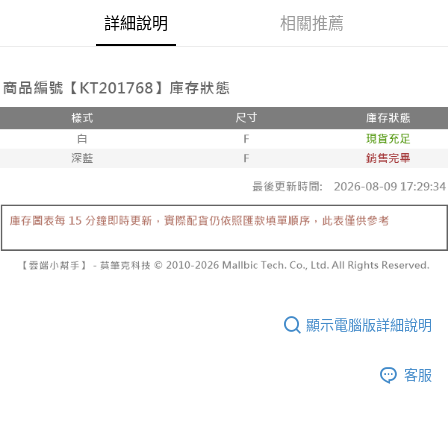
帳／街口支付／iPASS MONEY」等通路繳費。
２．訂單成立數日內，您將收到繳費通知簡訊。
每筆NT$60，滿NT$1,600(含以上)免運費
詳細說明
相關推薦
３．收到繳費通知簡訊後14天內，點擊此簡訊中的連結，可透過四大超商／
【注意事項】
ATM／網路銀行／等多元方式進行付款，方視為交易完成。
已關閉，請勿下單
1.本服務係由「台灣大哥大股份有限公司」（以下簡稱本公司）所提供，讓
※ 請注意：結帳手續完成當下不需立刻繳費，但若您需要取消訂單，請聯絡
用戶於交易時，得透過本服務購買商品或服務，並由商店將買賣／分期付款
每筆NT$10,000
購買商品的店家。未經商家同意取消之訂單仍視為有效，需透過AFTEE先享
買賣價金債權讓與本公司後，依約使用本公司帳單繳交帳款。
後付繳納相關費用。
2.基於同意付款使用「大哥付你分期」之契約關係目的，商店將以您的個人
已關閉，請勿下單(付取)
※ 交易是否成功請以「AFTEE先享後付 」之結帳頁面顯示為準，若有關於
資料（包含姓名、電話或地址）提供予台灣大哥大進項蒐集、處理及利用，
是否繳費成功／繳費後需取消欲退款等相關疑問，請聯繫「AFTEE先享後付
每筆NT$10,000
由本公司與您本人進行分期帳單所需資料之確認、核對及更正。
客戶支援中心」
https://netprotections.freshdesk.com/support/home
3.完整用戶服務條款，請詳閱以下連結：
https://oppay.tw/userRule
7-11取貨付款
【注意事項】
１．透過由恩沛科技股份有限公司提供之「AFTEE先享後付」服務完成之交
每筆NT$60，滿NT$1,800(含以上)免運費
易，需依本服務之必要範圍內提供個人資料，並將交易相關給付款項請求債
權轉讓予恩沛科技股份有限公司。
付款後7-11取貨
２．關於個人資料處理事宜，請瀏覽以下網址：
每筆NT$60，滿NT$1,600(含以上)免運費
https://aftee.tw/terms/#terms3
３．未成年的使用者請事先徵得法定代理人或監護人之同意方可使用
宅配
「AFTEE先享後付」，若未經同意申辦者引起之損失，本公司不負相關責
顯示電腦版詳細說明
任。
每筆NT$100，滿NT$2,500(含以上)免運費
４．使用「AFTEE先享後付」時，將依據個別帳號之用戶狀況，依本公司即
客服
時審查核予不同之上限額度；若仍有額度不足之情形，本公司將視審查結果
國家/地區配送
查看運費
請求用戶進行身份認證。
５．嚴禁一人註冊多個帳號或使用他人資訊註冊。若發現惡意使用之情形，
恩沛科技股份有限公司將有權停止該用戶之使用額度並採取法律行動。