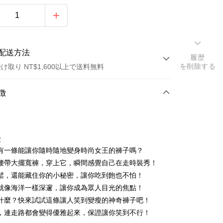
配送方法
履歴
を削除する
け取り NT$1,600以上で送料無料
方法
徴
カード1回払い
店頭代金引換
徴
有一條能讓你隨時隨地變身時尚女王的褲子嗎？
腰帶大擺寬褲，穿上它，瞬間感覺自己在走時裝秀！
鬆，還能藏住你的小秘密，讓你吃到飽也不怕！
就像海洋一樣深邃，讓你成為眾人目光的焦點！
什麼？快來試試這條讓人笑到變瘦的神奇褲子吧！
y
，連走路都會變得優雅起來，保證讓你笑到不行！
ter