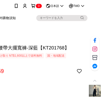
0
日本語
TWD
外購物須知
帶大擺寬褲-深藍【KT201768】
取り NT$1,600以上で送料無料
国・地域配送
59