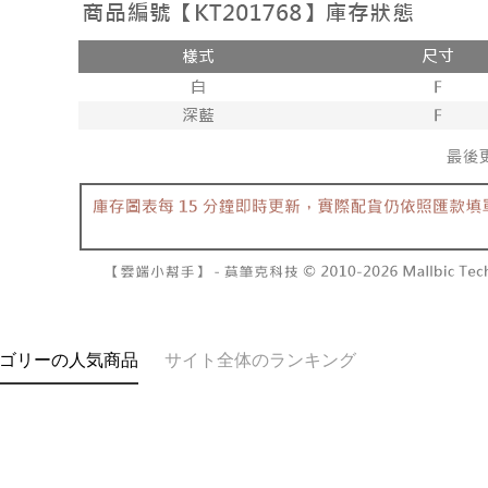
1. 本サ
の有無に関
7-11取貨
よって提
スを購入
二、支払
配送毎にNT
渡した後
1.初回 
す。
き、限度
付款後7-1
2. 「OP
2.決済金額
配送毎にNT
人情報（
3.現在、
処理およ
宅配
報の確認
三、利用規
3. 完全
プロテクシ
配送毎にNT
ださい：
ht
します。
文者の氏
國家/地區
これに限ら
されます。
AFTEE
明』をご
AFTEE
ゴリーの人気商品
サイト全体のランキング
なります。
延滞納金
後見人の同
個人情報
を行使し
cs_tw@netp