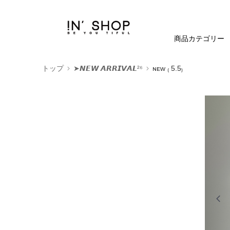
商品カテゴリー
トップ
➤𝙉𝙀𝙒 𝘼𝙍𝙍𝙄𝙑𝘼𝙇²⁶
ɴᴇᴡ ₍ 5.5₎