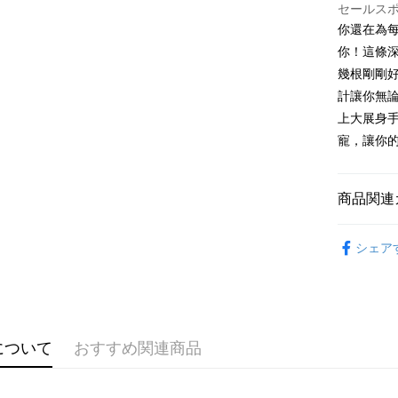
セールス
説明
你還在為
【OP Pay
AFTEE
1. 本サ
你！這條
追加の申
説明
幾根剛剛
2. 支払い
一、 AF
計讓你無
ATM払い
動的に OP
1.お支払
払いの回
ドウが表
上大展身手
す。
2.SMS
寵，讓你
3. 実際
3.注文す
配送方法
ジを基準
す。
4. 注文
4.ご注文
全家取貨
合、注文
員の場合は
商品関連
が発生し
配送毎にNT
5.商品受
評価内容
たはアプリ
➤𝙉𝙀𝙒 𝘼𝙍
付款後全
ングでお
シェア
配送毎にNT
【支払い
代金納付期
1. 分割払
プリをダウ
已關閉，
の締め日後
以内まで
2. SM
配送毎にNT
湾大直営店
お支払期限
について
おすすめ関連商品
で支払い
已關閉，請
もとに計算
期限を延
配送毎にNT
【注意事
（例：予