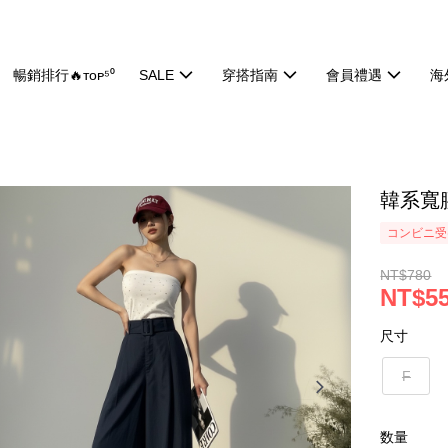
暢銷排行🔥ᴛᴏᴘ⁵⁰
SALE
穿搭指南
會員禮遇
海
韓系寬腰
コンビニ受け
NT$780
NT$5
尺寸
F
数量