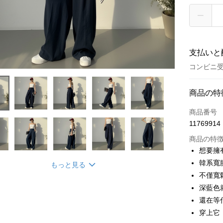
支払いと
コンビニ受
お支払い
商品の特
クレジット
商品番号
11769914
コンビニ
商品の特
LINE Pay
想要擁
韓系寬
もっと見る
Apple Pay
不僅寬
JKOPAY
深藍色
還在等
Google Pa
穿上它
OP Pay La