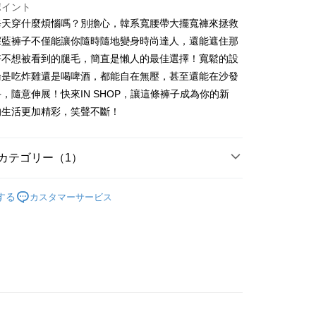
ポイント
每天穿什麼煩惱嗎？別擔心，韓系寬腰帶大擺寬褲來拯救
 Later 使用説明】
代金後払い
ービスは台湾大哥大によって提供され、台湾大哥大のユーザーは
深藍褲子不僅能讓你隨時隨地變身時尚達人，還能遮住那
請なしで即時に利用可能です。
好不想被看到的腿毛，簡直是懶人的最佳選擇！寬鬆的設
方法で「OP Pay Later」を選択すると、注文が成立した後に自
TEE代金後払いについて
論是吃炸雞還是喝啤酒，都能自在無壓，甚至還能在沙發
 Pay Later の取引プロセスに移行し、携帯番号を確認後、分割
い方法でAFTEE代金後払いを選択すると、携帯電話認証ウィン
数や支払い期限を選択し、支払いを確認すると取引が完了しま
示されます。
，隨意伸展！快來IN SHOP，讓這條褲子成為你的新
で認証してお支払い手続を進めてください。
的生活更加精彩，笑聲不斷！
の承認額、分割回数および費用については、後続の取引確認ペー
るときのお支払いは不要です。商品はご指定の住所に配送されま
とします。
成立後30分以内に確認取引を行わない場合や審査が通過しない場
が完了すると、携帯に支払い通知のSMSが届きます。アプリ会
付款
は自動的にキャンセルされます。「転専審査」に未通過の状況
、AFTEE アプリプッシュ通知が届きます。
カテゴリー（1）
た場合は、システムの評価基準に達していないことを意味し、
$60、NT$1,800以上で送料無料
け取り時のお支払いは不要です。商品を確かめてから、SMSま
についての説明はいたしかねます。
の通知に従って、4大コンビニ、またはATM/オンラインバンキ
𝙍𝙄𝙑𝘼𝙇²⁶
ɴᴇᴡ ₍ 5.5₎
家取貨
支払いください。
する
カスタマーサービス
$60、NT$1,600以上で送料無料
方法の説明】
限は最短で 14 日以内ですので、ご注意ください。AFTEE ア
いの金額は電信請求書に統合されず、「OP Pay Later」は毎月
ンロードして AFTEE 会員になるとお支払い期限を最長 45 日
請勿下單
に支払いリマインダーのSMSを送信します。
延長できます。
Sのリンクを通じて請求書を開いた後、「コンビニバーコード／台
$10,000
舗／銀行振込／街口支払い／iPASS MONEY」などのチャネル
は、ショップが請求した期日と、AFTEEで延長できる日数を
を選択できます。
勿下單(付取)
されます。AFTEEで注文すると、商品を受け取るまで支払い
長できますが、商品を期限内に受け取れない場合があります
$10,000
項】
約商品や商品到着日が比較的遅い商品）。そのため、商品到着