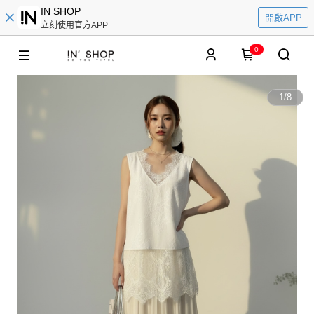
IN SHOP
開啟APP
立刻使用官方APP
0
1
/
8