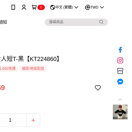
0
中文 (繁體)
TWD
須知
人短T-黑【KT224860】
1,600免運
國家/地區配送
59