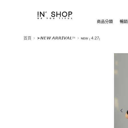
商品分類
暢銷排
首頁
➤𝙉𝙀𝙒 𝘼𝙍𝙍𝙄𝙑𝘼𝙇²⁶
ɴᴇᴡ ₍ 4.27₎