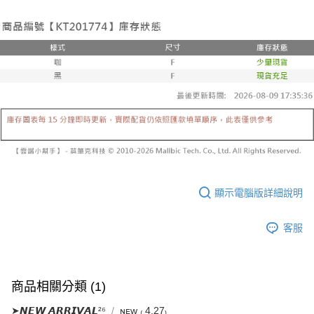
帳／街口支付／iPASS MONEY」等通路繳費。
２．訂單成立數日內，您將收到繳費通知簡訊。
每筆NT$60，滿NT$1,600(含以上)免運費
３．收到繳費通知簡訊後14天內，點擊此簡訊中的連結，可透過四大超商／
【注意事項】
ATM／網路銀行／等多元方式進行付款，方視為交易完成。
已關閉，請勿下單
1.本服務係由「台灣大哥大股份有限公司」（以下簡稱本公司）所提供，讓
※ 請注意：結帳手續完成當下不需立刻繳費，但若您需要取消訂單，請聯絡
用戶於交易時，得透過本服務購買商品或服務，並由商店將買賣／分期付款
每筆NT$10,000
購買商品的店家。未經商家同意取消之訂單仍視為有效，需透過AFTEE先享
買賣價金債權讓與本公司後，依約使用本公司帳單繳交帳款。
後付繳納相關費用。
2.基於同意付款使用「大哥付你分期」之契約關係目的，商店將以您的個人
已關閉，請勿下單(付取)
※ 交易是否成功請以「AFTEE先享後付 」之結帳頁面顯示為準，若有關於
資料（包含姓名、電話或地址）提供予台灣大哥大進項蒐集、處理及利用，
是否繳費成功／繳費後需取消欲退款等相關疑問，請聯繫「AFTEE先享後付
每筆NT$10,000
由本公司與您本人進行分期帳單所需資料之確認、核對及更正。
客戶支援中心」
https://netprotections.freshdesk.com/support/home
3.完整用戶服務條款，請詳閱以下連結：
https://oppay.tw/userRule
7-11取貨付款
【注意事項】
１．透過由恩沛科技股份有限公司提供之「AFTEE先享後付」服務完成之交
每筆NT$60，滿NT$1,800(含以上)免運費
易，需依本服務之必要範圍內提供個人資料，並將交易相關給付款項請求債
權轉讓予恩沛科技股份有限公司。
付款後7-11取貨
２．關於個人資料處理事宜，請瀏覽以下網址：
顯示電腦版詳細說明
每筆NT$60，滿NT$1,600(含以上)免運費
https://aftee.tw/terms/#terms3
３．未成年的使用者請事先徵得法定代理人或監護人之同意方可使用
宅配
「AFTEE先享後付」，若未經同意申辦者引起之損失，本公司不負相關責
客服
任。
每筆NT$100，滿NT$2,500(含以上)免運費
４．使用「AFTEE先享後付」時，將依據個別帳號之用戶狀況，依本公司即
時審查核予不同之上限額度；若仍有額度不足之情形，本公司將視審查結果
國家/地區配送
查看運費
請求用戶進行身份認證。
商品相關分類 (1)
５．嚴禁一人註冊多個帳號或使用他人資訊註冊。若發現惡意使用之情形，
恩沛科技股份有限公司將有權停止該用戶之使用額度並採取法律行動。
➤𝙉𝙀𝙒 𝘼𝙍𝙍𝙄𝙑𝘼𝙇²⁶
ɴᴇᴡ ₍ 4.27₎