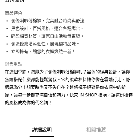
11743514
LINE Pay
商品特色
Apple Pay
側條喇叭薄棉褲，完美融合時尚與舒適。
黑色設計，百搭風格，適合各種場合。
街口支付
輕盈棉質材質，讓您自由活動無束縛。
Google Pay
側邊條紋增添個性，展現獨特品味。
立即擁有，讓您的衣櫃煥然一新！
大哥付你分期
相關說明
銷售重點
【大哥付你分期使用說明】
在這個季節，怎能少了側條喇叭薄棉褲呢？黑色的經典設計，讓你
AFTEE先享後付
1.本服務由台灣大哥大提供，台灣大哥大用戶可立即使用無須另外申請。
2.付款方式選擇「大哥付你分期」，訂單成立後會自動跳轉到大哥付的交易
無論搭配什麼都能輕鬆駕馭。它的柔軟棉料讓你像在雲端行走，舒
相關說明
流程，驗證手機門號後，選擇欲分期的期數、繳款截止日，確認付款後即完
適感滿分！想要時尚又不失自在？這條褲子絕對是你衣櫥中的新
【關於「AFTEE先享後付」】
成交易。
ATM付款
AFTEE先享後付是「在收到商品之後才付款」的支付方式。 讓您購物簡單
寵，讓每一步都充滿自信和魅力。快來 IN SHOP 搶購，讓這份獨特
3.實際核准額度、可分期數及費用金額請依後續交易確認頁面所載為準。
便利好安心！
4.訂單成立30分鐘內，如未前往確認交易或遇審核未通過，訂單將自動取
的風格成為你的代名詞！
１．簡單：不需註冊會員、不需綁卡、不需儲值。
運送方式
消。如遇「轉專審核」未通過狀況，表示未達大哥付你分期系統評分，恕無
２．便利：只要手機號碼，簡訊認證，即可結帳。
法說明評估內容。
３．安心：先確認商品／服務後，再付款。
全家取貨付款
【繳款方式說明】
1.分期款項不併入電信帳單，「大哥付你分期」於每月結算日後寄送繳費提
每筆NT$60，滿NT$1,800(含以上)免運費
【「AFTEE先享後付」結帳流程】
醒簡訊。
詳細說明
相關推薦
１．於結帳方式選擇「AFTEE先享後付」後，將跳轉至「AFTEE先享後付」
2.透過簡訊連結打開帳單後，可選擇「超商條碼／台灣大直營門市／銀行轉
付款後全家取貨
結帳頁面，進行簡訊認證並確認金額後，即可完成結帳。