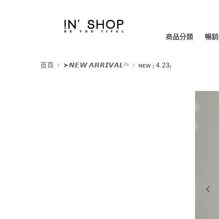
商品分類
暢銷排
首頁
➤𝙉𝙀𝙒 𝘼𝙍𝙍𝙄𝙑𝘼𝙇²⁶
ɴᴇᴡ ₍ 4.23₎