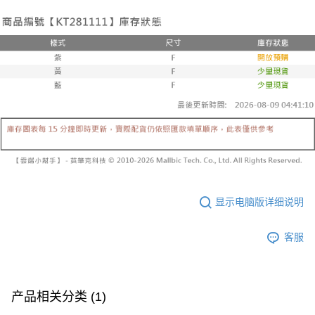
已關閉，請勿下單
【注意事项】
繳費期限，為商家向您請款的時間，再加上使用AFTEE可延長的天數所計算
1. 本服务系由 “台湾大哥大股份有限公司”所提供，让用户于交易时，得通过
每笔NT$10,000
出。使用AFTEE下訂可以延長您收到商品前的繳費天數，但無法保證一定能
本服务购买商品或服务，并由商店将买卖／分期付款买卖价金债权让与本公
夠在期限內收到商品(例如:預購商品或預計到貨時間較長者)。因此無論收到
司后，依约使用本公司账单缴交账款。
已關閉，請勿下單(付取)
商品與否，仍需要請您在AFTEE規定的時間內完成繳費。
2. 基于同意付款使用 “大哥付你分期”之契约关系目的，商店将以您的个人资
每笔NT$10,000
料（包含姓名、电话或地址）提供予台湾大哥大进项收集、处理及利用，由
二、付款限制
台湾大哥大与本人进行分期账单所需资料之确认、核对及更正。
1. 初次使用 AFTEE 時，將依認證結果及本公司審查結果，核予每個人不同
7-11取貨付款
3. 完整用户服务条款，请详阅以下链接：
https://oppay.tw/userRule
之上限額度
2. 結帳金額須大於NT$30
每笔NT$60，满NT$1,800(含以上)免运费
3. 目前僅支援台灣會員
付款後7-11取貨
三、聲明條款
每笔NT$60，满NT$1,600(含以上)免运费
「AFTEE先享後付」(下稱本服務)乃由恩沛科技股份有限公司(下稱 AFTEE )
所提供，並由 AFTEE 向您收取款項。因使用本服務所須提供之個人資料(包
宅配
含但不限於訂購人姓名、電話，收件人姓名、電話、收件地址)，將交付予
AFTEE 於本服務必要服務範圍內運用。關於 AFTEE 對於個人資料之蒐集、
每笔NT$100，满NT$2,500(含以上)免运费
显示电脑版详细说明
處理、利用，詳參 AFTEE 官網之『個人資料蒐集、處理及利用告知聲明』
（
https://aftee.tw/privacypolicy/
）。
國家/地區配送
查看运费
客服
若款項超過繳費期限，將根據當次的金額加收年利率 16% 的逾期滯納金。
未成年的使用者，請事先徵得法定代理人或監護人之同意方可使用
AFTEE。
产品相关分类 (1)
若您對於個人資料之處理、利用有任何疑問，或欲行使相關法律權利，請聯
繫恩沛科技股份有限公司。若您不同意我們將上開所示之個人資料，連同必