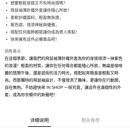
Apple Pay
想要輕鬆穿搭又不失時尚感嗎？
飛鼠袖薄針織外套讓你隨心所欲！
街口支付
柔軟針織面料，輕盈無負擔，
Google Pay
紫色調，增添神秘與優雅，
搭配任何服飾都能讓你成為眾人焦點！
大哥付你分期
快來擁有這件必備單品吧！
相关说明
【大哥付你分期使用说明】
销售重点
AFTEE先享后付
1. 本服务由台湾大哥大提供，电信用户可立即使用无须另外申请。（限个人
月租型门号，不开放公司户及预付卡使用）
在這個季節，讓我們的飛鼠袖薄針織外套為你的穿搭增添一抹紫色
相关说明
2. 付款方式选择 “大哥付你分期”，订单成立后会自动跳转到大哥付的交易流
的浪漫！輕盈的材質，讓你在任何場合都能隨心所欲，無論是咖啡
一、關於 AFTEE先享後付
程，验证手机门号后，选择欲分期的期数、缴款截止日，确认付款后即完成
ATM付款
1. 於付款方式選擇AFTEE先享後付，將跳出AFTEE先享後付手機驗證視
廳的悠閒午後，還是逛街的活力時光，搭配起來簡直是輕鬆又時
交易。
窗。
3. 实际核准额度、可分期数及费用金额请依后续交易确认页面所载为准。
尚。而那獨特的飛鼠袖設計，不僅增添了趣味，更讓你在行動間，
2. 進行簡訊驗證之後，即可完成結帳手續。
运送方式
4. 订单成立30分钟内，如未前往确认交易或遇审核未通过，订单将自动取
3. 訂單確認後不需事先繳費，商品會配送至您的指定地址。
自在無拘。不妨趕快來 IN SHOP 一探究竟，讓這件充滿個性的外
消。如遇 “转专审核”未通过状况，表示未达系统评分，恕无法说明评估内
4. 下訂完成後，您的手機會收到一封繳費通知簡訊，APP會員則會收到
全家取貨付款
套，成為你衣櫥中的新寵吧！
容。
AFTEE APP推播通知。
【缴款方式说明】
每笔NT$60，满NT$1,800(含以上)免运费
5. 收到商品當下無需繳費，確認無誤後，請再利用繳費通知簡訊或AFTEE
1. 分期款项不并入电信账单，“大哥付你分期”于每月结算日后寄送缴费提醒
APP於四大便利商店‧ATM/網銀等方式進行付款。
短信。
付款後全家取貨
2. 通过短信链接打开账单后，可选择 “超商条码／台湾大直营门市／银行转
請留意繳費期限為 14 天。唯有下載 AFTEE App 成為 AFTEE 會員者方能享
每笔NT$60，满NT$1,600(含以上)免运费
详细说明
相关推荐
账／街口支付／iPASS MONEY”等通路缴费。
有最長 45 天內付款之服務。