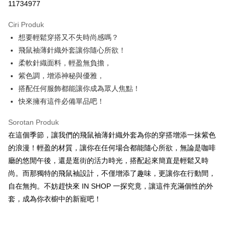
11734977
LINE Pay
Ciri Produk
Apple Pay
想要輕鬆穿搭又不失時尚感嗎？
飛鼠袖薄針織外套讓你隨心所欲！
JKOPAY
柔軟針織面料，輕盈無負擔，
Google Pay
紫色調，增添神秘與優雅，
搭配任何服飾都能讓你成為眾人焦點！
OP Pay Later
快來擁有這件必備單品吧！
Deskripsi
[Terma Penggunaan untuk OP Pay Later]
AFTEE
Sorotan Produk
Perkhidmatan ini disediakan oleh Taiwan Mobile dan tersedia untuk
Deskripsi
在這個季節，讓我們的飛鼠袖薄針織外套為你的穿搭增添一抹紫色
pengguna Taiwan Mobile tanpa memerlukan permohonan tambahan.
Pertama, Mengenai Perkhidmatan AFTEE Beli Sekarang Bayar Kemudian
的浪漫！輕盈的材質，讓你在任何場合都能隨心所欲，無論是咖啡
Pemindahan ATM
1. Dengan memilih AFTEE sebagai kaedah pembayaran, mesej
Jika anda memilih OP Pay Later sebagai kaedah pembayaran, sistem
廳的悠閒午後，還是逛街的活力時光，搭配起來簡直是輕鬆又時
pengesahan AFTEE akan muncul.
akan mengarahkan anda secara automatik ke proses transaksi OP Pay
尚。而那獨特的飛鼠袖設計，不僅增添了趣味，更讓你在行動間，
2. Anda boleh meneruskan pembayaran selepas pengesahan SMS.
Pilihan Penghantaran
Later selepas pesanan dibuat. Anda perlu mengesahkan nombor telefon
3. Tiada bayaran diperlukan apabila pesanan disahkan. Produk akan
自在無拘。不妨趕快來 IN SHOP 一探究竟，讓這件充滿個性的外
mudah alih anda, memilih bilangan ansuran, dan menetapkan tarikh
dihantar ke alamat yang ditetapkan.
全家取貨付款
akhir pembayaran. Transaksi akan dianggap selesai setelah pembayaran
套，成為你衣櫥中的新寵吧！
4. Setelah pesanan disahkan, anda akan menerima SMS pembayaran
disahkan.
NT$60/pesanan | Penghantaran percuma untuk pesanan
manakala ahli aplikasi akan menerima pemberitahuan tolak aplikasi
NT$1,800 atau lebih
AFTEE.
Had kredit yang diluluskan, tempoh ansuran yang tersedia, dan yuran
5. Tiada bayaran diperlukan apabila anda menerima produk. Sila buat