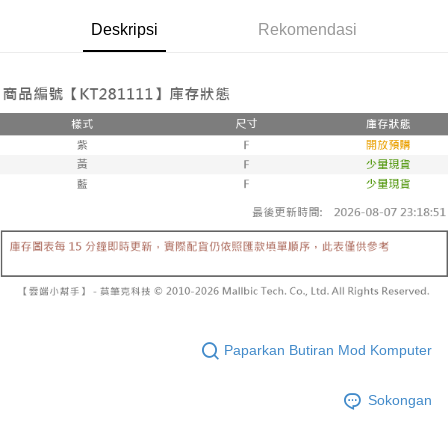
yang dikenakan adalah tertakluk kepada maklumat yang dinyatakan
pembayaran di empat kedai serbaneka utama, ATM atau perbankan
付款後全家取貨
pada halaman pengesahan transaksi seterusnya.
Deskripsi
Rekomendasi
dalam talian dengan SMS pembayaran atau pemberitahuan tolak aplikasi
NT$60/pesanan | Penghantaran percuma untuk pesanan
AFTEE.
Jika transaksi tidak disahkan dalam masa 30 minit selepas pesanan
NT$1,600 atau lebih
dibuat, atau jika permohonan gagal dalam proses semakan, pesanan
Sila ambil perhatian bahawa tempoh pembayaran adalah 14 hari. Walau
akan dibatalkan secara automatik. Jika permohonan gagal pada
已關閉，請勿下單
bagaimanapun, bagi mereka yang telah memuat turun Aplikasi AFTEE
peringkat "semakan manual", ini bermakna kriteria pemarkahan sistem
dan mendaftar sebagai ahli AFTEE boleh menikmati tempoh pembayaran
NT$10,000/pesanan
tidak dipenuhi; butiran penilaian khusus tidak akan didedahkan.
sehingga 45 hari.
已關閉，請勿下單(付取)
[Arahan Pembayaran]
Tempoh pembayaran dikira dari masa kedai meminta pembayaran anda,
ditambah dengan bilangan hari yang boleh dilanjutkan oleh AFTEE. Anda
NT$10,000/pesanan
Pembayaran ansuran melalui OP Pay Later akan dibilkan secara
boleh melanjutkan tempoh pembayaran anda sebelum anda menerima
berasingan dan tidak termasuk dalam bil telekom anda. SMS peringatan
pesanan. Walau bagaimanapun, tiada jaminan bahawa anda boleh
7-11取貨付款
pembayaran akan dihantar selepas kitaran bil bulanan.
menerima pesanan anda semasa tempoh pembayaran (cth.: produk
NT$60/pesanan | Penghantaran percuma untuk pesanan
prapesanan atau produk yang mungkin mengambil masa yang lebih
Selepas mengakses bil melalui pautan dalam SMS, anda boleh
NT$1,800 atau lebih
lama untuk dihantar). Oleh itu, anda dikehendaki membuat pembayaran
menyelesaikan pembayaran anda melalui salah satu saluran berikut: kod
kepada AFTEE dalam tempoh sama ada anda menerima pesanan.
bar kedai serbaneka, kedai runcit Taiwan Mobile, pemindahan bank,
付款後7-11取貨
JKOPay, atau iPASS MONEY.
Kedua, Sekatan Pembayaran
Paparkan Butiran Mod Komputer
NT$60/pesanan | Penghantaran percuma untuk pesanan
1. Jumlah yang diperakui untuk pengguna kali pertama boleh sehingga
[Nota Penting]
NT$1,600 atau lebih
NT$10,000. Amaun diperakui sebenar yang diluluskan akan berdasarkan
keputusan pensijilan dan semakan oleh AFTEE.
Sokongan
Perkhidmatan ini disediakan oleh Taiwan Mobile Co., Ltd. (“Syarikat”),
宅配
2. Amaun perbelanjaan minimum mestilah lebih besar daripada NT$20.
yang membolehkan pelanggan membeli barangan atau perkhidmatan
3. Pada masa ini hanya tersedia untuk ahli Taiwan.
NT$100/pesanan | Penghantaran percuma untuk pesanan
melalui perkhidmatan ini pada masa transaksi. Hasil daripada pembelian