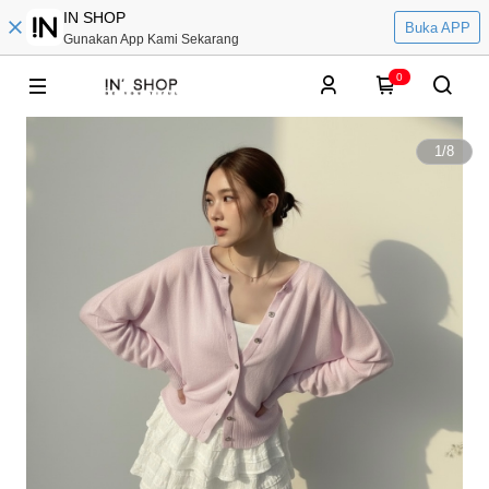
IN SHOP
Buka APP
Gunakan App Kami Sekarang
0
1
/
8