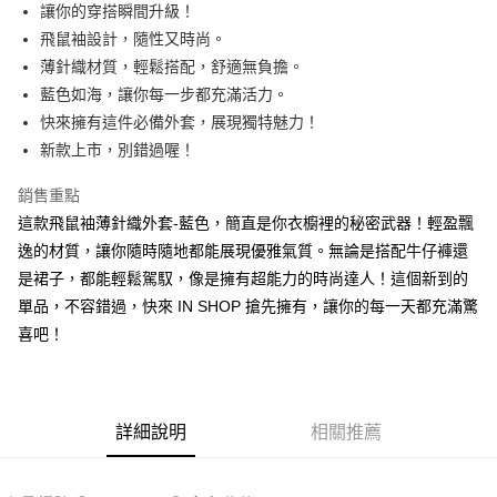
Apple Pay
讓你的穿搭瞬間升級！
飛鼠袖設計，隨性又時尚。
街口支付
薄針織材質，輕鬆搭配，舒適無負擔。
Google Pay
藍色如海，讓你每一步都充滿活力。
快來擁有這件必備外套，展現獨特魅力！
大哥付你分期
新款上市，別錯過喔！
相關說明
【大哥付你分期使用說明】
銷售重點
AFTEE先享後付
1.本服務由台灣大哥大提供，台灣大哥大用戶可立即使用無須另外申請。
2.付款方式選擇「大哥付你分期」，訂單成立後會自動跳轉到大哥付的交易
這款飛鼠袖薄針織外套-藍色，簡直是你衣櫥裡的秘密武器！輕盈飄
相關說明
流程，驗證手機門號後，選擇欲分期的期數、繳款截止日，確認付款後即完
逸的材質，讓你隨時隨地都能展現優雅氣質。無論是搭配牛仔褲還
【關於「AFTEE先享後付」】
成交易。
ATM付款
AFTEE先享後付是「在收到商品之後才付款」的支付方式。 讓您購物簡單
是裙子，都能輕鬆駕馭，像是擁有超能力的時尚達人！這個新到的
3.實際核准額度、可分期數及費用金額請依後續交易確認頁面所載為準。
便利好安心！
4.訂單成立30分鐘內，如未前往確認交易或遇審核未通過，訂單將自動取
單品，不容錯過，快來 IN SHOP 搶先擁有，讓你的每一天都充滿驚
１．簡單：不需註冊會員、不需綁卡、不需儲值。
運送方式
消。如遇「轉專審核」未通過狀況，表示未達大哥付你分期系統評分，恕無
２．便利：只要手機號碼，簡訊認證，即可結帳。
喜吧！
法說明評估內容。
３．安心：先確認商品／服務後，再付款。
全家取貨付款
【繳款方式說明】
1.分期款項不併入電信帳單，「大哥付你分期」於每月結算日後寄送繳費提
每筆NT$60，滿NT$1,800(含以上)免運費
【「AFTEE先享後付」結帳流程】
醒簡訊。
１．於結帳方式選擇「AFTEE先享後付」後，將跳轉至「AFTEE先享後付」
2.透過簡訊連結打開帳單後，可選擇「超商條碼／台灣大直營門市／銀行轉
付款後全家取貨
結帳頁面，進行簡訊認證並確認金額後，即可完成結帳。
詳細說明
相關推薦
帳／街口支付／iPASS MONEY」等通路繳費。
２．訂單成立數日內，您將收到繳費通知簡訊。
每筆NT$60，滿NT$1,600(含以上)免運費
３．收到繳費通知簡訊後14天內，點擊此簡訊中的連結，可透過四大超商／
【注意事項】
ATM／網路銀行／等多元方式進行付款，方視為交易完成。