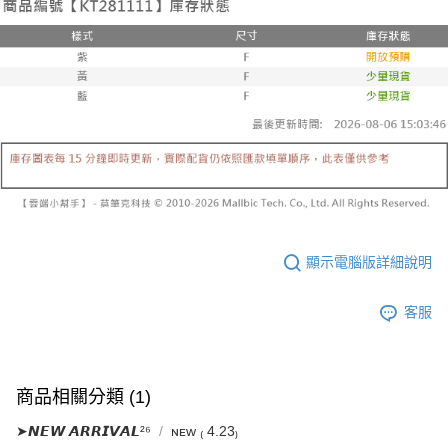
已關閉，請勿下單
1.本服務係由「台灣大哥大股份有限公司」（以下簡稱本公司）所提供，讓
※ 請注意：結帳手續完成當下不需立刻繳費，但若您需要取消訂單，請聯絡
用戶於交易時，得透過本服務購買商品或服務，並由商店將買賣／分期付款
每筆NT$10,000
購買商品的店家。未經商家同意取消之訂單仍視為有效，需透過AFTEE先享
買賣價金債權讓與本公司後，依約使用本公司帳單繳交帳款。
後付繳納相關費用。
2.基於同意付款使用「大哥付你分期」之契約關係目的，商店將以您的個人
已關閉，請勿下單(付取)
※ 交易是否成功請以「AFTEE先享後付 」之結帳頁面顯示為準，若有關於
資料（包含姓名、電話或地址）提供予台灣大哥大進項蒐集、處理及利用，
是否繳費成功／繳費後需取消欲退款等相關疑問，請聯繫「AFTEE先享後付
每筆NT$10,000
由本公司與您本人進行分期帳單所需資料之確認、核對及更正。
客戶支援中心」
https://netprotections.freshdesk.com/support/home
3.完整用戶服務條款，請詳閱以下連結：
https://oppay.tw/userRule
7-11取貨付款
【注意事項】
１．透過由恩沛科技股份有限公司提供之「AFTEE先享後付」服務完成之交
每筆NT$60，滿NT$1,800(含以上)免運費
易，需依本服務之必要範圍內提供個人資料，並將交易相關給付款項請求債
權轉讓予恩沛科技股份有限公司。
付款後7-11取貨
２．關於個人資料處理事宜，請瀏覽以下網址：
每筆NT$60，滿NT$1,600(含以上)免運費
https://aftee.tw/terms/#terms3
３．未成年的使用者請事先徵得法定代理人或監護人之同意方可使用
宅配
顯示電腦版詳細說明
「AFTEE先享後付」，若未經同意申辦者引起之損失，本公司不負相關責
任。
每筆NT$100，滿NT$2,500(含以上)免運費
４．使用「AFTEE先享後付」時，將依據個別帳號之用戶狀況，依本公司即
客服
時審查核予不同之上限額度；若仍有額度不足之情形，本公司將視審查結果
國家/地區配送
查看運費
請求用戶進行身份認證。
５．嚴禁一人註冊多個帳號或使用他人資訊註冊。若發現惡意使用之情形，
恩沛科技股份有限公司將有權停止該用戶之使用額度並採取法律行動。
商品相關分類 (1)
➤𝙉𝙀𝙒 𝘼𝙍𝙍𝙄𝙑𝘼𝙇²⁶
ɴᴇᴡ ₍ 4.23₎