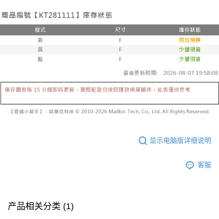
已關閉，請勿下單
【注意事项】
繳費期限，為商家向您請款的時間，再加上使用AFTEE可延長的天數所計算
1. 本服务系由 “台湾大哥大股份有限公司”所提供，让用户于交易时，得通过
每笔NT$10,000
出。使用AFTEE下訂可以延長您收到商品前的繳費天數，但無法保證一定能
本服务购买商品或服务，并由商店将买卖／分期付款买卖价金债权让与本公
夠在期限內收到商品(例如:預購商品或預計到貨時間較長者)。因此無論收到
司后，依约使用本公司账单缴交账款。
已關閉，請勿下單(付取)
商品與否，仍需要請您在AFTEE規定的時間內完成繳費。
2. 基于同意付款使用 “大哥付你分期”之契约关系目的，商店将以您的个人资
每笔NT$10,000
料（包含姓名、电话或地址）提供予台湾大哥大进项收集、处理及利用，由
二、付款限制
台湾大哥大与本人进行分期账单所需资料之确认、核对及更正。
1. 初次使用 AFTEE 時，將依認證結果及本公司審查結果，核予每個人不同
7-11取貨付款
3. 完整用户服务条款，请详阅以下链接：
https://oppay.tw/userRule
之上限額度
2. 結帳金額須大於NT$30
每笔NT$60，满NT$1,800(含以上)免运费
3. 目前僅支援台灣會員
付款後7-11取貨
三、聲明條款
每笔NT$60，满NT$1,600(含以上)免运费
「AFTEE先享後付」(下稱本服務)乃由恩沛科技股份有限公司(下稱 AFTEE )
所提供，並由 AFTEE 向您收取款項。因使用本服務所須提供之個人資料(包
宅配
含但不限於訂購人姓名、電話，收件人姓名、電話、收件地址)，將交付予
AFTEE 於本服務必要服務範圍內運用。關於 AFTEE 對於個人資料之蒐集、
每笔NT$100，满NT$2,500(含以上)免运费
显示电脑版详细说明
處理、利用，詳參 AFTEE 官網之『個人資料蒐集、處理及利用告知聲明』
（
https://aftee.tw/privacypolicy/
）。
國家/地區配送
查看运费
客服
若款項超過繳費期限，將根據當次的金額加收年利率 16% 的逾期滯納金。
未成年的使用者，請事先徵得法定代理人或監護人之同意方可使用
AFTEE。
产品相关分类 (1)
若您對於個人資料之處理、利用有任何疑問，或欲行使相關法律權利，請聯
繫恩沛科技股份有限公司。若您不同意我們將上開所示之個人資料，連同必