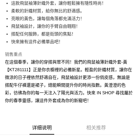
Apple Pay
這款飛鼠袖薄針織外套，讓你輕鬆擁有隨性時尚！
柔軟的針織材質，給你無比的舒適感。
街口支付
亮眼的黃色，讓每個角落都充滿活力！
Google Pay
飛鼠袖設計，讓你的手臂自由翱翔！
搭配任何服飾，都是街頭的焦點！
大哥付你分期
快來擁有這件必備單品吧！
相关说明
【大哥付你分期使用说明】
销售重点
AFTEE先享后付
1. 本服务由台湾大哥大提供，电信用户可立即使用无须另外申请。（限个人
月租型门号，不开放公司户及预付卡使用）
在這個春季，讓你的穿搭與眾不同！我們的飛鼠袖薄針織外套-黃
相关说明
2. 付款方式选择 “大哥付你分期”，订单成立后会自动跳转到大哥付的交易流
【KT281111】正是你衣櫥裡的必備新星。輕盈的針織材質，讓你在
一、關於 AFTEE先享後付
程，验证手机门号后，选择欲分期的期数、缴款截止日，确认付款后即完成
ATM付款
1. 於付款方式選擇AFTEE先享後付，將跳出AFTEE先享後付手機驗證視
微涼的日子裡依然舒適自在，飛鼠袖設計更添一份俏皮感，無論是
交易。
窗。
3. 实际核准额度、可分期数及费用金额请依后续交易确认页面所载为准。
搭配牛仔褲還是裙子，總能瞬間提升你的時尚指數。黃澄澄的色
2. 進行簡訊驗證之後，即可完成結帳手續。
运送方式
4. 订单成立30分钟内，如未前往确认交易或遇审核未通过，订单将自动取
3. 訂單確認後不需事先繳費，商品會配送至您的指定地址。
彩，彷彿為你的每一天注入了陽光與活力。快來 IN SHOP 尋找屬於
消。如遇 “转专审核”未通过状况，表示未达系统评分，恕无法说明评估内
4. 下訂完成後，您的手機會收到一封繳費通知簡訊，APP會員則會收到
全家取貨付款
你的春季靈感，讓這件外套成為你的新寵吧！
容。
AFTEE APP推播通知。
【缴款方式说明】
每笔NT$60，满NT$1,800(含以上)免运费
5. 收到商品當下無需繳費，確認無誤後，請再利用繳費通知簡訊或AFTEE
1. 分期款项不并入电信账单，“大哥付你分期”于每月结算日后寄送缴费提醒
APP於四大便利商店‧ATM/網銀等方式進行付款。
短信。
付款後全家取貨
2. 通过短信链接打开账单后，可选择 “超商条码／台湾大直营门市／银行转
請留意繳費期限為 14 天。唯有下載 AFTEE App 成為 AFTEE 會員者方能享
每笔NT$60，满NT$1,600(含以上)免运费
详细说明
相关推荐
账／街口支付／iPASS MONEY”等通路缴费。
有最長 45 天內付款之服務。