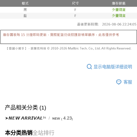
已關閉，請勿下單
【注意事项】
繳費期限，為商家向您請款的時間，再加上使用AFTEE可延長的天數所計算
1. 本服务系由 “台湾大哥大股份有限公司”所提供，让用户于交易时，得通过
每笔NT$10,000
出。使用AFTEE下訂可以延長您收到商品前的繳費天數，但無法保證一定能
本服务购买商品或服务，并由商店将买卖／分期付款买卖价金债权让与本公
夠在期限內收到商品(例如:預購商品或預計到貨時間較長者)。因此無論收到
司后，依约使用本公司账单缴交账款。
已關閉，請勿下單(付取)
商品與否，仍需要請您在AFTEE規定的時間內完成繳費。
2. 基于同意付款使用 “大哥付你分期”之契约关系目的，商店将以您的个人资
每笔NT$10,000
料（包含姓名、电话或地址）提供予台湾大哥大进项收集、处理及利用，由
二、付款限制
台湾大哥大与本人进行分期账单所需资料之确认、核对及更正。
1. 初次使用 AFTEE 時，將依認證結果及本公司審查結果，核予每個人不同
7-11取貨付款
3. 完整用户服务条款，请详阅以下链接：
https://oppay.tw/userRule
之上限額度
2. 結帳金額須大於NT$30
每笔NT$60，满NT$1,800(含以上)免运费
3. 目前僅支援台灣會員
付款後7-11取貨
三、聲明條款
显示电脑版详细说明
每笔NT$60，满NT$1,600(含以上)免运费
「AFTEE先享後付」(下稱本服務)乃由恩沛科技股份有限公司(下稱 AFTEE )
所提供，並由 AFTEE 向您收取款項。因使用本服務所須提供之個人資料(包
宅配
含但不限於訂購人姓名、電話，收件人姓名、電話、收件地址)，將交付予
客服
AFTEE 於本服務必要服務範圍內運用。關於 AFTEE 對於個人資料之蒐集、
每笔NT$100，满NT$2,500(含以上)免运费
處理、利用，詳參 AFTEE 官網之『個人資料蒐集、處理及利用告知聲明』
（
https://aftee.tw/privacypolicy/
）。
國家/地區配送
查看运费
产品相关分类 (1)
若款項超過繳費期限，將根據當次的金額加收年利率 16% 的逾期滯納金。
未成年的使用者，請事先徵得法定代理人或監護人之同意方可使用
➤𝙉𝙀𝙒 𝘼𝙍𝙍𝙄𝙑𝘼𝙇²⁶
ɴᴇᴡ ₍ 4.23₎
AFTEE。
若您對於個人資料之處理、利用有任何疑問，或欲行使相關法律權利，請聯
本分类热销
全站排行
繫恩沛科技股份有限公司。若您不同意我們將上開所示之個人資料，連同必