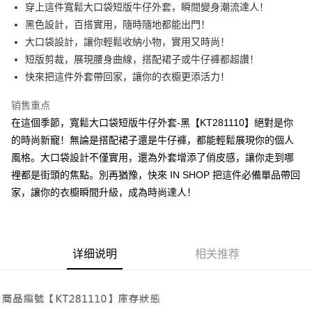
Apple Pay
穿上這件寬鬆大口袋短版牛仔外套，瞬間變身潮流達人！
黑色設計，百搭實用，隨時隨地都能出門！
街口支付
大口袋設計，讓你輕鬆收納小物，實用又時尚！
Google Pay
短版剪裁，展現腰身曲線，搭配裙子或牛仔褲都超讚！
快來把這件外套帶回家，讓你的衣櫥更添活力！
大哥付你分期
相关说明
销售重点
【大哥付你分期使用说明】
在這個季節，寬鬆大口袋短版牛仔外套-黑【KT281110】絕對是你
AFTEE先享后付
1. 本服务由台湾大哥大提供，电信用户可立即使用无须另外申请。（限个人
月租型门号，不开放公司户及预付卡使用）
的時尚新寵！無論是搭配裙子還是牛仔褲，都能輕鬆展現你的個人
相关说明
2. 付款方式选择 “大哥付你分期”，订单成立后会自动跳转到大哥付的交易流
風格。大口袋設計不僅實用，還為外套增添了俏皮感，讓你走到哪
一、關於 AFTEE先享後付
程，验证手机门号后，选择欲分期的期数、缴款截止日，确认付款后即完成
ATM付款
1. 於付款方式選擇AFTEE先享後付，將跳出AFTEE先享後付手機驗證視
裡都是街頭的焦點。別再猶豫，快來 IN SHOP 把這件必備單品帶回
交易。
窗。
3. 实际核准额度、可分期数及费用金额请依后续交易确认页面所载为准。
家，讓你的衣櫥瞬間升級，成為時尚達人！
2. 進行簡訊驗證之後，即可完成結帳手續。
运送方式
4. 订单成立30分钟内，如未前往确认交易或遇审核未通过，订单将自动取
3. 訂單確認後不需事先繳費，商品會配送至您的指定地址。
消。如遇 “转专审核”未通过状况，表示未达系统评分，恕无法说明评估内
4. 下訂完成後，您的手機會收到一封繳費通知簡訊，APP會員則會收到
全家取貨付款
容。
AFTEE APP推播通知。
【缴款方式说明】
每笔NT$60，满NT$1,800(含以上)免运费
5. 收到商品當下無需繳費，確認無誤後，請再利用繳費通知簡訊或AFTEE
1. 分期款项不并入电信账单，“大哥付你分期”于每月结算日后寄送缴费提醒
详细说明
相关推荐
APP於四大便利商店‧ATM/網銀等方式進行付款。
短信。
付款後全家取貨
2. 通过短信链接打开账单后，可选择 “超商条码／台湾大直营门市／银行转
請留意繳費期限為 14 天。唯有下載 AFTEE App 成為 AFTEE 會員者方能享
每笔NT$60，满NT$1,600(含以上)免运费
账／街口支付／iPASS MONEY”等通路缴费。
有最長 45 天內付款之服務。