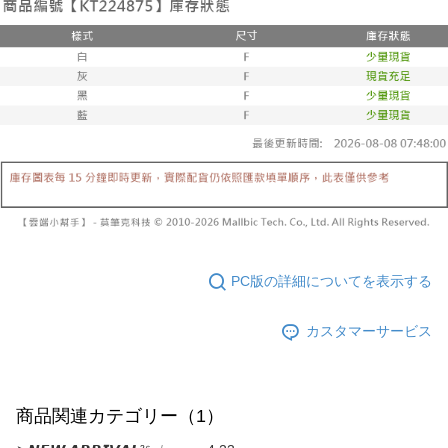
締め日後に支払いリマインダーのSMSを送信します。
リをダウンロードして AFTEE 会員になるとお支払い期限を最長 45 日以内
2. SMSのリンクを通じて請求書を開いた後、「コンビニバーコード／台湾
配送毎にNT$10,000
まで延長できます。
大直営店舗／銀行振込／街口支払い／iPASS MONEY」などのチャネルで
支払いを選択できます。
已關閉，請勿下單(付取)
お支払期限は、ショップが請求した期日と、AFTEEで延長できる日数をも
とに計算されます。AFTEEで注文すると、商品を受け取るまで支払い期限
配送毎にNT$10,000
【注意事項】
を延長できますが、商品を期限内に受け取れない場合があります（例：予
1. 本サービスは「台湾大哥大株式会社」（以下「当社」といいます）によ
約商品や商品到着日が比較的遅い商品）。そのため、商品到着の有無に関
7-11取貨付款
って提供され、ユーザーが取引時に本サービスを通じて商品やサービスを
わらず、AFTEEで指定された期限内にお支払いください。
購入できるようにし、店舗が売買／分割払い売買の債権を当社に譲渡した
配送毎にNT$60、NT$1,800以上で送料無料
後、契約に基づいて当社の請求書で帳款を支払うことになります。
二、支払い限度額
2. 「OP Pay Later」を利用する契約関係の目的から、店舗はあなたの個人
付款後7-11取貨
1.初回 AFTEEを ご利用の際に、認証結果及び当社の審査の結果に基づ
情報（名前、電話または住所を含む）を台湾大哥大に提供し、収集、処理
き、限度額が設定されます。
配送毎にNT$60、NT$1,600以上で送料無料
および利用するために、当社があなた本人と分割請求書に必要な情報の確
2.決済金額は最低NT$20です。
認、照合および修正を行います。
3.現在、台湾の会員のみご利用いただけます。
宅配
3. 完全なユーザーサービス規約については、以下のリンクを参照してくだ
さい：
https://oppay.tw/userRule
三、利用規約「AFTEE代金後払い」（以下当サービスという）はネットプ
配送毎にNT$100、NT$2,500以上で送料無料
PC版の詳細についてを表示する
ロテクションズ（以下 AFTEE という）が提供し、AFTEEが代金を徴収し
ます。当サービスご利用の際に提供しなければならない個人情報（注文者
國家/地區配送
送料を確認
カスタマーサービス
の氏名、電話番号、受取人の氏名、電話番号、受取人住所を含むがこれに
限らない）は、AFTEEに渡され当サービスで必要な範囲内で利用されま
す。AFTEEの個人情報の収集、処理、利用について、詳細はAFTEE公式ホ
ームページの『個人情報の収集、処理及び利用に関する声明』をご参照く
ださい（
https://aftee.tw/privacypolicy/
）。
商品関連カテゴリー（1）
AFTEEの初回ご利用の際に、審査を通過すれば、最高額がNT$10,000にな