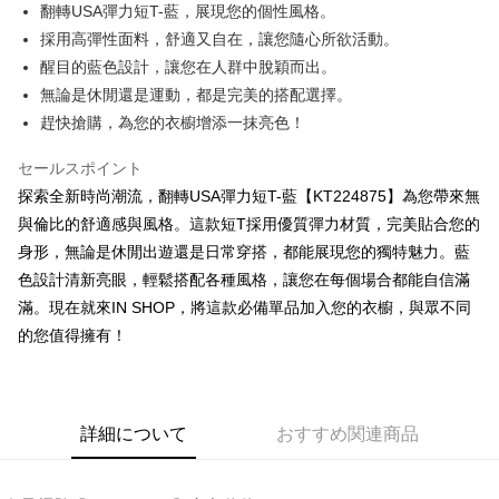
Apple Pay
翻轉USA彈力短T-藍，展現您的個性風格。
採用高彈性面料，舒適又自在，讓您隨心所欲活動。
JKOPAY
醒目的藍色設計，讓您在人群中脫穎而出。
Google Pay
無論是休閒還是運動，都是完美的搭配選擇。
趕快搶購，為您的衣櫥增添一抹亮色！
OP Pay Later
説明
セールスポイント
【OP Pay Later 使用説明】
AFTEE代金後払い
探索全新時尚潮流，翻轉USA彈力短T-藍【KT224875】為您帶來無
1. 本サービスは台湾大哥大によって提供され、台湾大哥大のユーザーは追
加の申請なしで即時に利用可能です。
説明
與倫比的舒適感與風格。這款短T採用優質彈力材質，完美貼合您的
2. 支払い方法で「OP Pay Later」を選択すると、注文が成立した後に自動
一、 AFTEE代金後払いについて
身形，無論是休閒出遊還是日常穿搭，都能展現您的獨特魅力。藍
的に OP Pay Later の取引プロセスに移行し、携帯番号を確認後、分割払
ATM払い
1.お支払い方法でAFTEE代金後払いを選択すると、携帯電話認証ウィンド
色設計清新亮眼，輕鬆搭配各種風格，讓您在每個場合都能自信滿
いの回数や支払い期限を選択し、支払いを確認すると取引が完了します。
ウが表示されます。
3. 実際の承認額、分割回数および費用については、後続の取引確認ページ
滿。現在就來IN SHOP，將這款必備單品加入您的衣櫥，與眾不同
2.SMSで認証してお支払い手続を進めてください。
配送方法
を基準とします。
3.注文するときのお支払いは不要です。商品はご指定の住所に配送されま
的您值得擁有！
4. 注文成立後30分以内に確認取引を行わない場合や審査が通過しない場
す。
全家取貨付款
合、注文は自動的にキャンセルされます。「転専審査」に未通過の状況が
4.ご注文が完了すると、携帯に支払い通知のSMSが届きます。アプリ会員
発生した場合は、システムの評価基準に達していないことを意味し、評価
配送毎にNT$60、NT$1,800以上で送料無料
の場合は、AFTEE アプリプッシュ通知が届きます。
内容についての説明はいたしかねます。
5.商品受け取り時のお支払いは不要です。商品を確かめてから、SMSまた
付款後全家取貨
はアプリの通知に従って、4大コンビニ、またはATM/オンラインバンキン
詳細について
おすすめ関連商品
グでお支払いください。
配送毎にNT$60、NT$1,600以上で送料無料
【支払い方法の説明】
1. 分割払いの金額は電信請求書に統合されず、「OP Pay Later」は毎月の
代金納付期限は最短で 14 日以内ですので、ご注意ください。AFTEE アプ
已關閉，請勿下單