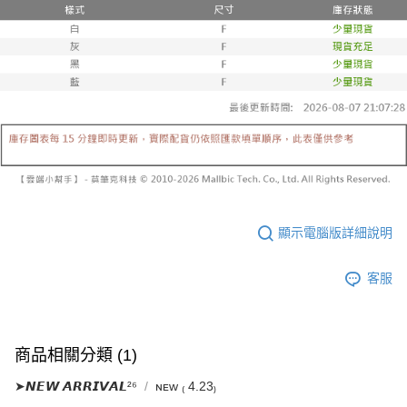
已關閉，請勿下單
1.本服務係由「台灣大哥大股份有限公司」（以下簡稱本公司）所提供，讓
※ 請注意：結帳手續完成當下不需立刻繳費，但若您需要取消訂單，請聯絡
用戶於交易時，得透過本服務購買商品或服務，並由商店將買賣／分期付款
每筆NT$10,000
購買商品的店家。未經商家同意取消之訂單仍視為有效，需透過AFTEE先享
買賣價金債權讓與本公司後，依約使用本公司帳單繳交帳款。
後付繳納相關費用。
2.基於同意付款使用「大哥付你分期」之契約關係目的，商店將以您的個人
已關閉，請勿下單(付取)
※ 交易是否成功請以「AFTEE先享後付 」之結帳頁面顯示為準，若有關於
資料（包含姓名、電話或地址）提供予台灣大哥大進項蒐集、處理及利用，
是否繳費成功／繳費後需取消欲退款等相關疑問，請聯繫「AFTEE先享後付
每筆NT$10,000
由本公司與您本人進行分期帳單所需資料之確認、核對及更正。
客戶支援中心」
https://netprotections.freshdesk.com/support/home
3.完整用戶服務條款，請詳閱以下連結：
https://oppay.tw/userRule
7-11取貨付款
【注意事項】
１．透過由恩沛科技股份有限公司提供之「AFTEE先享後付」服務完成之交
每筆NT$60，滿NT$1,800(含以上)免運費
易，需依本服務之必要範圍內提供個人資料，並將交易相關給付款項請求債
權轉讓予恩沛科技股份有限公司。
付款後7-11取貨
２．關於個人資料處理事宜，請瀏覽以下網址：
每筆NT$60，滿NT$1,600(含以上)免運費
https://aftee.tw/terms/#terms3
３．未成年的使用者請事先徵得法定代理人或監護人之同意方可使用
顯示電腦版詳細說明
宅配
「AFTEE先享後付」，若未經同意申辦者引起之損失，本公司不負相關責
任。
每筆NT$100，滿NT$2,500(含以上)免運費
４．使用「AFTEE先享後付」時，將依據個別帳號之用戶狀況，依本公司即
客服
時審查核予不同之上限額度；若仍有額度不足之情形，本公司將視審查結果
國家/地區配送
查看運費
請求用戶進行身份認證。
５．嚴禁一人註冊多個帳號或使用他人資訊註冊。若發現惡意使用之情形，
恩沛科技股份有限公司將有權停止該用戶之使用額度並採取法律行動。
商品相關分類 (1)
➤𝙉𝙀𝙒 𝘼𝙍𝙍𝙄𝙑𝘼𝙇²⁶
ɴᴇᴡ ₍ 4.23₎