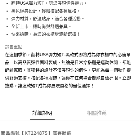
Apple Pay
翻轉USA彈力短T，讓您展現個性魅力。
黑色經典設計，輕鬆搭配各種風格。
街口支付
彈力材質，舒適貼身，適合各種活動。
Google Pay
全新上市，讓時尚與舒適兼具。
快來搶購，為您的衣櫃增添新選擇！
大哥付你分期
相關說明
銷售重點
【大哥付你分期使用說明】
在這個季節，翻轉USA彈力短T-黑款式即將成為你衣櫃中的必備單
AFTEE先享後付
1.本服務由台灣大哥大提供，台灣大哥大用戶可立即使用無須另外申請。
2.付款方式選擇「大哥付你分期」，訂單成立後會自動跳轉到大哥付的交易
品。以高品質彈性面料製成，無論是日常穿搭還是運動休閒，都能
相關說明
流程，驗證手機門號後，選擇欲分期的期數、繳款截止日，確認付款後即完
輕鬆駕馭。其獨特的設計不僅展現你的個性，更能為每一個動作提
【關於「AFTEE先享後付」】
成交易。
ATM付款
AFTEE先享後付是「在收到商品之後才付款」的支付方式。 讓您購物簡單
供舒適支撐。搭配各種服飾，讓你在任何場合都能自信亮眼。立即
3.實際核准額度、可分期數及費用金額請依後續交易確認頁面所載為準。
便利好安心！
4.訂單成立30分鐘內，如未前往確認交易或遇審核未通過，訂單將自動取
搶購，讓這款短T成為你展現風格的最佳選擇！
１．簡單：不需註冊會員、不需綁卡、不需儲值。
運送方式
消。如遇「轉專審核」未通過狀況，表示未達大哥付你分期系統評分，恕無
２．便利：只要手機號碼，簡訊認證，即可結帳。
法說明評估內容。
３．安心：先確認商品／服務後，再付款。
全家取貨付款
【繳款方式說明】
1.分期款項不併入電信帳單，「大哥付你分期」於每月結算日後寄送繳費提
每筆NT$60，滿NT$1,800(含以上)免運費
【「AFTEE先享後付」結帳流程】
醒簡訊。
詳細說明
相關推薦
１．於結帳方式選擇「AFTEE先享後付」後，將跳轉至「AFTEE先享後付」
2.透過簡訊連結打開帳單後，可選擇「超商條碼／台灣大直營門市／銀行轉
付款後全家取貨
結帳頁面，進行簡訊認證並確認金額後，即可完成結帳。
帳／街口支付／iPASS MONEY」等通路繳費。
２．訂單成立數日內，您將收到繳費通知簡訊。
每筆NT$60，滿NT$1,600(含以上)免運費
３．收到繳費通知簡訊後14天內，點擊此簡訊中的連結，可透過四大超商／
【注意事項】
ATM／網路銀行／等多元方式進行付款，方視為交易完成。