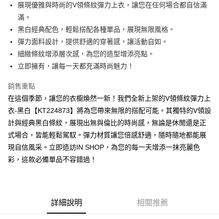
Apple Pay
展現優雅與時尚的V領條紋彈力上衣，讓您在任何場合都自信滿
滿。
街口支付
黑白經典配色，輕鬆搭配各種單品，展現無限風格。
Google Pay
彈力面料設計，提供舒適的穿著感，讓活動自如。
細緻條紋增添層次感，為您的造型增添亮點。
大哥付你分期
立即擁有，讓每一天都充滿時尚魅力！
相關說明
【大哥付你分期使用說明】
銷售重點
AFTEE先享後付
1.本服務由台灣大哥大提供，台灣大哥大用戶可立即使用無須另外申請。
2.付款方式選擇「大哥付你分期」，訂單成立後會自動跳轉到大哥付的交易
在這個季節，讓您的衣櫥煥然一新！我們全新上架的V領條紋彈力上
相關說明
流程，驗證手機門號後，選擇欲分期的期數、繳款截止日，確認付款後即完
衣-黑白【KT224873】將為您帶來無限的搭配可能。其獨特的V領設
【關於「AFTEE先享後付」】
成交易。
ATM付款
AFTEE先享後付是「在收到商品之後才付款」的支付方式。 讓您購物簡單
計與經典黑白條紋，展現出無與倫比的時尚感，無論是休閒還是正
3.實際核准額度、可分期數及費用金額請依後續交易確認頁面所載為準。
便利好安心！
4.訂單成立30分鐘內，如未前往確認交易或遇審核未通過，訂單將自動取
式場合，皆能輕鬆駕馭。彈力材質讓您倍感舒適，隨時隨地都能展
１．簡單：不需註冊會員、不需綁卡、不需儲值。
運送方式
消。如遇「轉專審核」未通過狀況，表示未達大哥付你分期系統評分，恕無
２．便利：只要手機號碼，簡訊認證，即可結帳。
現自信風采。立即造訪IN SHOP，為您的每一天增添一抹亮麗色
法說明評估內容。
３．安心：先確認商品／服務後，再付款。
全家取貨付款
彩，這款必備單品不容錯過！
【繳款方式說明】
1.分期款項不併入電信帳單，「大哥付你分期」於每月結算日後寄送繳費提
每筆NT$60，滿NT$1,800(含以上)免運費
【「AFTEE先享後付」結帳流程】
醒簡訊。
１．於結帳方式選擇「AFTEE先享後付」後，將跳轉至「AFTEE先享後付」
2.透過簡訊連結打開帳單後，可選擇「超商條碼／台灣大直營門市／銀行轉
付款後全家取貨
結帳頁面，進行簡訊認證並確認金額後，即可完成結帳。
帳／街口支付／iPASS MONEY」等通路繳費。
２．訂單成立數日內，您將收到繳費通知簡訊。
每筆NT$60，滿NT$1,600(含以上)免運費
詳細說明
相關推薦
３．收到繳費通知簡訊後14天內，點擊此簡訊中的連結，可透過四大超商／
【注意事項】
ATM／網路銀行／等多元方式進行付款，方視為交易完成。