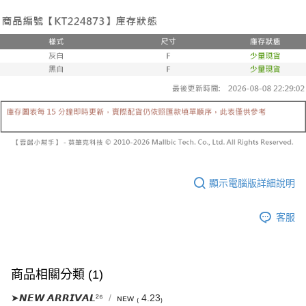
已關閉，請勿下單
1.本服務係由「台灣大哥大股份有限公司」（以下簡稱本公司）所提供，讓
※ 請注意：結帳手續完成當下不需立刻繳費，但若您需要取消訂單，請聯絡
用戶於交易時，得透過本服務購買商品或服務，並由商店將買賣／分期付款
每筆NT$10,000
購買商品的店家。未經商家同意取消之訂單仍視為有效，需透過AFTEE先享
買賣價金債權讓與本公司後，依約使用本公司帳單繳交帳款。
後付繳納相關費用。
2.基於同意付款使用「大哥付你分期」之契約關係目的，商店將以您的個人
已關閉，請勿下單(付取)
※ 交易是否成功請以「AFTEE先享後付 」之結帳頁面顯示為準，若有關於
資料（包含姓名、電話或地址）提供予台灣大哥大進項蒐集、處理及利用，
是否繳費成功／繳費後需取消欲退款等相關疑問，請聯繫「AFTEE先享後付
每筆NT$10,000
由本公司與您本人進行分期帳單所需資料之確認、核對及更正。
客戶支援中心」
https://netprotections.freshdesk.com/support/home
3.完整用戶服務條款，請詳閱以下連結：
https://oppay.tw/userRule
7-11取貨付款
【注意事項】
１．透過由恩沛科技股份有限公司提供之「AFTEE先享後付」服務完成之交
每筆NT$60，滿NT$1,800(含以上)免運費
易，需依本服務之必要範圍內提供個人資料，並將交易相關給付款項請求債
權轉讓予恩沛科技股份有限公司。
付款後7-11取貨
２．關於個人資料處理事宜，請瀏覽以下網址：
每筆NT$60，滿NT$1,600(含以上)免運費
https://aftee.tw/terms/#terms3
３．未成年的使用者請事先徵得法定代理人或監護人之同意方可使用
宅配
「AFTEE先享後付」，若未經同意申辦者引起之損失，本公司不負相關責
顯示電腦版詳細說明
任。
每筆NT$100，滿NT$2,500(含以上)免運費
４．使用「AFTEE先享後付」時，將依據個別帳號之用戶狀況，依本公司即
客服
時審查核予不同之上限額度；若仍有額度不足之情形，本公司將視審查結果
國家/地區配送
查看運費
請求用戶進行身份認證。
５．嚴禁一人註冊多個帳號或使用他人資訊註冊。若發現惡意使用之情形，
恩沛科技股份有限公司將有權停止該用戶之使用額度並採取法律行動。
商品相關分類 (1)
➤𝙉𝙀𝙒 𝘼𝙍𝙍𝙄𝙑𝘼𝙇²⁶
ɴᴇᴡ ₍ 4.23₎