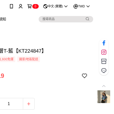
0
中文 (繁體)
TWD
須知
層T-藍【KT224847】
1,600免運
國家/地區配送
19