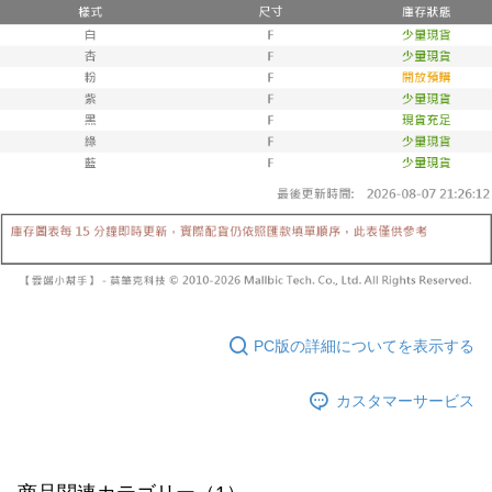
締め日後に支払いリマインダーのSMSを送信します。
リをダウンロードして AFTEE 会員になるとお支払い期限を最長 45 日以内
2. SMSのリンクを通じて請求書を開いた後、「コンビニバーコード／台湾
配送毎にNT$10,000
まで延長できます。
大直営店舗／銀行振込／街口支払い／iPASS MONEY」などのチャネルで
支払いを選択できます。
已關閉，請勿下單(付取)
お支払期限は、ショップが請求した期日と、AFTEEで延長できる日数をも
とに計算されます。AFTEEで注文すると、商品を受け取るまで支払い期限
配送毎にNT$10,000
【注意事項】
を延長できますが、商品を期限内に受け取れない場合があります（例：予
1. 本サービスは「台湾大哥大株式会社」（以下「当社」といいます）によ
約商品や商品到着日が比較的遅い商品）。そのため、商品到着の有無に関
7-11取貨付款
って提供され、ユーザーが取引時に本サービスを通じて商品やサービスを
わらず、AFTEEで指定された期限内にお支払いください。
購入できるようにし、店舗が売買／分割払い売買の債権を当社に譲渡した
配送毎にNT$60、NT$1,800以上で送料無料
後、契約に基づいて当社の請求書で帳款を支払うことになります。
二、支払い限度額
2. 「OP Pay Later」を利用する契約関係の目的から、店舗はあなたの個人
付款後7-11取貨
1.初回 AFTEEを ご利用の際に、認証結果及び当社の審査の結果に基づ
情報（名前、電話または住所を含む）を台湾大哥大に提供し、収集、処理
き、限度額が設定されます。
配送毎にNT$60、NT$1,600以上で送料無料
および利用するために、当社があなた本人と分割請求書に必要な情報の確
2.決済金額は最低NT$20です。
認、照合および修正を行います。
3.現在、台湾の会員のみご利用いただけます。
宅配
3. 完全なユーザーサービス規約については、以下のリンクを参照してくだ
さい：
https://oppay.tw/userRule
三、利用規約「AFTEE代金後払い」（以下当サービスという）はネットプ
配送毎にNT$100、NT$2,500以上で送料無料
ロテクションズ（以下 AFTEE という）が提供し、AFTEEが代金を徴収し
PC版の詳細についてを表示する
ます。当サービスご利用の際に提供しなければならない個人情報（注文者
國家/地區配送
送料を確認
の氏名、電話番号、受取人の氏名、電話番号、受取人住所を含むがこれに
限らない）は、AFTEEに渡され当サービスで必要な範囲内で利用されま
カスタマーサービス
す。AFTEEの個人情報の収集、処理、利用について、詳細はAFTEE公式ホ
ームページの『個人情報の収集、処理及び利用に関する声明』をご参照く
ださい（
https://aftee.tw/privacypolicy/
）。
AFTEEの初回ご利用の際に、審査を通過すれば、最高額がNT$10,000にな