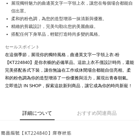
Apple Pay
展現獨特魅力的曲邊英文字一字領上衣，讓您在每個場合都能自
信出眾。
JKOPAY
柔和的粉色調，為您的造型增添一抹清新與優雅。
Google Pay
精緻的剪裁設計，完美勾勒出您的美麗曲線。
搭配任何下身單品，輕鬆打造時尚多變的風格。
OP Pay Later
説明
セールスポイント
【OP Pay Later 使用説明】
AFTEE代金後払い
在這個季節，展現你的獨特風格，曲邊英文字一字領上衣-粉
1. 本サービスは台湾大哥大によって提供され、台湾大哥大のユーザーは追
加の申請なしで即時に利用可能です。
説明
【KT224840】是你衣櫥的必備單品。這款上衣不僅設計時尚，還能
2. 支払い方法で「OP Pay Later」を選択すると、注文が成立した後に自動
一、 AFTEE代金後払いについて
完美搭配各式下裝，讓你無論在工作或休閒場合都能自信亮相。柔
的に OP Pay Later の取引プロセスに移行し、携帯番号を確認後、分割払
ATM払い
1.お支払い方法でAFTEE代金後払いを選択すると、携帯電話認証ウィンド
和的粉色調為你的造型增添了一份優雅與活力，展現出青春朝氣。
いの回数や支払い期限を選択し、支払いを確認すると取引が完了します。
ウが表示されます。
3. 実際の承認額、分割回数および費用については、後続の取引確認ページ
立即造訪 IN SHOP，探索這款新到商品，讓它成為你的時尚新寵！
2.SMSで認証してお支払い手続を進めてください。
配送方法
を基準とします。
3.注文するときのお支払いは不要です。商品はご指定の住所に配送されま
4. 注文成立後30分以内に確認取引を行わない場合や審査が通過しない場
す。
全家取貨付款
合、注文は自動的にキャンセルされます。「転専審査」に未通過の状況が
4.ご注文が完了すると、携帯に支払い通知のSMSが届きます。アプリ会員
発生した場合は、システムの評価基準に達していないことを意味し、評価
配送毎にNT$60、NT$1,800以上で送料無料
の場合は、AFTEE アプリプッシュ通知が届きます。
内容についての説明はいたしかねます。
詳細について
おすすめ関連商品
5.商品受け取り時のお支払いは不要です。商品を確かめてから、SMSまた
付款後全家取貨
はアプリの通知に従って、4大コンビニ、またはATM/オンラインバンキン
グでお支払いください。
配送毎にNT$60、NT$1,600以上で送料無料
【支払い方法の説明】
1. 分割払いの金額は電信請求書に統合されず、「OP Pay Later」は毎月の
代金納付期限は最短で 14 日以内ですので、ご注意ください。AFTEE アプ
已關閉，請勿下單