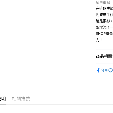
銷售重點
相關說明
在這個季
【大哥付
AFTEE先
閃墜帶牛
1.本服務
2.付款方
相關說明
還是襯衫
流程，驗
【關於「A
型增添了
ATM付款
完成交易
AFTEE
3.實際核
SHOP搶
便利好安
4.訂單成
１．簡單
力！
消。如遇
２．便利
運送方式
無法說明
３．安心
【繳款方
全家取貨
1.分期款
商品相關分
【「AFT
醒簡訊。
每筆NT$6
１．於結帳
2.透過簡
付」結帳
➤𝙉𝙀𝙒 𝘼𝙍
帳／街口支
付款後全
２．訂單
分享
３．收到繳
每筆NT$6
【注意事
／ATM／
1.本服務
※ 請注意
已關閉，
用戶於交
絡購買商品
款買賣價
先享後付
每筆NT$10
2.基於同
※ 交易是
說明
相關推薦
資料（包
是否繳費成
已關閉，請
用，由本
付客戶支
每筆NT$10
3.完整用