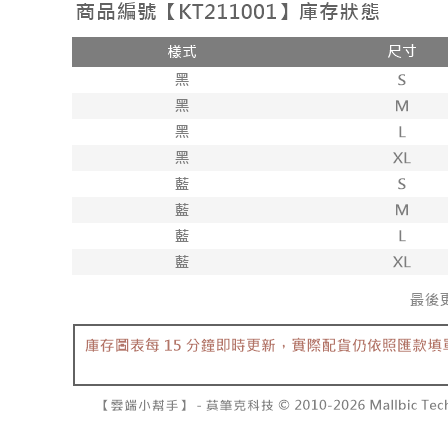
【注意事
7-11取貨
１．透過由
交易，需
每筆NT$6
求債權轉
２．關於
付款後7-1
https://aft
每筆NT$6
３．未成
「AFTE
宅配
任。
４．使用「
每筆NT$1
即時審查
結果請求
國家/地區
５．嚴禁
形，恩沛
動。