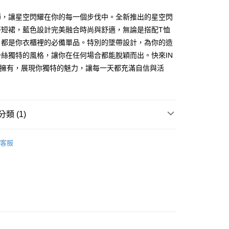
節，讓星空閃耀在你的每一個步伐中。全新推出的星空閃
你分期使用說明】
享後付
仔短裙，藍色設計完美融合時尚與舒適，無論是搭配T恤
由台灣大哥大提供，台灣大哥大用戶可立即使用無須另外申請。
式選擇「大哥付你分期」，訂單成立後會自動跳轉到大哥付的交易
，都是你衣櫃裡的必備單品。特別的墜帶設計，為你的造
證手機門號後，選擇欲分期的期數、繳款截止日，確認付款後即
FTEE先享後付」】
一絲獨特的風格，讓你在任何場合都能脫穎而出。快來IN
。
先享後付是「在收到商品之後才付款」的支付方式。 讓您購物簡單
准額度、可分期數及費用金額請依後續交易確認頁面所載為準。
先擁有，展現你獨特的魅力，讓每一天都充滿自信與活
心！
立30分鐘內，如未前往確認交易或遇審核未通過，訂單將自動取
：不需註冊會員、不需綁卡、不需儲值。
「轉專審核」未通過狀況，表示未達大哥付你分期系統評分，恕
：只要手機號碼，簡訊認證，即可結帳。
評估內容。
：先確認商品／服務後，再付款。
式說明】
付款
項不併入電信帳單，「大哥付你分期」於每月結算日後寄送繳費提
類 (1)
EE先享後付」結帳流程】
0，滿NT$1,800(含以上)免運費
方式選擇「AFTEE先享後付」後，將跳轉至「AFTEE先享後
訊連結打開帳單後，可選擇「超商條碼／台灣大直營門市／銀行轉
頁面，進行簡訊認證並確認金額後，即可完成結帳。
𝙍𝙄𝙑𝘼𝙇²⁶
ɴᴇᴡ ₍ 4.14₎
付／iPASS MONEY」等通路繳費。
家取貨
成立數日內，您將收到繳費通知簡訊。
客服
費通知簡訊後14天內，點擊此簡訊中的連結，可透過四大超商
0，滿NT$1,600(含以上)免運費
項】
網路銀行／等多元方式進行付款，方視為交易完成。
係由「台灣大哥大股份有限公司」（以下簡稱本公司）所提供，讓
：結帳手續完成當下不需立刻繳費，但若您需要取消訂單，請聯
請勿下單
易時，得透過本服務購買商品或服務，並由商店將買賣／分期付
的店家。未經商家同意取消之訂單仍視為有效，需透過AFTEE
金債權讓與本公司後，依約使用本公司帳單繳交帳款。
繳納相關費用。
,000
意付款使用「大哥付你分期」之契約關係目的，商店將以您的個人
否成功請以「AFTEE先享後付 」之結帳頁面顯示為準，若有關於
含姓名、電話或地址）提供予台灣大哥大進項蒐集、處理及利
功／繳費後需取消欲退款等相關疑問，請聯繫「AFTEE先享後
勿下單(付取)
公司與您本人進行分期帳單所需資料之確認、核對及更正。
援中心」
https://netprotections.freshdesk.com/support/home
,000
戶服務條款，請詳閱以下連結：
https://oppay.tw/userRule