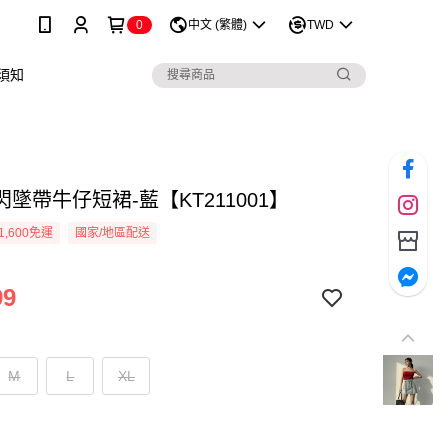
0
中文 (繁體)
TWD
須知
墜帶牛仔短裙-藍【KT211001】
1,600免運
國家/地區配送
99
M
L
XL