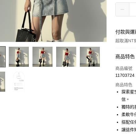
付款與運
超取滿NT$
付款方式
商品特色
信用卡一
商品編號
11703724
超商取貨
商品特色
LINE Pay
探索星
信。
Apple Pay
獨特的
街口支付
柔軟牛
搭配任
Google Pa
讓這件
大哥付你