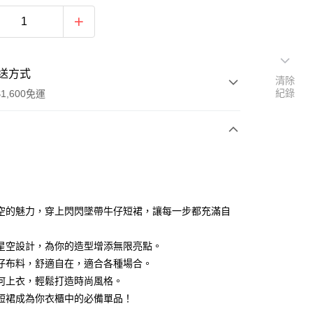
送方式
清除
紀錄
1,600免運
次付款
付款
空的魅力，穿上閃閃墜帶牛仔短裙，讓每一步都充滿自
星空設計，為你的造型增添無限亮點。
仔布料，舒適自在，適合各種場合。
何上衣，輕鬆打造時尚風格。
y
短裙成為你衣櫃中的必備單品！
分期