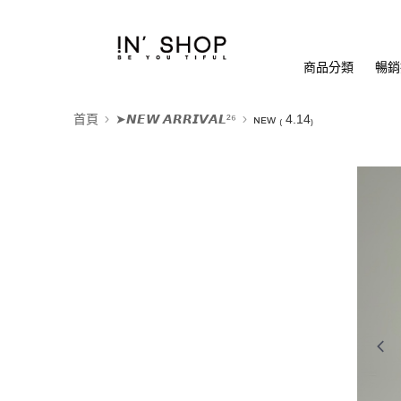
商品分類
暢銷排
首頁
➤𝙉𝙀𝙒 𝘼𝙍𝙍𝙄𝙑𝘼𝙇²⁶
ɴᴇᴡ ₍ 4.14₎