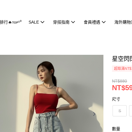
行🔥ᴛᴏᴘ⁵⁰
SALE
穿搭指南
會員禮遇
海外購物
星空閃閃
超取滿NT$
NT$880
NT$5
尺寸
S
數量