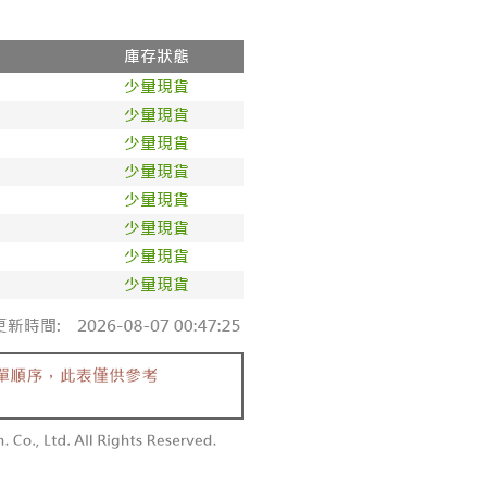
項】
付款
恩沛科技股份有限公司提供之「AFTEE先享後付」服務完成之
依本服務之必要範圍內提供個人資料，並將交易相關給付款項請
0，滿NT$1,800(含以上)免運費
讓予恩沛科技股份有限公司。
個人資料處理事宜，請瀏覽以下網址：
1取貨
ee.tw/terms/#terms3
0，滿NT$1,600(含以上)免運費
年的使用者請事先徵得法定代理人或監護人之同意方可使用
E先享後付」，若未經同意申辦者引起之損失，本公司不負相關責
AFTEE先享後付」時，將依據個別帳號之用戶狀況，依本公司
00，滿NT$2,500(含以上)免運費
核予不同之上限額度；若仍有額度不足之情形，本公司將視審查
用戶進行身份認證。
配送
查看運費
一人註冊多個帳號或使用他人資訊註冊。若發現惡意使用之情
科技股份有限公司將有權停止該用戶之使用額度並採取法律行