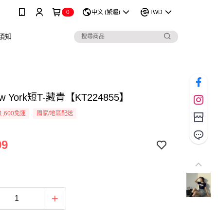
0
中文 (繁體)
TWD
須知
 York短T-藏青【KT224855】
1,600免運
國家/地區配送
99