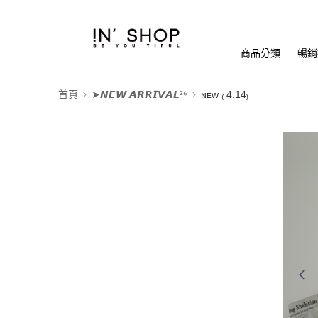
商品分類
暢銷排
首頁
➤𝙉𝙀𝙒 𝘼𝙍𝙍𝙄𝙑𝘼𝙇²⁶
ɴᴇᴡ ₍ 4.14₎