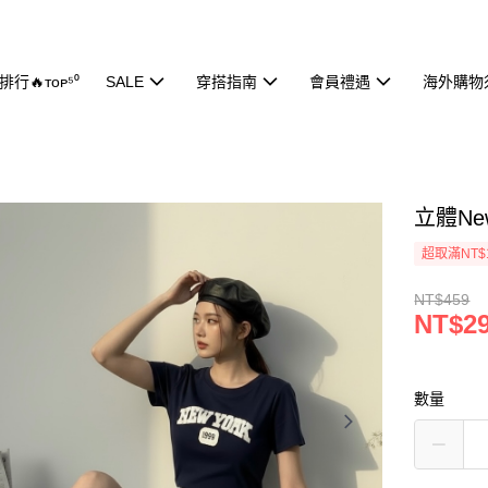
行🔥ᴛᴏᴘ⁵⁰
SALE
穿搭指南
會員禮遇
海外購物
立體New
超取滿NT$
NT$459
NT$2
數量