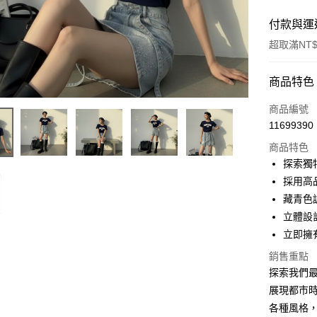
付款與運
超取滿NT$
付款方式
商品特色
信用卡一
商品編號
11699390
超商取貨
商品特色
LINE Pay
探索獨
採用高
Apple Pay
藏青色
街口支付
立體設
立即擁
Google Pa
銷售重點
大哥付你
探索我們最
相關說明
展現都市
【大哥付
AFTEE先
各種風格
1.本服務