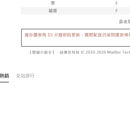
２．關於
付款後7-1
https://aft
每筆NT$6
３．未成
「AFTE
宅配
任。
４．使用「
每筆NT$1
即時審查
結果請求
國家/地區
５．嚴禁
形，恩沛
動。
熱銷
全站排行