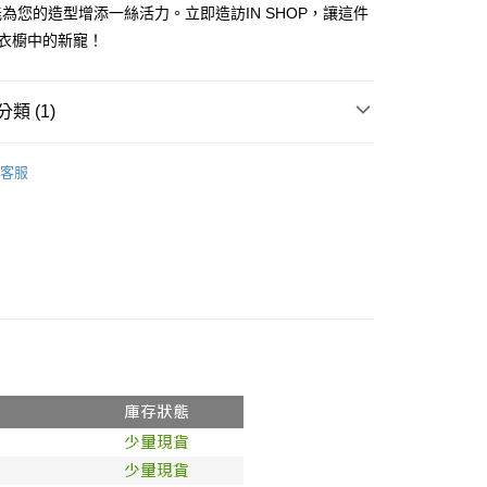
式選擇「大哥付你分期」，訂單成立後會自動跳轉到大哥付的交易
為您的造型增添一絲活力。立即造訪IN SHOP，讓這件
證手機門號後，選擇欲分期的期數、繳款截止日，確認付款後即
FTEE先享後付」】
您衣櫥中的新寵！
。
先享後付是「在收到商品之後才付款」的支付方式。 讓您購物簡單
准額度、可分期數及費用金額請依後續交易確認頁面所載為準。
心！
立30分鐘內，如未前往確認交易或遇審核未通過，訂單將自動取
：不需註冊會員、不需綁卡、不需儲值。
「轉專審核」未通過狀況，表示未達大哥付你分期系統評分，恕
：只要手機號碼，簡訊認證，即可結帳。
類 (1)
評估內容。
：先確認商品／服務後，再付款。
式說明】
𝙍𝙄𝙑𝘼𝙇²⁶
ɴᴇᴡ ₍ 4.14₎
付款
項不併入電信帳單，「大哥付你分期」於每月結算日後寄送繳費提
EE先享後付」結帳流程】
客服
0，滿NT$1,800(含以上)免運費
方式選擇「AFTEE先享後付」後，將跳轉至「AFTEE先享後
訊連結打開帳單後，可選擇「超商條碼／台灣大直營門市／銀行轉
頁面，進行簡訊認證並確認金額後，即可完成結帳。
付／iPASS MONEY」等通路繳費。
家取貨
成立數日內，您將收到繳費通知簡訊。
費通知簡訊後14天內，點擊此簡訊中的連結，可透過四大超商
0，滿NT$1,600(含以上)免運費
項】
網路銀行／等多元方式進行付款，方視為交易完成。
係由「台灣大哥大股份有限公司」（以下簡稱本公司）所提供，讓
：結帳手續完成當下不需立刻繳費，但若您需要取消訂單，請聯
請勿下單
易時，得透過本服務購買商品或服務，並由商店將買賣／分期付
的店家。未經商家同意取消之訂單仍視為有效，需透過AFTEE
金債權讓與本公司後，依約使用本公司帳單繳交帳款。
繳納相關費用。
,000
意付款使用「大哥付你分期」之契約關係目的，商店將以您的個人
否成功請以「AFTEE先享後付 」之結帳頁面顯示為準，若有關於
含姓名、電話或地址）提供予台灣大哥大進項蒐集、處理及利
功／繳費後需取消欲退款等相關疑問，請聯繫「AFTEE先享後
勿下單(付取)
公司與您本人進行分期帳單所需資料之確認、核對及更正。
援中心」
https://netprotections.freshdesk.com/support/home
,000
戶服務條款，請詳閱以下連結：
https://oppay.tw/userRule
項】
付款
恩沛科技股份有限公司提供之「AFTEE先享後付」服務完成之
依本服務之必要範圍內提供個人資料，並將交易相關給付款項請
0，滿NT$1,800(含以上)免運費
讓予恩沛科技股份有限公司。