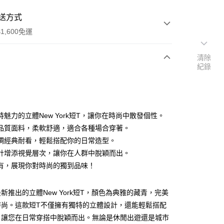
送方式
1,600免運
清除
紀錄
次付款
付款
特魅力的立體New York短T，讓你在時尚中散發個性。
品質面料，柔軟舒適，適合各種場合穿著。
調經典耐看，輕鬆搭配你的日常造型。
計增添視覺層次，讓你在人群中脫穎而出。
有，展現你對時尚的獨到品味！
y
分期
新推出的立體New York短T，顏色為典雅的藏青，完美
時尚。這款短T不僅擁有獨特的立體設計，還能輕鬆搭配
你分期使用說明】
享後付
，讓您在日常穿搭中脫穎而出。無論是休閒出遊還是城市
由台灣大哥大提供，台灣大哥大用戶可立即使用無須另外申請。