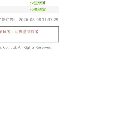
個人資料處理事宜，請瀏覽以下網址：
1取貨
ee.tw/terms/#terms3
0，滿NT$1,600(含以上)免運費
年的使用者請事先徵得法定代理人或監護人之同意方可使用
E先享後付」，若未經同意申辦者引起之損失，本公司不負相關責
AFTEE先享後付」時，將依據個別帳號之用戶狀況，依本公司
00，滿NT$2,500(含以上)免運費
核予不同之上限額度；若仍有額度不足之情形，本公司將視審查
用戶進行身份認證。
配送
查看運費
一人註冊多個帳號或使用他人資訊註冊。若發現惡意使用之情
科技股份有限公司將有權停止該用戶之使用額度並採取法律行