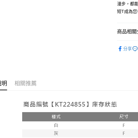
2.付款方
相關說明
漫步，都能
流程，驗
【關於「A
短T成為
ATM付款
完成交易
AFTEE
3.實際核
便利好安
4.訂單成
１．簡單
消。如遇
２．便利
商品相關分
運送方式
無法說明
３．安心
【繳款方
➤𝙉𝙀𝙒 𝘼𝙍
全家取貨
1.分期款
【「AFT
分享
醒簡訊。
每筆NT$6
１．於結帳
2.透過簡
付」結帳
帳／街口支
付款後全
２．訂單
３．收到繳
每筆NT$6
【注意事
／ATM／
1.本服務
※ 請注意
說明
相關推薦
已關閉，
用戶於交
絡購買商品
款買賣價
先享後付
每筆NT$10
2.基於同
※ 交易是
資料（包
是否繳費成
已關閉，請
用，由本
付客戶支
每筆NT$10
3.完整用
【注意事
7-11取貨
１．透過由
交易，需
每筆NT$6
求債權轉