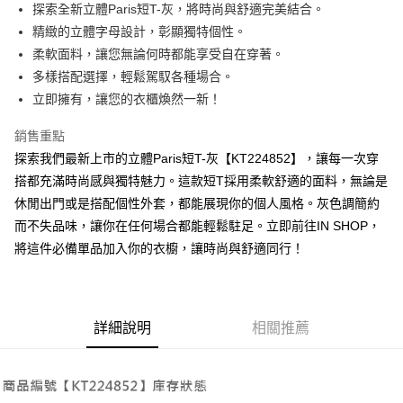
Apple Pay
探索全新立體Paris短T-灰，將時尚與舒適完美結合。
精緻的立體字母設計，彰顯獨特個性。
街口支付
柔軟面料，讓您無論何時都能享受自在穿著。
Google Pay
多樣搭配選擇，輕鬆駕馭各種場合。
立即擁有，讓您的衣櫃煥然一新！
大哥付你分期
相關說明
銷售重點
【大哥付你分期使用說明】
探索我們最新上市的立體Paris短T-灰【KT224852】，讓每一次穿
AFTEE先享後付
1.本服務由台灣大哥大提供，台灣大哥大用戶可立即使用無須另外申請。
2.付款方式選擇「大哥付你分期」，訂單成立後會自動跳轉到大哥付的交易
搭都充滿時尚感與獨特魅力。這款短T採用柔軟舒適的面料，無論是
相關說明
流程，驗證手機門號後，選擇欲分期的期數、繳款截止日，確認付款後即完
休閒出門或是搭配個性外套，都能展現你的個人風格。灰色調簡約
【關於「AFTEE先享後付」】
成交易。
ATM付款
AFTEE先享後付是「在收到商品之後才付款」的支付方式。 讓您購物簡單
而不失品味，讓你在任何場合都能輕鬆駐足。立即前往IN SHOP，
3.實際核准額度、可分期數及費用金額請依後續交易確認頁面所載為準。
便利好安心！
4.訂單成立30分鐘內，如未前往確認交易或遇審核未通過，訂單將自動取
將這件必備單品加入你的衣櫥，讓時尚與舒適同行！
１．簡單：不需註冊會員、不需綁卡、不需儲值。
運送方式
消。如遇「轉專審核」未通過狀況，表示未達大哥付你分期系統評分，恕無
２．便利：只要手機號碼，簡訊認證，即可結帳。
法說明評估內容。
３．安心：先確認商品／服務後，再付款。
全家取貨付款
【繳款方式說明】
1.分期款項不併入電信帳單，「大哥付你分期」於每月結算日後寄送繳費提
每筆NT$60，滿NT$1,800(含以上)免運費
【「AFTEE先享後付」結帳流程】
醒簡訊。
詳細說明
相關推薦
１．於結帳方式選擇「AFTEE先享後付」後，將跳轉至「AFTEE先享後付」
2.透過簡訊連結打開帳單後，可選擇「超商條碼／台灣大直營門市／銀行轉
付款後全家取貨
結帳頁面，進行簡訊認證並確認金額後，即可完成結帳。
帳／街口支付／iPASS MONEY」等通路繳費。
２．訂單成立數日內，您將收到繳費通知簡訊。
每筆NT$60，滿NT$1,600(含以上)免運費
３．收到繳費通知簡訊後14天內，點擊此簡訊中的連結，可透過四大超商／
【注意事項】
ATM／網路銀行／等多元方式進行付款，方視為交易完成。