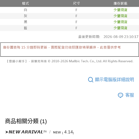
已關閉，請勿下單
1.本服務係由「台灣大哥大股份有限公司」（以下簡稱本公司）所提供，讓
※ 請注意：結帳手續完成當下不需立刻繳費，但若您需要取消訂單，請聯絡
用戶於交易時，得透過本服務購買商品或服務，並由商店將買賣／分期付款
每筆NT$10,000
購買商品的店家。未經商家同意取消之訂單仍視為有效，需透過AFTEE先享
買賣價金債權讓與本公司後，依約使用本公司帳單繳交帳款。
後付繳納相關費用。
2.基於同意付款使用「大哥付你分期」之契約關係目的，商店將以您的個人
已關閉，請勿下單(付取)
※ 交易是否成功請以「AFTEE先享後付 」之結帳頁面顯示為準，若有關於
資料（包含姓名、電話或地址）提供予台灣大哥大進項蒐集、處理及利用，
是否繳費成功／繳費後需取消欲退款等相關疑問，請聯繫「AFTEE先享後付
每筆NT$10,000
由本公司與您本人進行分期帳單所需資料之確認、核對及更正。
客戶支援中心」
https://netprotections.freshdesk.com/support/home
3.完整用戶服務條款，請詳閱以下連結：
https://oppay.tw/userRule
7-11取貨付款
【注意事項】
１．透過由恩沛科技股份有限公司提供之「AFTEE先享後付」服務完成之交
每筆NT$60，滿NT$1,800(含以上)免運費
易，需依本服務之必要範圍內提供個人資料，並將交易相關給付款項請求債
權轉讓予恩沛科技股份有限公司。
付款後7-11取貨
２．關於個人資料處理事宜，請瀏覽以下網址：
每筆NT$60，滿NT$1,600(含以上)免運費
https://aftee.tw/terms/#terms3
３．未成年的使用者請事先徵得法定代理人或監護人之同意方可使用
顯示電腦版詳細說明
宅配
「AFTEE先享後付」，若未經同意申辦者引起之損失，本公司不負相關責
任。
每筆NT$100，滿NT$2,500(含以上)免運費
４．使用「AFTEE先享後付」時，將依據個別帳號之用戶狀況，依本公司即
客服
時審查核予不同之上限額度；若仍有額度不足之情形，本公司將視審查結果
國家/地區配送
查看運費
請求用戶進行身份認證。
５．嚴禁一人註冊多個帳號或使用他人資訊註冊。若發現惡意使用之情形，
恩沛科技股份有限公司將有權停止該用戶之使用額度並採取法律行動。
商品相關分類 (1)
➤𝙉𝙀𝙒 𝘼𝙍𝙍𝙄𝙑𝘼𝙇²⁶
ɴᴇᴡ ₍ 4.14₎