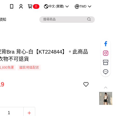
0
中文 (繁體)
TWD
須知
背Bra 背心-白【KT224844】。此商品
衣物不可退貨
1,600免運
國家/地區配送
19