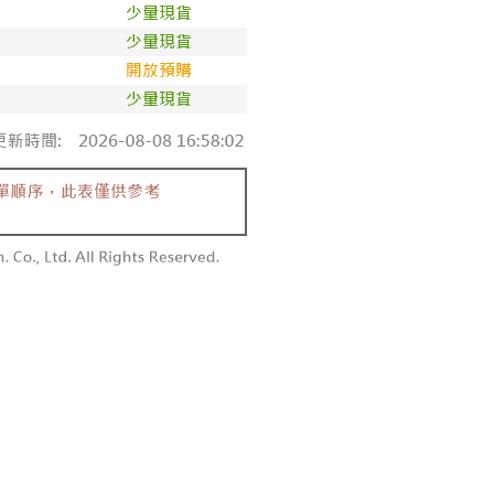
依本服務之必要範圍內提供個人資料，並將交易相關給付款項請
0，滿NT$1,800(含以上)免運費
讓予恩沛科技股份有限公司。
個人資料處理事宜，請瀏覽以下網址：
1取貨
ee.tw/terms/#terms3
0，滿NT$1,600(含以上)免運費
年的使用者請事先徵得法定代理人或監護人之同意方可使用
E先享後付」，若未經同意申辦者引起之損失，本公司不負相關責
AFTEE先享後付」時，將依據個別帳號之用戶狀況，依本公司
00，滿NT$2,500(含以上)免運費
核予不同之上限額度；若仍有額度不足之情形，本公司將視審查
用戶進行身份認證。
配送
查看運費
一人註冊多個帳號或使用他人資訊註冊。若發現惡意使用之情
科技股份有限公司將有權停止該用戶之使用額度並採取法律行