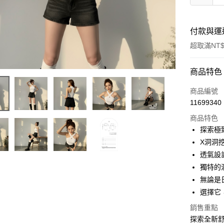
付款與運
超取滿NT$
付款方式
商品特色
信用卡一
商品編號
11699340
超商取貨
商品特色
LINE Pay
探索極
X洞洞
Apple Pay
透氣設
街口支付
獨特的
無論是
Google Pa
選擇它
大哥付你
銷售重點
相關說明
探索全新舒
【大哥付