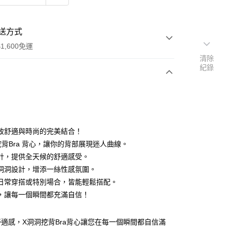
送方式
1,600免運
清除
紀錄
次付款
付款
致舒適與時尚的完美結合！
挖背Bra 背心，讓你的背部展現迷人曲線。
計，提供全天候的舒適感受。
洞洞設計，增添一絲性感氛圍。
日常穿搭或特別場合，皆能輕鬆搭配。
y
，讓每一個瞬間都充滿自信！
分期
適感，X洞洞挖背Bra背心讓您在每一個瞬間都自信滿
你分期使用說明】