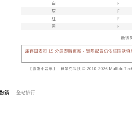
交易，需
每筆NT$6
求債權轉
２．關於
付款後7-1
https://aft
每筆NT$6
３．未成
「AFTE
宅配
任。
４．使用「
每筆NT$1
即時審查
結果請求
國家/地區
５．嚴禁
形，恩沛
動。
熱銷
全站排行