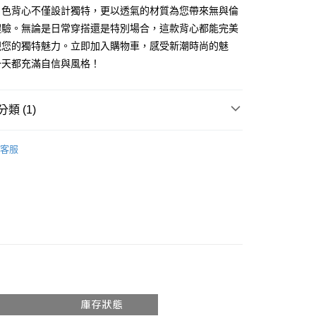
享後付
白色背心不僅設計獨特，更以透氣的材質為您帶來無與倫
由台灣大哥大提供，台灣大哥大用戶可立即使用無須另外申請。
式選擇「大哥付你分期」，訂單成立後會自動跳轉到大哥付的交易
體驗。無論是日常穿搭還是特別場合，這款背心都能完美
證手機門號後，選擇欲分期的期數、繳款截止日，確認付款後即
FTEE先享後付」】
現您的獨特魅力。立即加入購物車，感受新潮時尚的魅
。
先享後付是「在收到商品之後才付款」的支付方式。 讓您購物簡單
准額度、可分期數及費用金額請依後續交易確認頁面所載為準。
一天都充滿自信與風格！
心！
立30分鐘內，如未前往確認交易或遇審核未通過，訂單將自動取
：不需註冊會員、不需綁卡、不需儲值。
「轉專審核」未通過狀況，表示未達大哥付你分期系統評分，恕
：只要手機號碼，簡訊認證，即可結帳。
評估內容。
：先確認商品／服務後，再付款。
類 (1)
式說明】
付款
項不併入電信帳單，「大哥付你分期」於每月結算日後寄送繳費提
EE先享後付」結帳流程】
𝙍𝙄𝙑𝘼𝙇²⁶
ɴᴇᴡ ₍ 4.14₎
0，滿NT$1,800(含以上)免運費
方式選擇「AFTEE先享後付」後，將跳轉至「AFTEE先享後
客服
訊連結打開帳單後，可選擇「超商條碼／台灣大直營門市／銀行轉
頁面，進行簡訊認證並確認金額後，即可完成結帳。
付／iPASS MONEY」等通路繳費。
家取貨
成立數日內，您將收到繳費通知簡訊。
費通知簡訊後14天內，點擊此簡訊中的連結，可透過四大超商
0，滿NT$1,600(含以上)免運費
項】
網路銀行／等多元方式進行付款，方視為交易完成。
係由「台灣大哥大股份有限公司」（以下簡稱本公司）所提供，讓
：結帳手續完成當下不需立刻繳費，但若您需要取消訂單，請聯
請勿下單
易時，得透過本服務購買商品或服務，並由商店將買賣／分期付
的店家。未經商家同意取消之訂單仍視為有效，需透過AFTEE
金債權讓與本公司後，依約使用本公司帳單繳交帳款。
繳納相關費用。
,000
意付款使用「大哥付你分期」之契約關係目的，商店將以您的個人
否成功請以「AFTEE先享後付 」之結帳頁面顯示為準，若有關於
含姓名、電話或地址）提供予台灣大哥大進項蒐集、處理及利
功／繳費後需取消欲退款等相關疑問，請聯繫「AFTEE先享後
勿下單(付取)
公司與您本人進行分期帳單所需資料之確認、核對及更正。
援中心」
https://netprotections.freshdesk.com/support/home
,000
戶服務條款，請詳閱以下連結：
https://oppay.tw/userRule
項】
付款
恩沛科技股份有限公司提供之「AFTEE先享後付」服務完成之