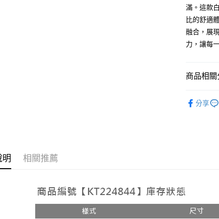
AFTEE先
滿。這款
1.本服務
2.付款方
相關說明
比的舒適
流程，驗
【關於「A
融合，展
ATM付款
完成交易
AFTEE
3.實際核
力，讓每
便利好安
4.訂單成
１．簡單
消。如遇
２．便利
運送方式
無法說明
３．安心
商品相關分
【繳款方
全家取貨
1.分期款
【「AFT
➤𝙉𝙀𝙒 𝘼𝙍
醒簡訊。
每筆NT$6
１．於結帳
分享
2.透過簡
付」結帳
帳／街口支
付款後全
２．訂單
３．收到繳
每筆NT$6
【注意事
／ATM／
1.本服務
※ 請注意
已關閉，
用戶於交
絡購買商品
款買賣價
說明
相關推薦
先享後付
每筆NT$10
2.基於同
※ 交易是
資料（包
是否繳費成
已關閉，請
用，由本
付客戶支
每筆NT$10
3.完整用
【注意事
7-11取貨
１．透過由