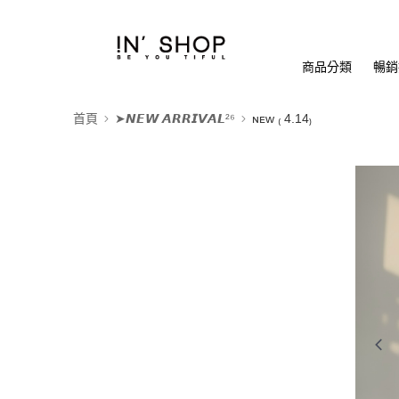
商品分類
暢銷排
首頁
➤𝙉𝙀𝙒 𝘼𝙍𝙍𝙄𝙑𝘼𝙇²⁶
ɴᴇᴡ ₍ 4.14₎