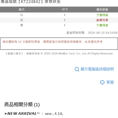
已關閉，請勿下單
1.本服務係由「台灣大哥大股份有限公司」（以下簡稱本公司）所提供，讓
※ 請注意：結帳手續完成當下不需立刻繳費，但若您需要取消訂單，請聯絡
用戶於交易時，得透過本服務購買商品或服務，並由商店將買賣／分期付款
每筆NT$10,000
購買商品的店家。未經商家同意取消之訂單仍視為有效，需透過AFTEE先享
買賣價金債權讓與本公司後，依約使用本公司帳單繳交帳款。
後付繳納相關費用。
2.基於同意付款使用「大哥付你分期」之契約關係目的，商店將以您的個人
已關閉，請勿下單(付取)
※ 交易是否成功請以「AFTEE先享後付 」之結帳頁面顯示為準，若有關於
資料（包含姓名、電話或地址）提供予台灣大哥大進項蒐集、處理及利用，
是否繳費成功／繳費後需取消欲退款等相關疑問，請聯繫「AFTEE先享後付
每筆NT$10,000
由本公司與您本人進行分期帳單所需資料之確認、核對及更正。
客戶支援中心」
https://netprotections.freshdesk.com/support/home
3.完整用戶服務條款，請詳閱以下連結：
https://oppay.tw/userRule
7-11取貨付款
【注意事項】
１．透過由恩沛科技股份有限公司提供之「AFTEE先享後付」服務完成之交
每筆NT$60，滿NT$1,800(含以上)免運費
易，需依本服務之必要範圍內提供個人資料，並將交易相關給付款項請求債
權轉讓予恩沛科技股份有限公司。
付款後7-11取貨
２．關於個人資料處理事宜，請瀏覽以下網址：
每筆NT$60，滿NT$1,600(含以上)免運費
https://aftee.tw/terms/#terms3
３．未成年的使用者請事先徵得法定代理人或監護人之同意方可使用
宅配
顯示電腦版詳細說明
「AFTEE先享後付」，若未經同意申辦者引起之損失，本公司不負相關責
任。
每筆NT$100，滿NT$2,500(含以上)免運費
４．使用「AFTEE先享後付」時，將依據個別帳號之用戶狀況，依本公司即
客服
時審查核予不同之上限額度；若仍有額度不足之情形，本公司將視審查結果
國家/地區配送
查看運費
請求用戶進行身份認證。
５．嚴禁一人註冊多個帳號或使用他人資訊註冊。若發現惡意使用之情形，
恩沛科技股份有限公司將有權停止該用戶之使用額度並採取法律行動。
商品相關分類 (1)
➤𝙉𝙀𝙒 𝘼𝙍𝙍𝙄𝙑𝘼𝙇²⁶
ɴᴇᴡ ₍ 4.14₎