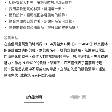
Apple Pay
USA寬鬆大T-黑，讓您隨時展現時尚魅力。
採用柔軟透氣的材質，舒適度一流。
街口支付
簡約設計，輕鬆搭配各種風格的服飾。
Google Pay
適合休閒與日常穿著，無論何時皆可穿著。
快來擁有這款必備單品，提升您的穿搭品味！
大哥付你分期
相關說明
銷售重點
【大哥付你分期使用說明】
在這個瞬息萬變的時尚界，USA寬鬆大T-黑【KT224842】以其獨特
AFTEE先享後付
1.本服務由台灣大哥大提供，台灣大哥大用戶可立即使用無須另外申請。
2.付款方式選擇「大哥付你分期」，訂單成立後會自動跳轉到大哥付的交易
的設計和舒適的剪裁，為您帶來不一樣的穿著體驗。無論是日常出
相關說明
流程，驗證手機門號後，選擇欲分期的期數、繳款截止日，確認付款後即完
門還是休閒時光，這件大T恤都能輕鬆搭配，展現隨性卻不失風格的
【關於「AFTEE先享後付」】
成交易。
ATM付款
AFTEE先享後付是「在收到商品之後才付款」的支付方式。 讓您購物簡單
魅力。作為IN SHOP的最新上架商品，它不僅代表了當前流行趨
3.實際核准額度、可分期數及費用金額請依後續交易確認頁面所載為準。
便利好安心！
4.訂單成立30分鐘內，如未前往確認交易或遇審核未通過，訂單將自動取
勢，更是您衣櫃中不可或缺的單品。立即加入您的購物清單，讓這
１．簡單：不需註冊會員、不需綁卡、不需儲值。
運送方式
消。如遇「轉專審核」未通過狀況，表示未達大哥付你分期系統評分，恕無
２．便利：只要手機號碼，簡訊認證，即可結帳。
款黑色大T成為您時尚造型的亮點！
法說明評估內容。
３．安心：先確認商品／服務後，再付款。
全家取貨付款
【繳款方式說明】
1.分期款項不併入電信帳單，「大哥付你分期」於每月結算日後寄送繳費提
每筆NT$60，滿NT$1,800(含以上)免運費
【「AFTEE先享後付」結帳流程】
醒簡訊。
１．於結帳方式選擇「AFTEE先享後付」後，將跳轉至「AFTEE先享後付」
2.透過簡訊連結打開帳單後，可選擇「超商條碼／台灣大直營門市／銀行轉
付款後全家取貨
結帳頁面，進行簡訊認證並確認金額後，即可完成結帳。
詳細說明
相關推薦
帳／街口支付／iPASS MONEY」等通路繳費。
２．訂單成立數日內，您將收到繳費通知簡訊。
每筆NT$60，滿NT$1,600(含以上)免運費
３．收到繳費通知簡訊後14天內，點擊此簡訊中的連結，可透過四大超商／
【注意事項】
ATM／網路銀行／等多元方式進行付款，方視為交易完成。