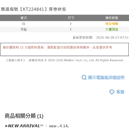
３．收到繳費通知簡訊後14天內，點擊此簡訊中的連結，可透過四大超商／
【注意事項】
ATM／網路銀行／等多元方式進行付款，方視為交易完成。
已關閉，請勿下單
1.本服務係由「台灣大哥大股份有限公司」（以下簡稱本公司）所提供，讓
※ 請注意：結帳手續完成當下不需立刻繳費，但若您需要取消訂單，請聯絡
用戶於交易時，得透過本服務購買商品或服務，並由商店將買賣／分期付款
每筆NT$10,000
購買商品的店家。未經商家同意取消之訂單仍視為有效，需透過AFTEE先享
買賣價金債權讓與本公司後，依約使用本公司帳單繳交帳款。
後付繳納相關費用。
2.基於同意付款使用「大哥付你分期」之契約關係目的，商店將以您的個人
已關閉，請勿下單(付取)
※ 交易是否成功請以「AFTEE先享後付 」之結帳頁面顯示為準，若有關於
資料（包含姓名、電話或地址）提供予台灣大哥大進項蒐集、處理及利用，
是否繳費成功／繳費後需取消欲退款等相關疑問，請聯繫「AFTEE先享後付
每筆NT$10,000
由本公司與您本人進行分期帳單所需資料之確認、核對及更正。
客戶支援中心」
https://netprotections.freshdesk.com/support/home
3.完整用戶服務條款，請詳閱以下連結：
https://oppay.tw/userRule
7-11取貨付款
【注意事項】
１．透過由恩沛科技股份有限公司提供之「AFTEE先享後付」服務完成之交
每筆NT$60，滿NT$1,800(含以上)免運費
易，需依本服務之必要範圍內提供個人資料，並將交易相關給付款項請求債
權轉讓予恩沛科技股份有限公司。
付款後7-11取貨
２．關於個人資料處理事宜，請瀏覽以下網址：
每筆NT$60，滿NT$1,600(含以上)免運費
https://aftee.tw/terms/#terms3
顯示電腦版詳細說明
３．未成年的使用者請事先徵得法定代理人或監護人之同意方可使用
宅配
「AFTEE先享後付」，若未經同意申辦者引起之損失，本公司不負相關責
任。
每筆NT$100，滿NT$2,500(含以上)免運費
客服
４．使用「AFTEE先享後付」時，將依據個別帳號之用戶狀況，依本公司即
時審查核予不同之上限額度；若仍有額度不足之情形，本公司將視審查結果
國家/地區配送
查看運費
請求用戶進行身份認證。
５．嚴禁一人註冊多個帳號或使用他人資訊註冊。若發現惡意使用之情形，
恩沛科技股份有限公司將有權停止該用戶之使用額度並採取法律行動。
商品相關分類 (1)
➤𝙉𝙀𝙒 𝘼𝙍𝙍𝙄𝙑𝘼𝙇²⁶
ɴᴇᴡ ₍ 4.14₎