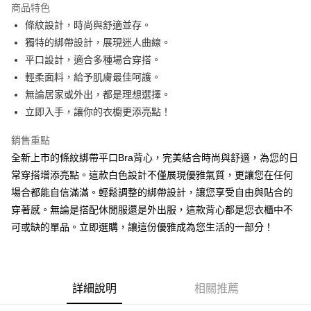
商品特色
Apple Pay
條紋設計，時尚與舒適並存。
獨特的綁帶設計，展現迷人曲線。
街口支付
平口設計，適合多種場合穿搭。
Google Pay
輕柔面料，給予肌膚最佳呵護。
無論居家或外出，都是理想選擇。
大哥付你分期
立即入手，讓你的衣櫥更添亮點！
相關說明
【大哥付你分期使用說明】
銷售重點
AFTEE先享後付
1.本服務由台灣大哥大提供，台灣大哥大用戶可立即使用無須另外申請。
2.付款方式選擇「大哥付你分期」，訂單成立後會自動跳轉到大哥付的交易
全新上市的條紋綁帶平口Bra背心，完美結合時尚與舒適，為您的日
相關說明
流程，驗證手機門號後，選擇欲分期的期數、繳款截止日，確認付款後即完
常穿搭增添亮點。這款白色設計不僅展現優雅氣質，更讓您在任何
【關於「AFTEE先享後付」】
成交易。
ATM付款
AFTEE先享後付是「在收到商品之後才付款」的支付方式。 讓您購物簡單
場合都能自信滿滿。輕鬆調整的綁帶設計，讓您享受自由與貼合的
3.實際核准額度、可分期數及費用金額請依後續交易確認頁面所載為準。
便利好安心！
4.訂單成立30分鐘內，如未前往確認交易或遇審核未通過，訂單將自動取
穿著感。無論是搭配休閒服還是外出服，這款背心都是您衣櫃中不
１．簡單：不需註冊會員、不需綁卡、不需儲值。
運送方式
消。如遇「轉專審核」未通過狀況，表示未達大哥付你分期系統評分，恕無
２．便利：只要手機號碼，簡訊認證，即可結帳。
可或缺的單品。立即選購，讓這份優雅成為您生活的一部分！
法說明評估內容。
３．安心：先確認商品／服務後，再付款。
全家取貨付款
【繳款方式說明】
1.分期款項不併入電信帳單，「大哥付你分期」於每月結算日後寄送繳費提
每筆NT$60，滿NT$1,800(含以上)免運費
【「AFTEE先享後付」結帳流程】
醒簡訊。
１．於結帳方式選擇「AFTEE先享後付」後，將跳轉至「AFTEE先享後付」
2.透過簡訊連結打開帳單後，可選擇「超商條碼／台灣大直營門市／銀行轉
付款後全家取貨
結帳頁面，進行簡訊認證並確認金額後，即可完成結帳。
詳細說明
相關推薦
帳／街口支付／iPASS MONEY」等通路繳費。
２．訂單成立數日內，您將收到繳費通知簡訊。
每筆NT$60，滿NT$1,600(含以上)免運費