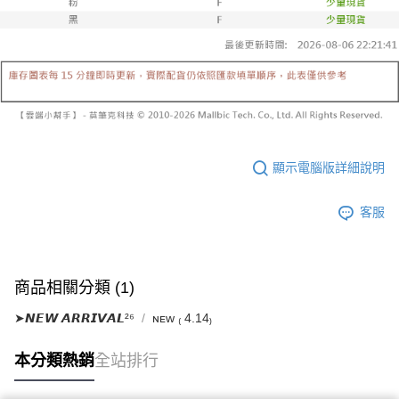
帳／街口支付／iPASS MONEY」等通路繳費。
２．訂單成立數日內，您將收到繳費通知簡訊。
每筆NT$60，滿NT$1,600(含以上)免運費
３．收到繳費通知簡訊後14天內，點擊此簡訊中的連結，可透過四大超商／
【注意事項】
ATM／網路銀行／等多元方式進行付款，方視為交易完成。
已關閉，請勿下單
1.本服務係由「台灣大哥大股份有限公司」（以下簡稱本公司）所提供，讓
※ 請注意：結帳手續完成當下不需立刻繳費，但若您需要取消訂單，請聯絡
用戶於交易時，得透過本服務購買商品或服務，並由商店將買賣／分期付款
每筆NT$10,000
購買商品的店家。未經商家同意取消之訂單仍視為有效，需透過AFTEE先享
買賣價金債權讓與本公司後，依約使用本公司帳單繳交帳款。
後付繳納相關費用。
2.基於同意付款使用「大哥付你分期」之契約關係目的，商店將以您的個人
已關閉，請勿下單(付取)
※ 交易是否成功請以「AFTEE先享後付 」之結帳頁面顯示為準，若有關於
資料（包含姓名、電話或地址）提供予台灣大哥大進項蒐集、處理及利用，
是否繳費成功／繳費後需取消欲退款等相關疑問，請聯繫「AFTEE先享後付
每筆NT$10,000
由本公司與您本人進行分期帳單所需資料之確認、核對及更正。
客戶支援中心」
https://netprotections.freshdesk.com/support/home
3.完整用戶服務條款，請詳閱以下連結：
https://oppay.tw/userRule
7-11取貨付款
顯示電腦版詳細說明
【注意事項】
１．透過由恩沛科技股份有限公司提供之「AFTEE先享後付」服務完成之交
每筆NT$60，滿NT$1,800(含以上)免運費
易，需依本服務之必要範圍內提供個人資料，並將交易相關給付款項請求債
客服
權轉讓予恩沛科技股份有限公司。
付款後7-11取貨
２．關於個人資料處理事宜，請瀏覽以下網址：
每筆NT$60，滿NT$1,600(含以上)免運費
https://aftee.tw/terms/#terms3
３．未成年的使用者請事先徵得法定代理人或監護人之同意方可使用
宅配
商品相關分類 (1)
「AFTEE先享後付」，若未經同意申辦者引起之損失，本公司不負相關責
任。
每筆NT$100，滿NT$2,500(含以上)免運費
➤𝙉𝙀𝙒 𝘼𝙍𝙍𝙄𝙑𝘼𝙇²⁶
ɴᴇᴡ ₍ 4.14₎
４．使用「AFTEE先享後付」時，將依據個別帳號之用戶狀況，依本公司即
時審查核予不同之上限額度；若仍有額度不足之情形，本公司將視審查結果
國家/地區配送
查看運費
請求用戶進行身份認證。
本分類熱銷
全站排行
５．嚴禁一人註冊多個帳號或使用他人資訊註冊。若發現惡意使用之情形，
恩沛科技股份有限公司將有權停止該用戶之使用額度並採取法律行動。