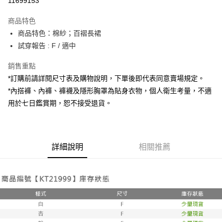
11699153
LINE Pay
商品特色
Apple Pay
商品特色：棉紗；百褶長裙
試穿報告 : F / 適中
街口支付
銷售重點
Google Pay
*訂購前請詳閱尺寸表及購物說明，下單後即代表同意賣場規定。
大哥付你分期
*內搭褲、內褲、褲襪及隱形胸罩為貼身衣物，個人衛生考量，不適
相關說明
用於七日鑑賞期，恕不接受退貨。
【大哥付你分期使用說明】
AFTEE先享後付
1.本服務由台灣大哥大提供，台灣大哥大用戶可立即使用無須另外申請。
2.付款方式選擇「大哥付你分期」，訂單成立後會自動跳轉到大哥付的交易
相關說明
流程，驗證手機門號後，選擇欲分期的期數、繳款截止日，確認付款後即完
【關於「AFTEE先享後付」】
成交易。
詳細說明
相關推薦
ATM付款
AFTEE先享後付是「在收到商品之後才付款」的支付方式。 讓您購物簡單
3.實際核准額度、可分期數及費用金額請依後續交易確認頁面所載為準。
便利好安心！
4.訂單成立30分鐘內，如未前往確認交易或遇審核未通過，訂單將自動取
１．簡單：不需註冊會員、不需綁卡、不需儲值。
運送方式
消。如遇「轉專審核」未通過狀況，表示未達大哥付你分期系統評分，恕無
２．便利：只要手機號碼，簡訊認證，即可結帳。
法說明評估內容。
３．安心：先確認商品／服務後，再付款。
全家取貨付款
【繳款方式說明】
1.分期款項不併入電信帳單，「大哥付你分期」於每月結算日後寄送繳費提
每筆NT$60，滿NT$1,800(含以上)免運費
【「AFTEE先享後付」結帳流程】
醒簡訊。
１．於結帳方式選擇「AFTEE先享後付」後，將跳轉至「AFTEE先享後付」
2.透過簡訊連結打開帳單後，可選擇「超商條碼／台灣大直營門市／銀行轉
付款後全家取貨
結帳頁面，進行簡訊認證並確認金額後，即可完成結帳。