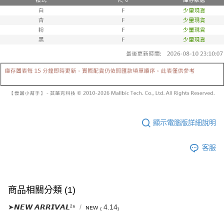
1.分期款項不併入電信帳單，「大哥付你分期」於每月結算日後寄送繳費提
每筆NT$60，滿NT$1,800(含以上)免運費
【「AFTEE先享後付」結帳流程】
醒簡訊。
１．於結帳方式選擇「AFTEE先享後付」後，將跳轉至「AFTEE先享後付」
2.透過簡訊連結打開帳單後，可選擇「超商條碼／台灣大直營門市／銀行轉
付款後全家取貨
結帳頁面，進行簡訊認證並確認金額後，即可完成結帳。
帳／街口支付／iPASS MONEY」等通路繳費。
２．訂單成立數日內，您將收到繳費通知簡訊。
每筆NT$60，滿NT$1,600(含以上)免運費
３．收到繳費通知簡訊後14天內，點擊此簡訊中的連結，可透過四大超商／
【注意事項】
ATM／網路銀行／等多元方式進行付款，方視為交易完成。
已關閉，請勿下單
1.本服務係由「台灣大哥大股份有限公司」（以下簡稱本公司）所提供，讓
※ 請注意：結帳手續完成當下不需立刻繳費，但若您需要取消訂單，請聯絡
用戶於交易時，得透過本服務購買商品或服務，並由商店將買賣／分期付款
每筆NT$10,000
購買商品的店家。未經商家同意取消之訂單仍視為有效，需透過AFTEE先享
買賣價金債權讓與本公司後，依約使用本公司帳單繳交帳款。
後付繳納相關費用。
2.基於同意付款使用「大哥付你分期」之契約關係目的，商店將以您的個人
已關閉，請勿下單(付取)
※ 交易是否成功請以「AFTEE先享後付 」之結帳頁面顯示為準，若有關於
資料（包含姓名、電話或地址）提供予台灣大哥大進項蒐集、處理及利用，
是否繳費成功／繳費後需取消欲退款等相關疑問，請聯繫「AFTEE先享後付
每筆NT$10,000
由本公司與您本人進行分期帳單所需資料之確認、核對及更正。
客戶支援中心」
https://netprotections.freshdesk.com/support/home
3.完整用戶服務條款，請詳閱以下連結：
https://oppay.tw/userRule
7-11取貨付款
顯示電腦版詳細說明
【注意事項】
１．透過由恩沛科技股份有限公司提供之「AFTEE先享後付」服務完成之交
每筆NT$60，滿NT$1,800(含以上)免運費
易，需依本服務之必要範圍內提供個人資料，並將交易相關給付款項請求債
客服
權轉讓予恩沛科技股份有限公司。
付款後7-11取貨
２．關於個人資料處理事宜，請瀏覽以下網址：
每筆NT$60，滿NT$1,600(含以上)免運費
https://aftee.tw/terms/#terms3
３．未成年的使用者請事先徵得法定代理人或監護人之同意方可使用
宅配
商品相關分類 (1)
「AFTEE先享後付」，若未經同意申辦者引起之損失，本公司不負相關責
任。
每筆NT$100，滿NT$2,500(含以上)免運費
➤𝙉𝙀𝙒 𝘼𝙍𝙍𝙄𝙑𝘼𝙇²⁶
ɴᴇᴡ ₍ 4.14₎
４．使用「AFTEE先享後付」時，將依據個別帳號之用戶狀況，依本公司即
時審查核予不同之上限額度；若仍有額度不足之情形，本公司將視審查結果
國家/地區配送
查看運費