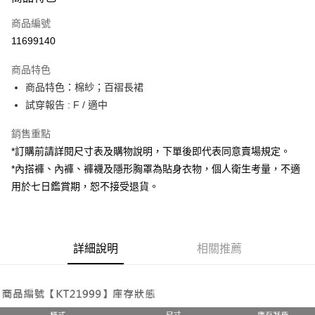
信用卡一次付款
商品編號
超商取貨付款
11699140
LINE Pay
商品特色
Apple Pay
商品特色：棉紗；百褶長裙
試穿報告 : F / 適中
街口支付
銷售重點
Google Pay
*訂購前請詳閱尺寸表及購物說明，下單後即代表同意賣場規定。
大哥付你分期
*內搭褲、內褲、褲襪及隱形胸罩為貼身衣物，個人衛生考量，不適
相關說明
用於七日鑑賞期，恕不接受退貨。
【大哥付你分期使用說明】
AFTEE先享後付
1.本服務由台灣大哥大提供，台灣大哥大用戶可立即使用無須另外申請。
2.付款方式選擇「大哥付你分期」，訂單成立後會自動跳轉到大哥付的交易
相關說明
流程，驗證手機門號後，選擇欲分期的期數、繳款截止日，確認付款後即完
【關於「AFTEE先享後付」】
成交易。
詳細說明
相關推薦
ATM付款
AFTEE先享後付是「在收到商品之後才付款」的支付方式。 讓您購物簡單
3.實際核准額度、可分期數及費用金額請依後續交易確認頁面所載為準。
便利好安心！
4.訂單成立30分鐘內，如未前往確認交易或遇審核未通過，訂單將自動取
１．簡單：不需註冊會員、不需綁卡、不需儲值。
運送方式
消。如遇「轉專審核」未通過狀況，表示未達大哥付你分期系統評分，恕無
２．便利：只要手機號碼，簡訊認證，即可結帳。
法說明評估內容。
３．安心：先確認商品／服務後，再付款。
全家取貨付款
【繳款方式說明】