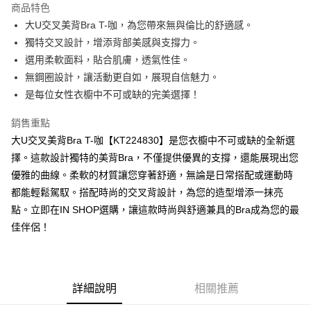
商品特色
Apple Pay
大U交叉美背Bra T-咖，為您帶來無與倫比的舒適感。
獨特交叉設計，增添背部美感與支撐力。
街口支付
選用柔軟面料，貼合肌膚，透氣性佳。
Google Pay
無鋼圈設計，讓活動更自如，展現自信魅力。
是每位女性衣櫥中不可或缺的完美選擇！
大哥付你分期
相關說明
銷售重點
【大哥付你分期使用說明】
大U交叉美背Bra T-咖【KT224830】是您衣櫥中不可或缺的全新選
AFTEE先享後付
1.本服務由台灣大哥大提供，台灣大哥大用戶可立即使用無須另外申請。
2.付款方式選擇「大哥付你分期」，訂單成立後會自動跳轉到大哥付的交易
擇。這款設計獨特的美背Bra，不僅提供優異的支撐，還能展現出您
相關說明
流程，驗證手機門號後，選擇欲分期的期數、繳款截止日，確認付款後即完
優雅的曲線。柔軟的材質讓您穿著舒適，無論是日常搭配或運動時
【關於「AFTEE先享後付」】
成交易。
ATM付款
AFTEE先享後付是「在收到商品之後才付款」的支付方式。 讓您購物簡單
都能輕鬆駕馭。搭配時尚的交叉背設計，為您的造型增添一抹亮
3.實際核准額度、可分期數及費用金額請依後續交易確認頁面所載為準。
便利好安心！
4.訂單成立30分鐘內，如未前往確認交易或遇審核未通過，訂單將自動取
點。立即在IN SHOP選購，讓這款時尚與舒適兼具的Bra成為您的最
１．簡單：不需註冊會員、不需綁卡、不需儲值。
運送方式
消。如遇「轉專審核」未通過狀況，表示未達大哥付你分期系統評分，恕無
２．便利：只要手機號碼，簡訊認證，即可結帳。
佳伴侶！
法說明評估內容。
３．安心：先確認商品／服務後，再付款。
全家取貨付款
【繳款方式說明】
1.分期款項不併入電信帳單，「大哥付你分期」於每月結算日後寄送繳費提
每筆NT$60，滿NT$1,800(含以上)免運費
【「AFTEE先享後付」結帳流程】
醒簡訊。
１．於結帳方式選擇「AFTEE先享後付」後，將跳轉至「AFTEE先享後付」
2.透過簡訊連結打開帳單後，可選擇「超商條碼／台灣大直營門市／銀行轉
付款後全家取貨
結帳頁面，進行簡訊認證並確認金額後，即可完成結帳。
詳細說明
相關推薦
帳／街口支付／iPASS MONEY」等通路繳費。
２．訂單成立數日內，您將收到繳費通知簡訊。
每筆NT$60，滿NT$1,600(含以上)免運費