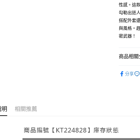
AFTEE先
性感。這
1.本服務
2.付款方
相關說明
勾勒出迷
流程，驗
【關於「A
搭配外套
ATM付款
完成交易
AFTEE
3.實際核
與風格。趕
便利好安
4.訂單成
１．簡單
密武器！
消。如遇
２．便利
運送方式
無法說明
３．安心
【繳款方
全家取貨
1.分期款
商品相關分
【「AFT
醒簡訊。
每筆NT$6
１．於結帳
2.透過簡
付」結帳
➤𝙉𝙀𝙒 𝘼𝙍
帳／街口支
付款後全
２．訂單
分享
人氣商品
３．收到繳
每筆NT$6
【注意事
／ATM／
【上衣】
1.本服務
※ 請注意
已關閉，
用戶於交
絡購買商品
款買賣價
先享後付
每筆NT$10
2.基於同
※ 交易是
說明
相關推薦
資料（包
是否繳費成
已關閉，請
用，由本
付客戶支
每筆NT$10
3.完整用
【注意事
7-11取貨
１．透過由