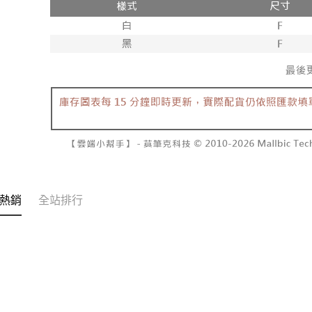
交易，需
每筆NT$6
求債權轉
２．關於
付款後7-1
https://aft
每筆NT$6
３．未成
「AFTE
宅配
任。
４．使用「
每筆NT$1
即時審查
結果請求
國家/地區
５．嚴禁
形，恩沛
動。
熱銷
全站排行