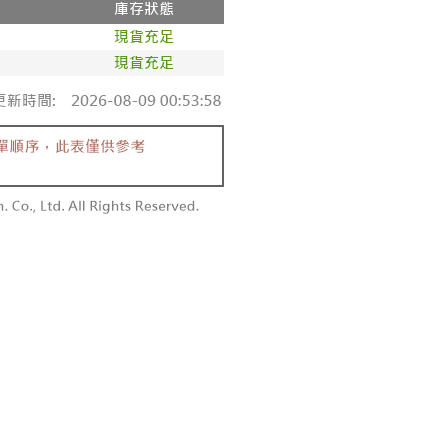
依本服務之必要範圍內提供個人資料，並將交易相關給付款項請
0，滿NT$1,800(含以上)免運費
讓予恩沛科技股份有限公司。
個人資料處理事宜，請瀏覽以下網址：
1取貨
ee.tw/terms/#terms3
0，滿NT$1,600(含以上)免運費
年的使用者請事先徵得法定代理人或監護人之同意方可使用
E先享後付」，若未經同意申辦者引起之損失，本公司不負相關責
AFTEE先享後付」時，將依據個別帳號之用戶狀況，依本公司
00，滿NT$2,500(含以上)免運費
核予不同之上限額度；若仍有額度不足之情形，本公司將視審查
用戶進行身份認證。
配送
查看運費
一人註冊多個帳號或使用他人資訊註冊。若發現惡意使用之情
科技股份有限公司將有權停止該用戶之使用額度並採取法律行