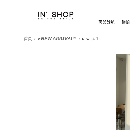
商品分類
暢銷排
首頁
➤𝙉𝙀𝙒 𝘼𝙍𝙍𝙄𝙑𝘼𝙇²⁶
ɴᴇᴡ ₍ 4.1 ₎