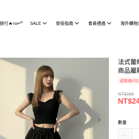
行🔥ᴛᴏᴘ⁵⁰
SALE
穿搭指南
會員禮遇
海外購物
法式蕾絲
商品屬
超取滿NT$
NT$388
NT$2
數量