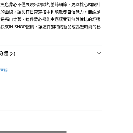
享後付
款黑色背心不僅展現出精緻的蕾絲細節，更以桃心領設計
由台灣大哥大提供，台灣大哥大用戶可立即使用無須另外申請。
式選擇「大哥付你分期」，訂單成立後會自動跳轉到大哥付的交易
人的曲線，讓您在日常穿搭中也能散發自信魅力。無論是
證手機門號後，選擇欲分期的期數、繳款截止日，確認付款後即
FTEE先享後付」】
還是獨自穿著，這件背心都能令您感受到無與倫比的舒適
。
先享後付是「在收到商品之後才付款」的支付方式。 讓您購物簡單
准額度、可分期數及費用金額請依後續交易確認頁面所載為準。
快來IN SHOP搶購，讓這件獨特的新品成為您時尚的秘
心！
立30分鐘內，如未前往確認交易或遇審核未通過，訂單將自動取
：不需註冊會員、不需綁卡、不需儲值。
「轉專審核」未通過狀況，表示未達大哥付你分期系統評分，恕
：只要手機號碼，簡訊認證，即可結帳。
評估內容。
：先確認商品／服務後，再付款。
式說明】
付款
項不併入電信帳單，「大哥付你分期」於每月結算日後寄送繳費提
類 (3)
EE先享後付」結帳流程】
0，滿NT$1,800(含以上)免運費
方式選擇「AFTEE先享後付」後，將跳轉至「AFTEE先享後
訊連結打開帳單後，可選擇「超商條碼／台灣大直營門市／銀行轉
頁面，進行簡訊認證並確認金額後，即可完成結帳。
𝙍𝙄𝙑𝘼𝙇²⁶
ɴᴇᴡ ₍ 4.1 ₎
付／iPASS MONEY」等通路繳費。
家取貨
成立數日內，您將收到繳費通知簡訊。
客服
推薦
費通知簡訊後14天內，點擊此簡訊中的連結，可透過四大超商
0，滿NT$1,600(含以上)免運費
項】
網路銀行／等多元方式進行付款，方視為交易完成。
係由「台灣大哥大股份有限公司」（以下簡稱本公司）所提供，讓
◖Bra Top ◗
：結帳手續完成當下不需立刻繳費，但若您需要取消訂單，請聯
請勿下單
易時，得透過本服務購買商品或服務，並由商店將買賣／分期付
的店家。未經商家同意取消之訂單仍視為有效，需透過AFTEE
金債權讓與本公司後，依約使用本公司帳單繳交帳款。
繳納相關費用。
,000
意付款使用「大哥付你分期」之契約關係目的，商店將以您的個人
否成功請以「AFTEE先享後付 」之結帳頁面顯示為準，若有關於
含姓名、電話或地址）提供予台灣大哥大進項蒐集、處理及利
功／繳費後需取消欲退款等相關疑問，請聯繫「AFTEE先享後
勿下單(付取)
公司與您本人進行分期帳單所需資料之確認、核對及更正。
援中心」
https://netprotections.freshdesk.com/support/home
,000
戶服務條款，請詳閱以下連結：
https://oppay.tw/userRule
項】
付款
恩沛科技股份有限公司提供之「AFTEE先享後付」服務完成之