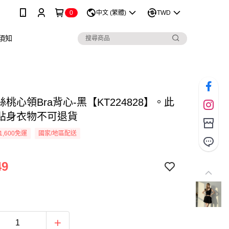
0
中文 (繁體)
TWD
須知
桃心領Bra背心-黑【KT224828】。此
貼身衣物不可退貨
1,600免運
國家/地區配送
49