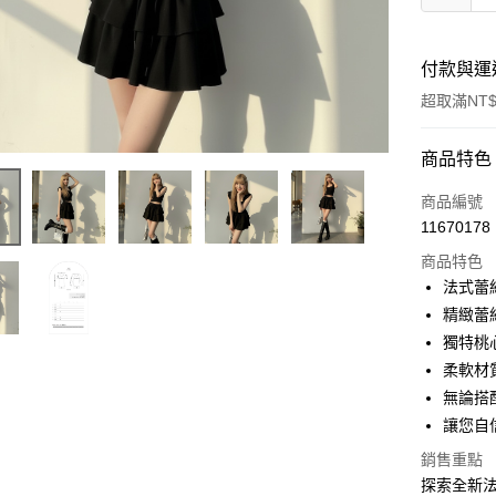
付款與運
超取滿NT$
付款方式
商品特色
信用卡一
商品編號
11670178
超商取貨
商品特色
LINE Pay
法式蕾
精緻蕾
Apple Pay
獨特桃
街口支付
柔軟材
無論搭
Google Pa
讓您自
大哥付你
銷售重點
相關說明
探索全新法
【大哥付