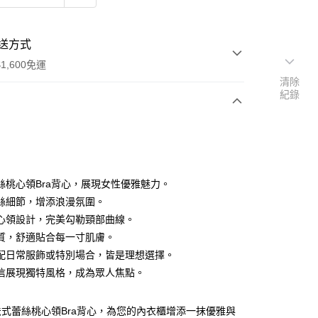
送方式
1,600免運
清除
紀錄
次付款
付款
絲桃心領Bra背心，展現女性優雅魅力。
絲細節，增添浪漫氛圍。
心領設計，完美勾勒頸部曲線。
質，舒適貼合每一寸肌膚。
配日常服飾或特別場合，皆是理想選擇。
y
信展現獨特風格，成為眾人焦點。
分期
式蕾絲桃心領Bra背心，為您的內衣櫃增添一抹優雅與
你分期使用說明】