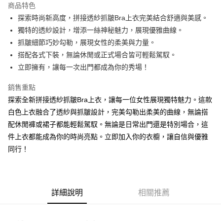
商品特色
Apple Pay
探索時尚新高度，拼接透紗抓皺Bra上衣完美結合舒適與美感。
獨特的透紗設計，增添一絲神秘魅力，展現優雅曲線。
街口支付
抓皺細節巧妙勾勒，展現女性的柔美與力量。
Google Pay
搭配各式下裝，無論休閒或正式場合皆可輕鬆駕馭。
立即擁有，讓每一次出門都成為你的秀場！
大哥付你分期
相關說明
銷售重點
【大哥付你分期使用說明】
探索全新拼接透紗抓皺Bra上衣，讓每一位女性展現獨特魅力。這款
AFTEE先享後付
1.本服務由台灣大哥大提供，台灣大哥大用戶可立即使用無須另外申請。
2.付款方式選擇「大哥付你分期」，訂單成立後會自動跳轉到大哥付的交易
白色上衣融合了透紗與抓皺設計，完美勾勒出柔美的曲線，無論搭
相關說明
流程，驗證手機門號後，選擇欲分期的期數、繳款截止日，確認付款後即完
配休閒褲或裙子都能輕鬆駕馭。無論是日常出門還是特別場合，這
【關於「AFTEE先享後付」】
成交易。
ATM付款
AFTEE先享後付是「在收到商品之後才付款」的支付方式。 讓您購物簡單
件上衣都能成為你的時尚亮點。立即加入你的衣櫥，讓自信與優雅
3.實際核准額度、可分期數及費用金額請依後續交易確認頁面所載為準。
便利好安心！
4.訂單成立30分鐘內，如未前往確認交易或遇審核未通過，訂單將自動取
同行！
１．簡單：不需註冊會員、不需綁卡、不需儲值。
運送方式
消。如遇「轉專審核」未通過狀況，表示未達大哥付你分期系統評分，恕無
２．便利：只要手機號碼，簡訊認證，即可結帳。
法說明評估內容。
３．安心：先確認商品／服務後，再付款。
全家取貨付款
【繳款方式說明】
1.分期款項不併入電信帳單，「大哥付你分期」於每月結算日後寄送繳費提
每筆NT$60，滿NT$1,800(含以上)免運費
【「AFTEE先享後付」結帳流程】
醒簡訊。
詳細說明
相關推薦
１．於結帳方式選擇「AFTEE先享後付」後，將跳轉至「AFTEE先享後付」
2.透過簡訊連結打開帳單後，可選擇「超商條碼／台灣大直營門市／銀行轉
付款後全家取貨
結帳頁面，進行簡訊認證並確認金額後，即可完成結帳。
帳／街口支付／iPASS MONEY」等通路繳費。
２．訂單成立數日內，您將收到繳費通知簡訊。
每筆NT$60，滿NT$1,600(含以上)免運費