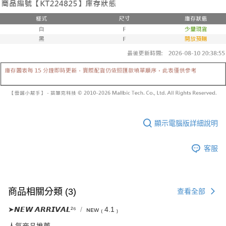
３．收到繳費通知簡訊後14天內，點擊此簡訊中的連結，可透過四大超商／
【注意事項】
ATM／網路銀行／等多元方式進行付款，方視為交易完成。
已關閉，請勿下單
1.本服務係由「台灣大哥大股份有限公司」（以下簡稱本公司）所提供，讓
※ 請注意：結帳手續完成當下不需立刻繳費，但若您需要取消訂單，請聯絡
用戶於交易時，得透過本服務購買商品或服務，並由商店將買賣／分期付款
每筆NT$10,000
購買商品的店家。未經商家同意取消之訂單仍視為有效，需透過AFTEE先享
買賣價金債權讓與本公司後，依約使用本公司帳單繳交帳款。
後付繳納相關費用。
2.基於同意付款使用「大哥付你分期」之契約關係目的，商店將以您的個人
已關閉，請勿下單(付取)
※ 交易是否成功請以「AFTEE先享後付 」之結帳頁面顯示為準，若有關於
資料（包含姓名、電話或地址）提供予台灣大哥大進項蒐集、處理及利用，
是否繳費成功／繳費後需取消欲退款等相關疑問，請聯繫「AFTEE先享後付
每筆NT$10,000
由本公司與您本人進行分期帳單所需資料之確認、核對及更正。
客戶支援中心」
https://netprotections.freshdesk.com/support/home
3.完整用戶服務條款，請詳閱以下連結：
https://oppay.tw/userRule
7-11取貨付款
【注意事項】
１．透過由恩沛科技股份有限公司提供之「AFTEE先享後付」服務完成之交
每筆NT$60，滿NT$1,800(含以上)免運費
易，需依本服務之必要範圍內提供個人資料，並將交易相關給付款項請求債
權轉讓予恩沛科技股份有限公司。
付款後7-11取貨
２．關於個人資料處理事宜，請瀏覽以下網址：
顯示電腦版詳細說明
每筆NT$60，滿NT$1,600(含以上)免運費
https://aftee.tw/terms/#terms3
３．未成年的使用者請事先徵得法定代理人或監護人之同意方可使用
宅配
「AFTEE先享後付」，若未經同意申辦者引起之損失，本公司不負相關責
客服
任。
每筆NT$100，滿NT$2,500(含以上)免運費
４．使用「AFTEE先享後付」時，將依據個別帳號之用戶狀況，依本公司即
時審查核予不同之上限額度；若仍有額度不足之情形，本公司將視審查結果
國家/地區配送
查看運費
請求用戶進行身份認證。
商品相關分類 (3)
查看全部
５．嚴禁一人註冊多個帳號或使用他人資訊註冊。若發現惡意使用之情形，
恩沛科技股份有限公司將有權停止該用戶之使用額度並採取法律行動。
➤𝙉𝙀𝙒 𝘼𝙍𝙍𝙄𝙑𝘼𝙇²⁶
ɴᴇᴡ ₍ 4.1 ₎