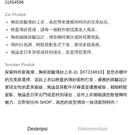
11654596
LINE Pay
Ciri Produk
Apple Pay
胸前抓皺薄紗上衣，為您帶來優雅與時尚的完美結合。
輕盈薄紗質感，讓每一個動作都流露迷人風采。
JKOPAY
胸前細緻抓皺設計，增添獨特層次感與視覺焦點。
Google Pay
簡約白色調，輕鬆搭配各式下裝，展現多樣風格。
無論是日常穿搭或特別場合，皆是理想選擇。
OP Pay Later
Deskripsi
Sorotan Produk
[Terma Penggunaan untuk OP Pay Later]
AFTEE
探索時尚新風潮，胸前抓皺薄紗上衣-白【KT224810】是您衣櫃中
Perkhidmatan ini disediakan oleh Taiwan Mobile dan tersedia untuk
Deskripsi
的完美新選擇。這款上衣以輕盈的薄紗面料打造，優雅的抓皺設計
pengguna Taiwan Mobile tanpa memerlukan permohonan tambahan.
Pertama, Mengenai Perkhidmatan AFTEE Beli Sekarang Bayar Kemudian
展現女性的柔美曲線，無論是搭配牛仔褲還是優雅裙裝，都能輕鬆
Pemindahan ATM
1. Dengan memilih AFTEE sebagai kaedah pembayaran, mesej
Jika anda memilih OP Pay Later sebagai kaedah pembayaran, sistem
駕馭。無論是日常出門或是特別場合，這件上衣都能讓您散發獨特
pengesahan AFTEE akan muncul.
akan mengarahkan anda secara automatik ke proses transaksi OP Pay
魅力。立即前往IN SHOP，為您的造型增添一抹清新與時尚！
2. Anda boleh meneruskan pembayaran selepas pengesahan SMS.
Pilihan Penghantaran
Later selepas pesanan dibuat. Anda perlu mengesahkan nombor telefon
3. Tiada bayaran diperlukan apabila pesanan disahkan. Produk akan
mudah alih anda, memilih bilangan ansuran, dan menetapkan tarikh
dihantar ke alamat yang ditetapkan.
全家取貨付款
akhir pembayaran. Transaksi akan dianggap selesai setelah pembayaran
4. Setelah pesanan disahkan, anda akan menerima SMS pembayaran
disahkan.
NT$60/pesanan | Penghantaran percuma untuk pesanan
manakala ahli aplikasi akan menerima pemberitahuan tolak aplikasi
Deskripsi
Rekomendasi
NT$1,800 atau lebih
AFTEE.
Had kredit yang diluluskan, tempoh ansuran yang tersedia, dan yuran
5. Tiada bayaran diperlukan apabila anda menerima produk. Sila buat