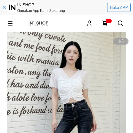
IN SHOP
Buka APP
Gunakan App Kami Sekarang
0
1
/
5