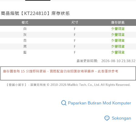
yang dikenakan adalah tertakluk kepada maklumat yang dinyatakan
pembayaran di empat kedai serbaneka utama, ATM atau perbankan
付款後全家取貨
pada halaman pengesahan transaksi seterusnya.
dalam talian dengan SMS pembayaran atau pemberitahuan tolak aplikasi
NT$60/pesanan | Penghantaran percuma untuk pesanan
AFTEE.
Jika transaksi tidak disahkan dalam masa 30 minit selepas pesanan
NT$1,600 atau lebih
dibuat, atau jika permohonan gagal dalam proses semakan, pesanan
Sila ambil perhatian bahawa tempoh pembayaran adalah 14 hari. Walau
akan dibatalkan secara automatik. Jika permohonan gagal pada
已關閉，請勿下單
bagaimanapun, bagi mereka yang telah memuat turun Aplikasi AFTEE
peringkat "semakan manual", ini bermakna kriteria pemarkahan sistem
dan mendaftar sebagai ahli AFTEE boleh menikmati tempoh pembayaran
NT$10,000/pesanan
tidak dipenuhi; butiran penilaian khusus tidak akan didedahkan.
sehingga 45 hari.
已關閉，請勿下單(付取)
[Arahan Pembayaran]
Tempoh pembayaran dikira dari masa kedai meminta pembayaran anda,
ditambah dengan bilangan hari yang boleh dilanjutkan oleh AFTEE. Anda
NT$10,000/pesanan
Pembayaran ansuran melalui OP Pay Later akan dibilkan secara
boleh melanjutkan tempoh pembayaran anda sebelum anda menerima
berasingan dan tidak termasuk dalam bil telekom anda. SMS peringatan
pesanan. Walau bagaimanapun, tiada jaminan bahawa anda boleh
7-11取貨付款
pembayaran akan dihantar selepas kitaran bil bulanan.
menerima pesanan anda semasa tempoh pembayaran (cth.: produk
NT$60/pesanan | Penghantaran percuma untuk pesanan
prapesanan atau produk yang mungkin mengambil masa yang lebih
Selepas mengakses bil melalui pautan dalam SMS, anda boleh
NT$1,800 atau lebih
lama untuk dihantar). Oleh itu, anda dikehendaki membuat pembayaran
menyelesaikan pembayaran anda melalui salah satu saluran berikut: kod
kepada AFTEE dalam tempoh sama ada anda menerima pesanan.
bar kedai serbaneka, kedai runcit Taiwan Mobile, pemindahan bank,
付款後7-11取貨
JKOPay, atau iPASS MONEY.
Paparkan Butiran Mod Komputer
Kedua, Sekatan Pembayaran
NT$60/pesanan | Penghantaran percuma untuk pesanan
1. Jumlah yang diperakui untuk pengguna kali pertama boleh sehingga
[Nota Penting]
NT$1,600 atau lebih
NT$10,000. Amaun diperakui sebenar yang diluluskan akan berdasarkan
Sokongan
keputusan pensijilan dan semakan oleh AFTEE.
Perkhidmatan ini disediakan oleh Taiwan Mobile Co., Ltd. (“Syarikat”),
宅配
2. Amaun perbelanjaan minimum mestilah lebih besar daripada NT$20.
yang membolehkan pelanggan membeli barangan atau perkhidmatan
3. Pada masa ini hanya tersedia untuk ahli Taiwan.
NT$100/pesanan | Penghantaran percuma untuk pesanan
melalui perkhidmatan ini pada masa transaksi. Hasil daripada pembelian