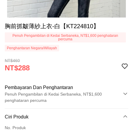
胸前抓皺薄紗上衣-白【KT224810】
Penuh Pengambilan di Kedai Serbaneka, NT$1,600 penghataran
percuma
Penghantaran Negara/Wilayah
NT$460
NT$288
Pembayaran Dan Penghantaran
Penuh Pengambilan di Kedai Serbaneka, NT$1,600
penghataran percuma
Kaedah Pembayaran
Ciri Produk
Kad Kredit (Bayaran Penuh)
No. Produk
Pengambilan di Kedai Serbaneka