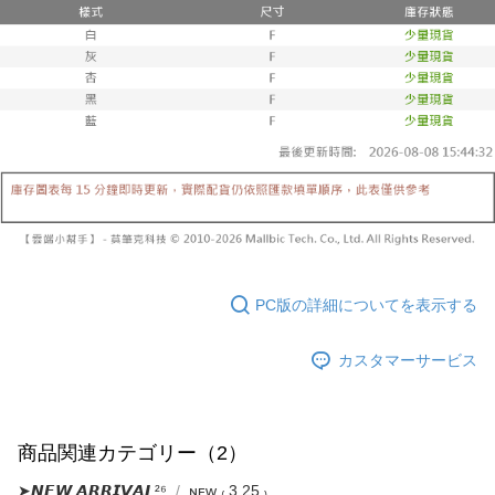
締め日後に支払いリマインダーのSMSを送信します。
リをダウンロードして AFTEE 会員になるとお支払い期限を最長 45 日以内
2. SMSのリンクを通じて請求書を開いた後、「コンビニバーコード／台湾
配送毎にNT$10,000
まで延長できます。
大直営店舗／銀行振込／街口支払い／iPASS MONEY」などのチャネルで
支払いを選択できます。
已關閉，請勿下單(付取)
お支払期限は、ショップが請求した期日と、AFTEEで延長できる日数をも
とに計算されます。AFTEEで注文すると、商品を受け取るまで支払い期限
配送毎にNT$10,000
【注意事項】
を延長できますが、商品を期限内に受け取れない場合があります（例：予
1. 本サービスは「台湾大哥大株式会社」（以下「当社」といいます）によ
約商品や商品到着日が比較的遅い商品）。そのため、商品到着の有無に関
7-11取貨付款
って提供され、ユーザーが取引時に本サービスを通じて商品やサービスを
わらず、AFTEEで指定された期限内にお支払いください。
購入できるようにし、店舗が売買／分割払い売買の債権を当社に譲渡した
配送毎にNT$60、NT$1,800以上で送料無料
後、契約に基づいて当社の請求書で帳款を支払うことになります。
二、支払い限度額
2. 「OP Pay Later」を利用する契約関係の目的から、店舗はあなたの個人
付款後7-11取貨
1.初回 AFTEEを ご利用の際に、認証結果及び当社の審査の結果に基づ
情報（名前、電話または住所を含む）を台湾大哥大に提供し、収集、処理
き、限度額が設定されます。
配送毎にNT$60、NT$1,600以上で送料無料
および利用するために、当社があなた本人と分割請求書に必要な情報の確
2.決済金額は最低NT$20です。
認、照合および修正を行います。
3.現在、台湾の会員のみご利用いただけます。
宅配
3. 完全なユーザーサービス規約については、以下のリンクを参照してくだ
さい：
https://oppay.tw/userRule
PC版の詳細についてを表示する
三、利用規約「AFTEE代金後払い」（以下当サービスという）はネットプ
配送毎にNT$100、NT$2,500以上で送料無料
ロテクションズ（以下 AFTEE という）が提供し、AFTEEが代金を徴収し
ます。当サービスご利用の際に提供しなければならない個人情報（注文者
國家/地區配送
送料を確認
カスタマーサービス
の氏名、電話番号、受取人の氏名、電話番号、受取人住所を含むがこれに
限らない）は、AFTEEに渡され当サービスで必要な範囲内で利用されま
す。AFTEEの個人情報の収集、処理、利用について、詳細はAFTEE公式ホ
ームページの『個人情報の収集、処理及び利用に関する声明』をご参照く
ださい（
https://aftee.tw/privacypolicy/
）。
商品関連カテゴリー（2）
AFTEEの初回ご利用の際に、審査を通過すれば、最高額がNT$10,000にな
➤𝙉𝙀𝙒 𝘼𝙍𝙍𝙄𝙑𝘼𝙇²⁶
ɴᴇᴡ ₍ 3.25 ₎