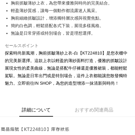
Apple Pay
胸前抓皺薄紗上衣，為您帶來優雅與時尚的完美結合。
輕盈薄紗質感，讓每一個動作都流露迷人風采。
JKOPAY
胸前細緻抓皺設計，增添獨特層次感與視覺焦點。
Google Pay
簡約白色調，輕鬆搭配各式下裝，展現多樣風格。
無論是日常穿搭或特別場合，皆是理想選擇。
OP Pay Later
説明
セールスポイント
【OP Pay Later 使用説明】
AFTEE代金後払い
探索時尚新風潮，胸前抓皺薄紗上衣-白【KT224810】是您衣櫃中
1. 本サービスは台湾大哥大によって提供され、台湾大哥大のユーザーは追
加の申請なしで即時に利用可能です。
説明
的完美新選擇。這款上衣以輕盈的薄紗面料打造，優雅的抓皺設計
2. 支払い方法で「OP Pay Later」を選択すると、注文が成立した後に自動
一、 AFTEE代金後払いについて
展現女性的柔美曲線，無論是搭配牛仔褲還是優雅裙裝，都能輕鬆
的に OP Pay Later の取引プロセスに移行し、携帯番号を確認後、分割払
ATM払い
1.お支払い方法でAFTEE代金後払いを選択すると、携帯電話認証ウィンド
駕馭。無論是日常出門或是特別場合，這件上衣都能讓您散發獨特
いの回数や支払い期限を選択し、支払いを確認すると取引が完了します。
ウが表示されます。
3. 実際の承認額、分割回数および費用については、後続の取引確認ページ
魅力。立即前往IN SHOP，為您的造型增添一抹清新與時尚！
2.SMSで認証してお支払い手続を進めてください。
配送方法
を基準とします。
3.注文するときのお支払いは不要です。商品はご指定の住所に配送されま
4. 注文成立後30分以内に確認取引を行わない場合や審査が通過しない場
す。
全家取貨付款
合、注文は自動的にキャンセルされます。「転専審査」に未通過の状況が
4.ご注文が完了すると、携帯に支払い通知のSMSが届きます。アプリ会員
発生した場合は、システムの評価基準に達していないことを意味し、評価
配送毎にNT$60、NT$1,800以上で送料無料
の場合は、AFTEE アプリプッシュ通知が届きます。
内容についての説明はいたしかねます。
詳細について
おすすめ関連商品
5.商品受け取り時のお支払いは不要です。商品を確かめてから、SMSまた
付款後全家取貨
はアプリの通知に従って、4大コンビニ、またはATM/オンラインバンキン
グでお支払いください。
配送毎にNT$60、NT$1,600以上で送料無料
【支払い方法の説明】
1. 分割払いの金額は電信請求書に統合されず、「OP Pay Later」は毎月の
代金納付期限は最短で 14 日以内ですので、ご注意ください。AFTEE アプ
已關閉，請勿下單