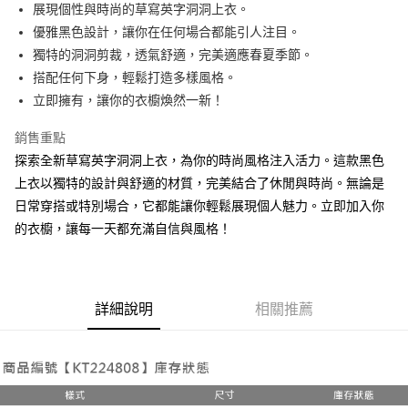
Apple Pay
展現個性與時尚的草寫英字洞洞上衣。
優雅黑色設計，讓你在任何場合都能引人注目。
街口支付
獨特的洞洞剪裁，透氣舒適，完美適應春夏季節。
Google Pay
搭配任何下身，輕鬆打造多樣風格。
立即擁有，讓你的衣櫥煥然一新！
大哥付你分期
相關說明
銷售重點
【大哥付你分期使用說明】
探索全新草寫英字洞洞上衣，為你的時尚風格注入活力。這款黑色
AFTEE先享後付
1.本服務由台灣大哥大提供，台灣大哥大用戶可立即使用無須另外申請。
2.付款方式選擇「大哥付你分期」，訂單成立後會自動跳轉到大哥付的交易
上衣以獨特的設計與舒適的材質，完美結合了休閒與時尚。無論是
相關說明
流程，驗證手機門號後，選擇欲分期的期數、繳款截止日，確認付款後即完
日常穿搭或特別場合，它都能讓你輕鬆展現個人魅力。立即加入你
【關於「AFTEE先享後付」】
成交易。
ATM付款
AFTEE先享後付是「在收到商品之後才付款」的支付方式。 讓您購物簡單
的衣櫥，讓每一天都充滿自信與風格！
3.實際核准額度、可分期數及費用金額請依後續交易確認頁面所載為準。
便利好安心！
4.訂單成立30分鐘內，如未前往確認交易或遇審核未通過，訂單將自動取
１．簡單：不需註冊會員、不需綁卡、不需儲值。
運送方式
消。如遇「轉專審核」未通過狀況，表示未達大哥付你分期系統評分，恕無
２．便利：只要手機號碼，簡訊認證，即可結帳。
法說明評估內容。
３．安心：先確認商品／服務後，再付款。
全家取貨付款
【繳款方式說明】
詳細說明
相關推薦
1.分期款項不併入電信帳單，「大哥付你分期」於每月結算日後寄送繳費提
每筆NT$60，滿NT$1,800(含以上)免運費
【「AFTEE先享後付」結帳流程】
醒簡訊。
１．於結帳方式選擇「AFTEE先享後付」後，將跳轉至「AFTEE先享後付」
2.透過簡訊連結打開帳單後，可選擇「超商條碼／台灣大直營門市／銀行轉
付款後全家取貨
結帳頁面，進行簡訊認證並確認金額後，即可完成結帳。
帳／街口支付／iPASS MONEY」等通路繳費。
２．訂單成立數日內，您將收到繳費通知簡訊。
每筆NT$60，滿NT$1,600(含以上)免運費
３．收到繳費通知簡訊後14天內，點擊此簡訊中的連結，可透過四大超商／
【注意事項】
ATM／網路銀行／等多元方式進行付款，方視為交易完成。