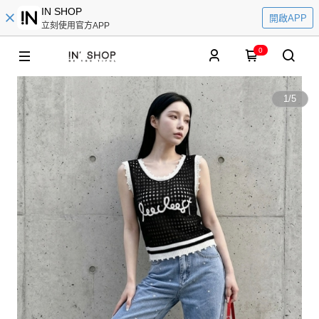
IN SHOP
開啟APP
立刻使用官方APP
0
1
/
5