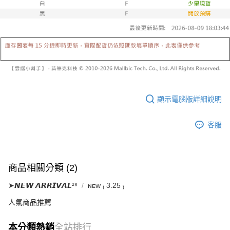
已關閉，請勿下單
1.本服務係由「台灣大哥大股份有限公司」（以下簡稱本公司）所提供，讓
※ 請注意：結帳手續完成當下不需立刻繳費，但若您需要取消訂單，請聯絡
用戶於交易時，得透過本服務購買商品或服務，並由商店將買賣／分期付款
每筆NT$10,000
購買商品的店家。未經商家同意取消之訂單仍視為有效，需透過AFTEE先享
買賣價金債權讓與本公司後，依約使用本公司帳單繳交帳款。
後付繳納相關費用。
2.基於同意付款使用「大哥付你分期」之契約關係目的，商店將以您的個人
已關閉，請勿下單(付取)
※ 交易是否成功請以「AFTEE先享後付 」之結帳頁面顯示為準，若有關於
資料（包含姓名、電話或地址）提供予台灣大哥大進項蒐集、處理及利用，
是否繳費成功／繳費後需取消欲退款等相關疑問，請聯繫「AFTEE先享後付
每筆NT$10,000
由本公司與您本人進行分期帳單所需資料之確認、核對及更正。
客戶支援中心」
https://netprotections.freshdesk.com/support/home
3.完整用戶服務條款，請詳閱以下連結：
https://oppay.tw/userRule
7-11取貨付款
【注意事項】
１．透過由恩沛科技股份有限公司提供之「AFTEE先享後付」服務完成之交
每筆NT$60，滿NT$1,800(含以上)免運費
易，需依本服務之必要範圍內提供個人資料，並將交易相關給付款項請求債
權轉讓予恩沛科技股份有限公司。
顯示電腦版詳細說明
付款後7-11取貨
２．關於個人資料處理事宜，請瀏覽以下網址：
每筆NT$60，滿NT$1,600(含以上)免運費
https://aftee.tw/terms/#terms3
客服
３．未成年的使用者請事先徵得法定代理人或監護人之同意方可使用
宅配
「AFTEE先享後付」，若未經同意申辦者引起之損失，本公司不負相關責
任。
每筆NT$100，滿NT$2,500(含以上)免運費
４．使用「AFTEE先享後付」時，將依據個別帳號之用戶狀況，依本公司即
時審查核予不同之上限額度；若仍有額度不足之情形，本公司將視審查結果
國家/地區配送
查看運費
商品相關分類 (2)
請求用戶進行身份認證。
５．嚴禁一人註冊多個帳號或使用他人資訊註冊。若發現惡意使用之情形，
➤𝙉𝙀𝙒 𝘼𝙍𝙍𝙄𝙑𝘼𝙇²⁶
ɴᴇᴡ ₍ 3.25 ₎
恩沛科技股份有限公司將有權停止該用戶之使用額度並採取法律行動。
人氣商品推薦
本分類熱銷
全站排行