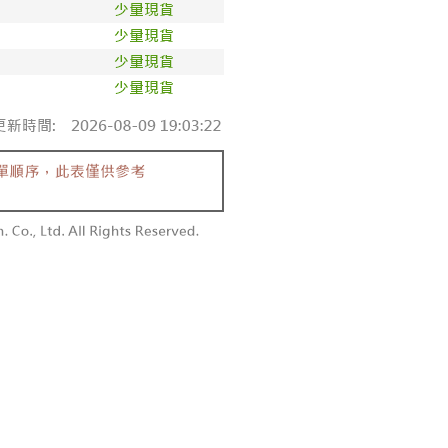
個人資料處理事宜，請瀏覽以下網址：
1取貨
ee.tw/terms/#terms3
0，滿NT$1,600(含以上)免運費
年的使用者請事先徵得法定代理人或監護人之同意方可使用
E先享後付」，若未經同意申辦者引起之損失，本公司不負相關責
AFTEE先享後付」時，將依據個別帳號之用戶狀況，依本公司
00，滿NT$2,500(含以上)免運費
核予不同之上限額度；若仍有額度不足之情形，本公司將視審查
用戶進行身份認證。
配送
查看運費
一人註冊多個帳號或使用他人資訊註冊。若發現惡意使用之情
科技股份有限公司將有權停止該用戶之使用額度並採取法律行