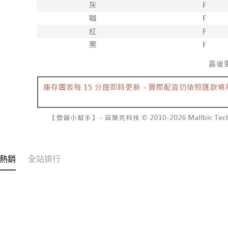
２．關於
付款後7-1
https://aft
每筆NT$6
３．未成
「AFTE
宅配
任。
４．使用「
每筆NT$1
即時審查
結果請求
國家/地區
５．嚴禁
形，恩沛
動。
熱銷
全站排行