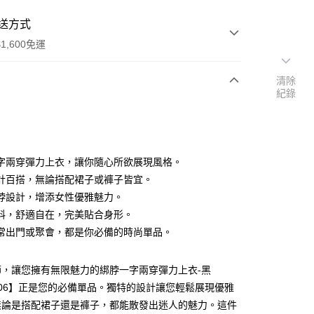
送方式
1,600免運
清除
紀錄
次付款
付款
字兩穿彈力上衣，讓你隨心所欲展現風格。
計百搭，無論搭配裙子或褲子皆宜。
脖設計，增添女性優雅魅力。
料，舒適自在，完美貼合身形。
常出門或聚會，都是你必備的時尚單品。
y
分期
節，讓您擁有無限魅力的綁脖一字兩穿彈力上衣-黑
4806】正是您的必備單品。獨特的設計讓您輕鬆展現優雅
你分期使用說明】
享後付
無論是搭配裙子還是褲子，都能散發出迷人的魅力。這件
由台灣大哥大提供，台灣大哥大用戶可立即使用無須另外申請。