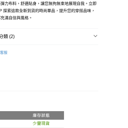
式選擇「大哥付你分期」，訂單成立後會自動跳轉到大哥付的交易
高彈力布料，舒適貼身，讓您無拘無束地展現自我。立即
證手機門號後，選擇欲分期的期數、繳款截止日，確認付款後即
FTEE先享後付」】
SHOP 探索這款全新到貨的時尚單品，提升您的穿搭品味，
。
先享後付是「在收到商品之後才付款」的支付方式。 讓您購物簡單
准額度、可分期數及費用金額請依後續交易確認頁面所載為準。
都充滿自信與風格。
心！
立30分鐘內，如未前往確認交易或遇審核未通過，訂單將自動取
：不需註冊會員、不需綁卡、不需儲值。
「轉專審核」未通過狀況，表示未達大哥付你分期系統評分，恕
：只要手機號碼，簡訊認證，即可結帳。
評估內容。
：先確認商品／服務後，再付款。
類 (2)
式說明】
付款
項不併入電信帳單，「大哥付你分期」於每月結算日後寄送繳費提
EE先享後付」結帳流程】
𝙍𝙄𝙑𝘼𝙇²⁶
ɴᴇᴡ ₍ 3.25 ₎
0，滿NT$1,800(含以上)免運費
方式選擇「AFTEE先享後付」後，將跳轉至「AFTEE先享後
客服
訊連結打開帳單後，可選擇「超商條碼／台灣大直營門市／銀行轉
頁面，進行簡訊認證並確認金額後，即可完成結帳。
推薦
付／iPASS MONEY」等通路繳費。
家取貨
成立數日內，您將收到繳費通知簡訊。
費通知簡訊後14天內，點擊此簡訊中的連結，可透過四大超商
0，滿NT$1,600(含以上)免運費
項】
網路銀行／等多元方式進行付款，方視為交易完成。
係由「台灣大哥大股份有限公司」（以下簡稱本公司）所提供，讓
：結帳手續完成當下不需立刻繳費，但若您需要取消訂單，請聯
請勿下單
易時，得透過本服務購買商品或服務，並由商店將買賣／分期付
的店家。未經商家同意取消之訂單仍視為有效，需透過AFTEE
金債權讓與本公司後，依約使用本公司帳單繳交帳款。
繳納相關費用。
,000
意付款使用「大哥付你分期」之契約關係目的，商店將以您的個人
否成功請以「AFTEE先享後付 」之結帳頁面顯示為準，若有關於
含姓名、電話或地址）提供予台灣大哥大進項蒐集、處理及利
功／繳費後需取消欲退款等相關疑問，請聯繫「AFTEE先享後
勿下單(付取)
公司與您本人進行分期帳單所需資料之確認、核對及更正。
援中心」
https://netprotections.freshdesk.com/support/home
,000
戶服務條款，請詳閱以下連結：
https://oppay.tw/userRule
項】
付款
恩沛科技股份有限公司提供之「AFTEE先享後付」服務完成之
依本服務之必要範圍內提供個人資料，並將交易相關給付款項請
0，滿NT$1,800(含以上)免運費
讓予恩沛科技股份有限公司。