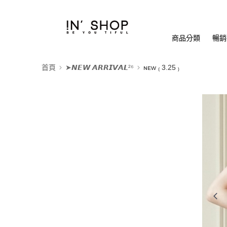
商品分類
暢銷排
首頁
➤𝙉𝙀𝙒 𝘼𝙍𝙍𝙄𝙑𝘼𝙇²⁶
ɴᴇᴡ ₍ 3.25 ₎