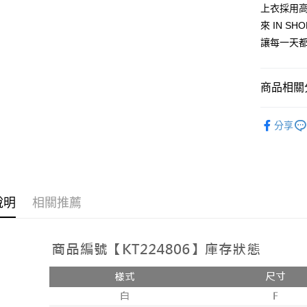
2.付款方
相關說明
上衣採用
流程，驗
【關於「A
來 IN 
ATM付款
完成交易
AFTEE
3.實際核
讓每一天
便利好安
4.訂單成
１．簡單
消。如遇
２．便利
運送方式
無法說明
３．安心
商品相關分
【繳款方
全家取貨
1.分期款
【「AFT
➤𝙉𝙀𝙒 𝘼𝙍
醒簡訊。
每筆NT$6
１．於結帳
分享
2.透過簡
付」結帳
人氣商品
帳／街口支
付款後全
２．訂單
３．收到繳
每筆NT$6
【注意事
／ATM／
1.本服務
※ 請注意
已關閉，
用戶於交
絡購買商品
款買賣價
說明
相關推薦
先享後付
每筆NT$10
2.基於同
※ 交易是
資料（包
是否繳費成
已關閉，請
用，由本
付客戶支
每筆NT$10
3.完整用
【注意事
7-11取貨
１．透過由
交易，需
每筆NT$6
求債權轉