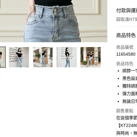
付款與運
超取滿NT$
付款方式
商品特色
信用卡一
商品編號
11654580
超商取貨
商品特色
LINE Pay
綁脖一
黑色設
Apple Pay
獨特綁
街口支付
彈力面
無論日
Google Pa
銷售重點
大哥付你
在這個季
相關說明
【KT22
【大哥付
AFTEE先
與時尚，
1.本服務