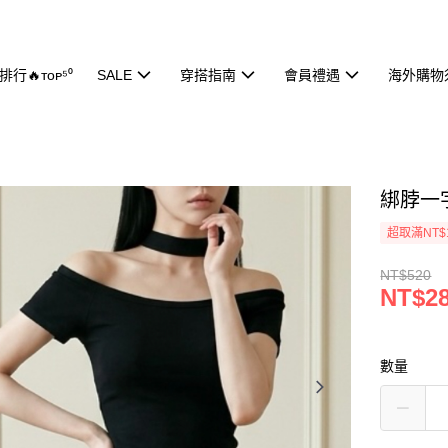
行🔥ᴛᴏᴘ⁵⁰
SALE
穿搭指南
會員禮遇
海外購物
綁脖一字
超取滿NT$
NT$520
NT$2
數量