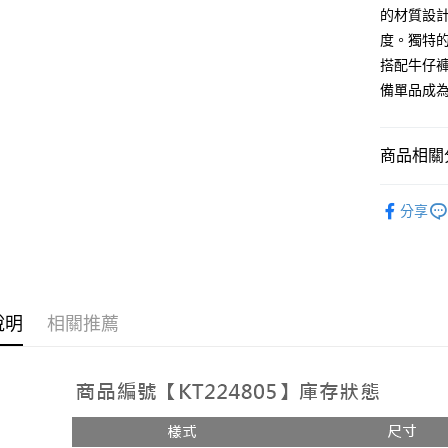
AFTEE先
的材質設
1.本服務
2.付款方
相關說明
度。獨特
流程，驗
【關於「A
搭配牛仔褲
ATM付款
完成交易
AFTEE
3.實際核
備單品成
便利好安
4.訂單成
１．簡單
消。如遇
２．便利
運送方式
無法說明
３．安心
商品相關分
【繳款方
全家取貨
1.分期款
【「AFT
➤𝙉𝙀𝙒 𝘼𝙍
醒簡訊。
每筆NT$6
１．於結帳
分享
2.透過簡
付」結帳
人氣商品
帳／街口支
付款後全
２．訂單
３．收到繳
【上衣】
每筆NT$6
【注意事
／ATM／
1.本服務
※ 請注意
已關閉，
用戶於交
絡購買商品
款買賣價
說明
相關推薦
先享後付
每筆NT$10
2.基於同
※ 交易是
資料（包
是否繳費成
已關閉，請
用，由本
付客戶支
每筆NT$10
3.完整用
【注意事
7-11取貨
１．透過由