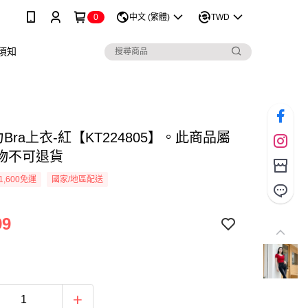
0
中文 (繁體)
TWD
須知
Bra上衣-紅【KT224805】。此商品屬
物不可退貨
1,600免運
國家/地區配送
99