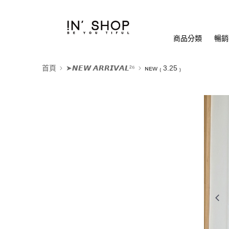
商品分類
暢銷排
首頁
➤𝙉𝙀𝙒 𝘼𝙍𝙍𝙄𝙑𝘼𝙇²⁶
ɴᴇᴡ ₍ 3.25 ₎