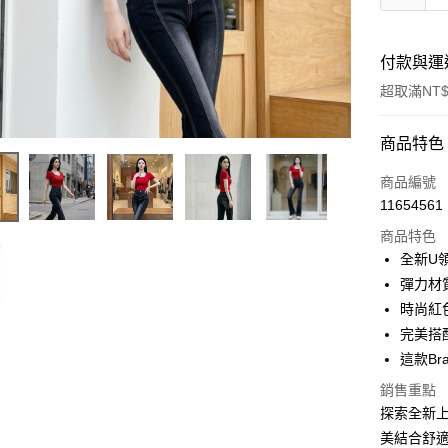
付款與運
超取滿NT$
付款方式
商品特色
信用卡一
商品編號
11654561
超商取貨
商品特色
LINE Pay
全新U
彈力材
Apple Pay
時尚紅
街口支付
完美搭
這款B
Google Pa
銷售重點
大哥付你
探索全新上
相關說明
美結合舒
【大哥付