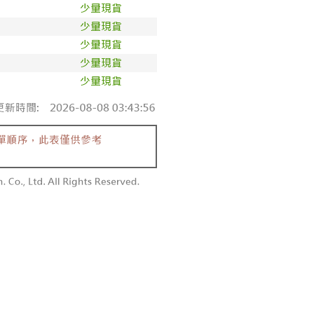
依本服務之必要範圍內提供個人資料，並將交易相關給付款項請
0，滿NT$1,800(含以上)免運費
讓予恩沛科技股份有限公司。
個人資料處理事宜，請瀏覽以下網址：
1取貨
ee.tw/terms/#terms3
0，滿NT$1,600(含以上)免運費
年的使用者請事先徵得法定代理人或監護人之同意方可使用
E先享後付」，若未經同意申辦者引起之損失，本公司不負相關責
AFTEE先享後付」時，將依據個別帳號之用戶狀況，依本公司
00，滿NT$2,500(含以上)免運費
核予不同之上限額度；若仍有額度不足之情形，本公司將視審查
用戶進行身份認證。
配送
查看運費
一人註冊多個帳號或使用他人資訊註冊。若發現惡意使用之情
科技股份有限公司將有權停止該用戶之使用額度並採取法律行