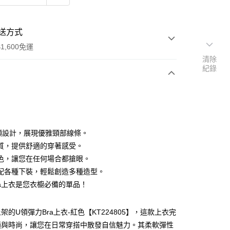
送方式
1,600免運
清除
紀錄
次付款
付款
領設計，展現優雅頸部線條。
質，提供舒適的穿著感受。
色，讓您在任何場合都搶眼。
配各種下裝，輕鬆創造多種造型。
ra上衣是您衣櫥必備的單品！
y
分期
架的U領彈力Bra上衣-紅色【KT224805】，這款上衣完
適與時尚，讓您在日常穿搭中散發自信魅力。其柔軟彈性
你分期使用說明】