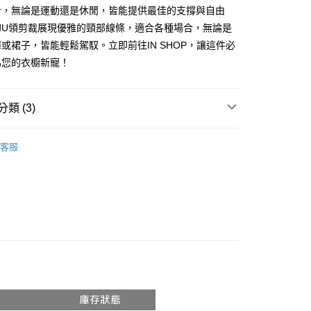
享後付
計，無論是運動還是休閒，皆能提供最佳的支撐與自由
由台灣大哥大提供，台灣大哥大用戶可立即使用無須另外申請。
式選擇「大哥付你分期」，訂單成立後會自動跳轉到大哥付的交易
的U領剪裁展現優雅的頸部線條，適合各種場合，無論是
證手機門號後，選擇欲分期的期數、繳款截止日，確認付款後即
FTEE先享後付」】
或裙子，皆能輕鬆駕馭。立即前往IN SHOP，讓這件必
。
先享後付是「在收到商品之後才付款」的支付方式。 讓您購物簡單
准額度、可分期數及費用金額請依後續交易確認頁面所載為準。
為您的衣櫥新寵！
心！
立30分鐘內，如未前往確認交易或遇審核未通過，訂單將自動取
：不需註冊會員、不需綁卡、不需儲值。
「轉專審核」未通過狀況，表示未達大哥付你分期系統評分，恕
：只要手機號碼，簡訊認證，即可結帳。
評估內容。
：先確認商品／服務後，再付款。
類 (3)
式說明】
付款
項不併入電信帳單，「大哥付你分期」於每月結算日後寄送繳費提
EE先享後付」結帳流程】
𝙍𝙄𝙑𝘼𝙇²⁶
ɴᴇᴡ ₍ 3.25 ₎
0，滿NT$1,800(含以上)免運費
方式選擇「AFTEE先享後付」後，將跳轉至「AFTEE先享後
客服
訊連結打開帳單後，可選擇「超商條碼／台灣大直營門市／銀行轉
頁面，進行簡訊認證並確認金額後，即可完成結帳。
推薦
付／iPASS MONEY」等通路繳費。
家取貨
成立數日內，您將收到繳費通知簡訊。
費通知簡訊後14天內，點擊此簡訊中的連結，可透過四大超商
◖Bra Top ◗
0，滿NT$1,600(含以上)免運費
項】
網路銀行／等多元方式進行付款，方視為交易完成。
係由「台灣大哥大股份有限公司」（以下簡稱本公司）所提供，讓
：結帳手續完成當下不需立刻繳費，但若您需要取消訂單，請聯
請勿下單
易時，得透過本服務購買商品或服務，並由商店將買賣／分期付
的店家。未經商家同意取消之訂單仍視為有效，需透過AFTEE
金債權讓與本公司後，依約使用本公司帳單繳交帳款。
繳納相關費用。
,000
意付款使用「大哥付你分期」之契約關係目的，商店將以您的個人
否成功請以「AFTEE先享後付 」之結帳頁面顯示為準，若有關於
含姓名、電話或地址）提供予台灣大哥大進項蒐集、處理及利
功／繳費後需取消欲退款等相關疑問，請聯繫「AFTEE先享後
勿下單(付取)
公司與您本人進行分期帳單所需資料之確認、核對及更正。
援中心」
https://netprotections.freshdesk.com/support/home
,000
戶服務條款，請詳閱以下連結：
https://oppay.tw/userRule
項】
付款
恩沛科技股份有限公司提供之「AFTEE先享後付」服務完成之