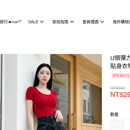
行🔥ᴛᴏᴘ⁵⁰
SALE
穿搭指南
會員禮遇
海外購物
U領彈力
貼身衣
超取滿NT$
NT$560
NT$2
數量