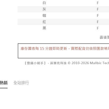
交易，需
每筆NT$6
求債權轉
２．關於
付款後7-1
https://aft
每筆NT$6
３．未成
「AFTE
宅配
任。
４．使用「
每筆NT$1
即時審查
結果請求
國家/地區
５．嚴禁
形，恩沛
動。
熱銷
全站排行