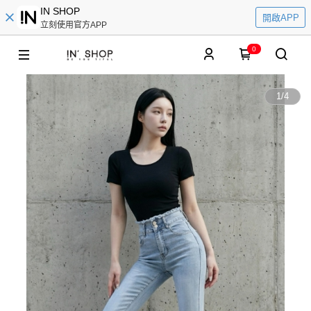
IN SHOP
開啟APP
立刻使用官方APP
0
1
/
4