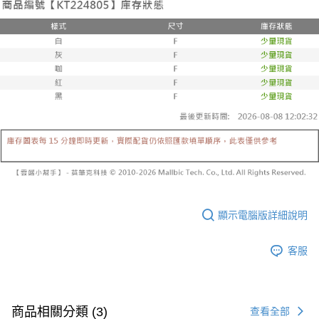
３．收到繳費通知簡訊後14天內，點擊此簡訊中的連結，可透過四大超商／
【注意事項】
ATM／網路銀行／等多元方式進行付款，方視為交易完成。
已關閉，請勿下單
1.本服務係由「台灣大哥大股份有限公司」（以下簡稱本公司）所提供，讓
※ 請注意：結帳手續完成當下不需立刻繳費，但若您需要取消訂單，請聯絡
用戶於交易時，得透過本服務購買商品或服務，並由商店將買賣／分期付款
每筆NT$10,000
購買商品的店家。未經商家同意取消之訂單仍視為有效，需透過AFTEE先享
買賣價金債權讓與本公司後，依約使用本公司帳單繳交帳款。
後付繳納相關費用。
2.基於同意付款使用「大哥付你分期」之契約關係目的，商店將以您的個人
已關閉，請勿下單(付取)
※ 交易是否成功請以「AFTEE先享後付 」之結帳頁面顯示為準，若有關於
資料（包含姓名、電話或地址）提供予台灣大哥大進項蒐集、處理及利用，
是否繳費成功／繳費後需取消欲退款等相關疑問，請聯繫「AFTEE先享後付
每筆NT$10,000
由本公司與您本人進行分期帳單所需資料之確認、核對及更正。
客戶支援中心」
https://netprotections.freshdesk.com/support/home
3.完整用戶服務條款，請詳閱以下連結：
https://oppay.tw/userRule
7-11取貨付款
【注意事項】
１．透過由恩沛科技股份有限公司提供之「AFTEE先享後付」服務完成之交
每筆NT$60，滿NT$1,800(含以上)免運費
易，需依本服務之必要範圍內提供個人資料，並將交易相關給付款項請求債
權轉讓予恩沛科技股份有限公司。
付款後7-11取貨
２．關於個人資料處理事宜，請瀏覽以下網址：
每筆NT$60，滿NT$1,600(含以上)免運費
https://aftee.tw/terms/#terms3
３．未成年的使用者請事先徵得法定代理人或監護人之同意方可使用
宅配
「AFTEE先享後付」，若未經同意申辦者引起之損失，本公司不負相關責
顯示電腦版詳細說明
任。
每筆NT$100，滿NT$2,500(含以上)免運費
４．使用「AFTEE先享後付」時，將依據個別帳號之用戶狀況，依本公司即
時審查核予不同之上限額度；若仍有額度不足之情形，本公司將視審查結果
國家/地區配送
查看運費
客服
請求用戶進行身份認證。
５．嚴禁一人註冊多個帳號或使用他人資訊註冊。若發現惡意使用之情形，
恩沛科技股份有限公司將有權停止該用戶之使用額度並採取法律行動。
商品相關分類 (3)
查看全部