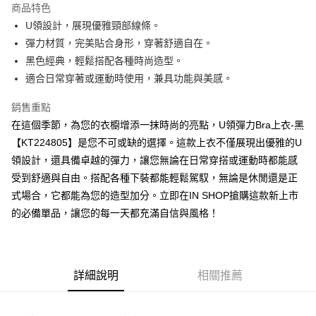
商品特色
Apple Pay
U領設計，展現優雅頸部線條。
彈力材質，完美貼合身形，穿著舒適自在。
街口支付
黑色經典，輕鬆搭配各種時尚造型。
Google Pay
適合日常穿著或運動時使用，兼具功能與美感。
大哥付你分期
銷售重點
相關說明
在這個季節，為您的衣櫥增添一抹時尚的亮點，U領彈力Bra上衣-黑
【大哥付你分期使用說明】
【KT224805】是您不可或缺的選擇。這款上衣不僅展現出優雅的U
AFTEE先享後付
1.本服務由台灣大哥大提供，台灣大哥大用戶可立即使用無須另外申請。
2.付款方式選擇「大哥付你分期」，訂單成立後會自動跳轉到大哥付的交易
領設計，還具備卓越的彈力，讓您無論在日常穿搭或運動時都能感
相關說明
流程，驗證手機門號後，選擇欲分期的期數、繳款截止日，確認付款後即完
受到舒適與自由。搭配各種下裝都能輕鬆駕馭，無論是休閒還是正
【關於「AFTEE先享後付」】
成交易。
ATM付款
AFTEE先享後付是「在收到商品之後才付款」的支付方式。 讓您購物簡單
式場合，它都能為您的造型加分。立即在IN SHOP搶購這款新上市
3.實際核准額度、可分期數及費用金額請依後續交易確認頁面所載為準。
便利好安心！
4.訂單成立30分鐘內，如未前往確認交易或遇審核未通過，訂單將自動取
的必備單品，讓您的每一天都充滿自信與風格！
１．簡單：不需註冊會員、不需綁卡、不需儲值。
運送方式
消。如遇「轉專審核」未通過狀況，表示未達大哥付你分期系統評分，恕無
２．便利：只要手機號碼，簡訊認證，即可結帳。
法說明評估內容。
３．安心：先確認商品／服務後，再付款。
全家取貨付款
【繳款方式說明】
1.分期款項不併入電信帳單，「大哥付你分期」於每月結算日後寄送繳費提
每筆NT$60，滿NT$1,800(含以上)免運費
【「AFTEE先享後付」結帳流程】
醒簡訊。
詳細說明
相關推薦
１．於結帳方式選擇「AFTEE先享後付」後，將跳轉至「AFTEE先享後付」
2.透過簡訊連結打開帳單後，可選擇「超商條碼／台灣大直營門市／銀行轉
付款後全家取貨
結帳頁面，進行簡訊認證並確認金額後，即可完成結帳。
帳／街口支付／iPASS MONEY」等通路繳費。
２．訂單成立數日內，您將收到繳費通知簡訊。
每筆NT$60，滿NT$1,600(含以上)免運費