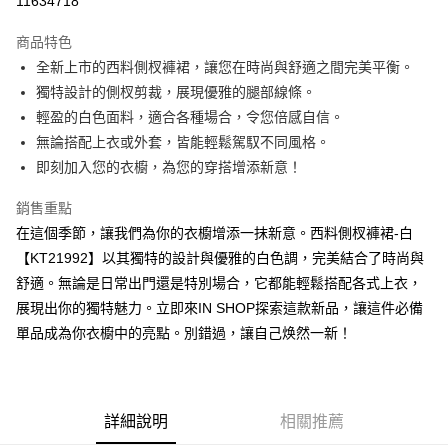
11634718
LINE Pay
商品特色
Apple Pay
全新上市的西料側杈褲裙，讓您在時尚與舒適之間完美平衡。
獨特設計的側杈剪裁，展現優雅的腿部線條。
街口支付
輕盈的白色面料，適合各種場合，令您倍感自信。
Google Pay
無論搭配上衣或外套，皆能輕鬆駕馭不同風格。
即刻加入您的衣櫥，為您的穿搭增添新意！
大哥付你分期
相關說明
銷售重點
【大哥付你分期使用說明】
在這個季節，讓我們為你的衣櫥增添一抹新意。西料側杈褲裙-白
AFTEE先享後付
1.本服務由台灣大哥大提供，台灣大哥大用戶可立即使用無須另外申請。
2.付款方式選擇「大哥付你分期」，訂單成立後會自動跳轉到大哥付的交易
【KT21992】以其獨特的設計與優雅的白色調，完美結合了時尚與
相關說明
流程，驗證手機門號後，選擇欲分期的期數、繳款截止日，確認付款後即完
舒適。無論是日常出門還是特別場合，它都能輕鬆搭配各式上衣，
【關於「AFTEE先享後付」】
成交易。
ATM付款
AFTEE先享後付是「在收到商品之後才付款」的支付方式。 讓您購物簡單
展現出你的獨特魅力。立即來IN SHOP探索這款新品，讓這件必備
3.實際核准額度、可分期數及費用金額請依後續交易確認頁面所載為準。
便利好安心！
4.訂單成立30分鐘內，如未前往確認交易或遇審核未通過，訂單將自動取
單品成為你衣櫥中的亮點。別錯過，讓自己焕然一新！
１．簡單：不需註冊會員、不需綁卡、不需儲值。
運送方式
消。如遇「轉專審核」未通過狀況，表示未達大哥付你分期系統評分，恕無
２．便利：只要手機號碼，簡訊認證，即可結帳。
法說明評估內容。
３．安心：先確認商品／服務後，再付款。
全家取貨付款
【繳款方式說明】
1.分期款項不併入電信帳單，「大哥付你分期」於每月結算日後寄送繳費提
每筆NT$60，滿NT$1,800(含以上)免運費
【「AFTEE先享後付」結帳流程】
醒簡訊。
詳細說明
相關推薦
１．於結帳方式選擇「AFTEE先享後付」後，將跳轉至「AFTEE先享後付」
2.透過簡訊連結打開帳單後，可選擇「超商條碼／台灣大直營門市／銀行轉
付款後全家取貨
結帳頁面，進行簡訊認證並確認金額後，即可完成結帳。