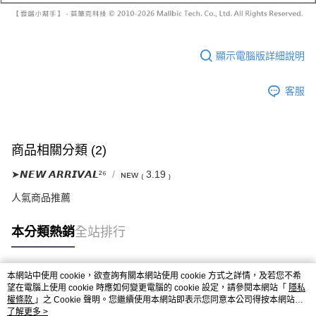
顯示電腦版詳細說明
客服
商品相關分類 (2)
➤𝙉𝙀𝙒 𝘼𝙍𝙍𝙄𝙑𝘼𝙇²⁶
ɴᴇᴡ ₍ 3.19 ₎
人氣商品推薦
本分類熱銷
全站排行
本網站中使用 cookie，欲查詢有關本網站使用 cookie 方式之詳情，及若您不希
熱門標籤
望在電腦上使用 cookie 時應如何變更電腦的 cookie 設定，請參閱本網站「
隱私
權條款
」之 Cookie 聲明。您繼續使用本網站即表示您同意本公司得按本網站使
用條款之 Cookie 聲明使用 cookie。
了解更多 >