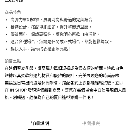
11627419
LINE Pay
商品特色
Apple Pay
高彈力單釦短褲，展現時尚與舒適的完美結合。
獨特設計，搭配單釦細節，提升整體造型感。
街口支付
優質面料，保證高彈性，讓你隨心所欲自由活動。
Google Pay
適合各種場合，無論是休閒或正式場合，都能輕鬆駕馭。
趕快入手，讓你的衣櫃更添亮點！
大哥付你分期
相關說明
銷售重點
【大哥付你分期使用說明】
在這個春夏季節，讓高彈力單釦短褲成為您衣櫥的新寵。這款白色
AFTEE先享後付
1.本服務由台灣大哥大提供，台灣大哥大用戶可立即使用無須另外申請。
2.付款方式選擇「大哥付你分期」，訂單成立後會自動跳轉到大哥付的交易
短褲以其柔軟舒適的材質和優雅的設計，完美展現您的時尚品味。
相關說明
流程，驗證手機門號後，選擇欲分期的期數、繳款截止日，確認付款後即完
無論是日常出門還是休閒聚會，搭配各式上衣都能輕鬆駕馭。立即
【關於「AFTEE先享後付」】
成交易。
ATM付款
AFTEE先享後付是「在收到商品之後才付款」的支付方式。 讓您購物簡單
在 IN SHOP 發現這個新到商品，讓您在每個場合中自信展現個人風
3.實際核准額度、可分期數及費用金額請依後續交易確認頁面所載為準。
便利好安心！
4.訂單成立30分鐘內，如未前往確認交易或遇審核未通過，訂單將自動取
格。別錯過，趕快為自己的夏日造型添購一件吧！
１．簡單：不需註冊會員、不需綁卡、不需儲值。
運送方式
消。如遇「轉專審核」未通過狀況，表示未達大哥付你分期系統評分，恕無
２．便利：只要手機號碼，簡訊認證，即可結帳。
法說明評估內容。
３．安心：先確認商品／服務後，再付款。
全家取貨付款
【繳款方式說明】
1.分期款項不併入電信帳單，「大哥付你分期」於每月結算日後寄送繳費提
每筆NT$60，滿NT$1,800(含以上)免運費
【「AFTEE先享後付」結帳流程】
醒簡訊。
詳細說明
相關推薦
１．於結帳方式選擇「AFTEE先享後付」後，將跳轉至「AFTEE先享後付」
2.透過簡訊連結打開帳單後，可選擇「超商條碼／台灣大直營門市／銀行轉
付款後全家取貨
結帳頁面，進行簡訊認證並確認金額後，即可完成結帳。