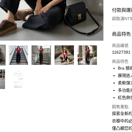
付款與運
超取滿NT$
付款方式
商品特色
信用卡一
商品編號
11627391
超商取貨
商品特色
LINE Pay
Bra
展現迷
Apple Pay
柔軟彈
街口支付
多功能
紅色熱
Google Pa
銷售重點
大哥付你
探索全新的
相關說明
衣櫥中的
【大哥付
AFTEE先
僅凸顯您
1.本服務