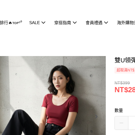
行🔥ᴛᴏᴘ⁵⁰
SALE
穿搭指南
會員禮遇
海外購物
雙U領彈
超取滿NT$
NT$399
NT$2
數量