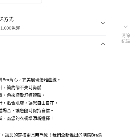
送方式
1,600免運
清除
紀錄
次付款
付款
肩Bra背心，完美展現優雅曲線。
計，簡約卻不失時尚感。
質，帶來極致舒適體驗。
計，貼合肌膚，讓您自由自在。
種場合，讓您隨時保持自信。
y
驗，為您的衣櫥增添新選擇！
分期
，讓您的穿搭更具時尚感！我們全新推出的削肩Bra背
你分期使用說明】