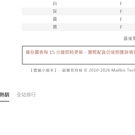
交易，需
每筆NT$6
求債權轉
２．關於
付款後7-1
https://aft
每筆NT$6
３．未成
「AFTE
宅配
任。
４．使用「
每筆NT$1
即時審查
結果請求
國家/地區
５．嚴禁
形，恩沛
動。
熱銷
全站排行