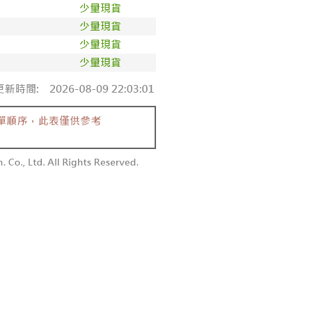
依本服務之必要範圍內提供個人資料，並將交易相關給付款項請
0，滿NT$1,800(含以上)免運費
讓予恩沛科技股份有限公司。
個人資料處理事宜，請瀏覽以下網址：
1取貨
ee.tw/terms/#terms3
0，滿NT$1,600(含以上)免運費
年的使用者請事先徵得法定代理人或監護人之同意方可使用
E先享後付」，若未經同意申辦者引起之損失，本公司不負相關責
AFTEE先享後付」時，將依據個別帳號之用戶狀況，依本公司
00，滿NT$2,500(含以上)免運費
核予不同之上限額度；若仍有額度不足之情形，本公司將視審查
用戶進行身份認證。
配送
查看運費
一人註冊多個帳號或使用他人資訊註冊。若發現惡意使用之情
科技股份有限公司將有權停止該用戶之使用額度並採取法律行