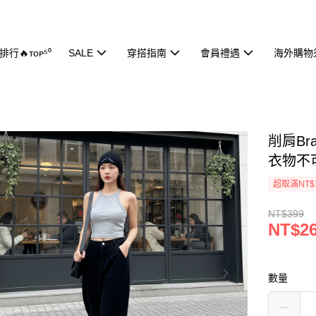
行🔥ᴛᴏᴘ⁵⁰
SALE
穿搭指南
會員禮遇
海外購物
削肩Br
衣物不
超取滿NT$
NT$399
NT$2
數量