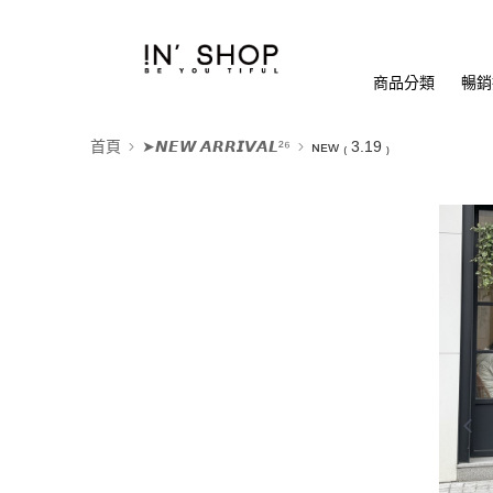
商品分類
暢銷排
首頁
➤𝙉𝙀𝙒 𝘼𝙍𝙍𝙄𝙑𝘼𝙇²⁶
ɴᴇᴡ ₍ 3.19 ₎