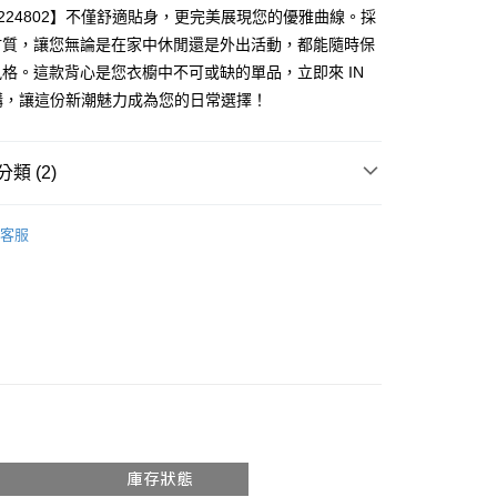
享後付
T224802】不僅舒適貼身，更完美展現您的優雅曲線。採
由台灣大哥大提供，台灣大哥大用戶可立即使用無須另外申請。
式選擇「大哥付你分期」，訂單成立後會自動跳轉到大哥付的交易
材質，讓您無論是在家中休閒還是外出活動，都能隨時保
證手機門號後，選擇欲分期的期數、繳款截止日，確認付款後即
FTEE先享後付」】
格。這款背心是您衣櫥中不可或缺的單品，立即來 IN
。
先享後付是「在收到商品之後才付款」的支付方式。 讓您購物簡單
准額度、可分期數及費用金額請依後續交易確認頁面所載為準。
搶購，讓這份新潮魅力成為您的日常選擇！
心！
立30分鐘內，如未前往確認交易或遇審核未通過，訂單將自動取
：不需註冊會員、不需綁卡、不需儲值。
「轉專審核」未通過狀況，表示未達大哥付你分期系統評分，恕
：只要手機號碼，簡訊認證，即可結帳。
評估內容。
：先確認商品／服務後，再付款。
類 (2)
式說明】
付款
項不併入電信帳單，「大哥付你分期」於每月結算日後寄送繳費提
EE先享後付」結帳流程】
𝙍𝙄𝙑𝘼𝙇²⁶
ɴᴇᴡ ₍ 3.19 ₎
0，滿NT$1,800(含以上)免運費
方式選擇「AFTEE先享後付」後，將跳轉至「AFTEE先享後
客服
訊連結打開帳單後，可選擇「超商條碼／台灣大直營門市／銀行轉
頁面，進行簡訊認證並確認金額後，即可完成結帳。
推薦
付／iPASS MONEY」等通路繳費。
家取貨
成立數日內，您將收到繳費通知簡訊。
費通知簡訊後14天內，點擊此簡訊中的連結，可透過四大超商
0，滿NT$1,600(含以上)免運費
項】
網路銀行／等多元方式進行付款，方視為交易完成。
係由「台灣大哥大股份有限公司」（以下簡稱本公司）所提供，讓
：結帳手續完成當下不需立刻繳費，但若您需要取消訂單，請聯
請勿下單
易時，得透過本服務購買商品或服務，並由商店將買賣／分期付
的店家。未經商家同意取消之訂單仍視為有效，需透過AFTEE
金債權讓與本公司後，依約使用本公司帳單繳交帳款。
繳納相關費用。
,000
意付款使用「大哥付你分期」之契約關係目的，商店將以您的個人
否成功請以「AFTEE先享後付 」之結帳頁面顯示為準，若有關於
含姓名、電話或地址）提供予台灣大哥大進項蒐集、處理及利
功／繳費後需取消欲退款等相關疑問，請聯繫「AFTEE先享後
勿下單(付取)
公司與您本人進行分期帳單所需資料之確認、核對及更正。
援中心」
https://netprotections.freshdesk.com/support/home
,000
戶服務條款，請詳閱以下連結：
https://oppay.tw/userRule
項】
付款
恩沛科技股份有限公司提供之「AFTEE先享後付」服務完成之