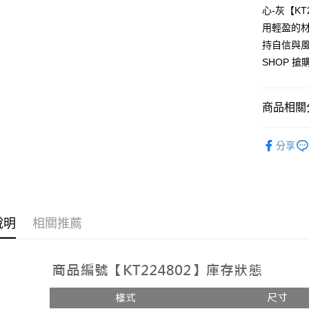
AFTEE先
心-灰【K
1.本服務
2.付款方
相關說明
用輕盈的
流程，驗
【關於「A
持自信與風
ATM付款
完成交易
AFTEE
3.實際核
SHOP 
便利好安
4.訂單成
１．簡單
消。如遇
２．便利
運送方式
無法說明
３．安心
商品相關分
【繳款方
全家取貨
1.分期款
【「AFT
➤𝙉𝙀𝙒 𝘼𝙍
醒簡訊。
每筆NT$6
１．於結帳
分享
2.透過簡
付」結帳
人氣商品
帳／街口支
付款後全
２．訂單
３．收到繳
每筆NT$6
【注意事
／ATM／
1.本服務
※ 請注意
已關閉，
用戶於交
絡購買商品
款買賣價
說明
相關推薦
先享後付
每筆NT$10
2.基於同
※ 交易是
資料（包
是否繳費成
已關閉，請
用，由本
付客戶支
每筆NT$10
3.完整用
【注意事
7-11取貨
１．透過由