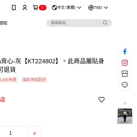
0
中文 (繁體)
TWD
須知
a背心-灰【KT224802】。此商品屬貼身
可退貨
1,600免運
國家/地區配送
68