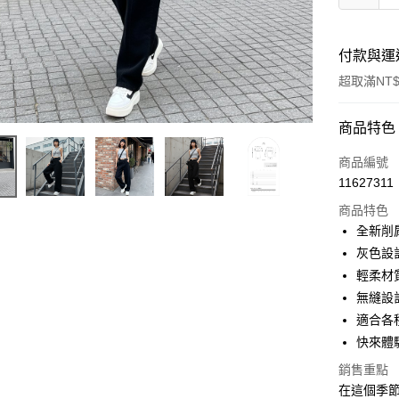
付款與運
超取滿NT$
付款方式
商品特色
信用卡一
商品編號
11627311
超商取貨
商品特色
LINE Pay
全新削
灰色設
Apple Pay
輕柔材
街口支付
無縫設
適合各
Google Pa
快來體
大哥付你
銷售重點
相關說明
在這個季節
【大哥付