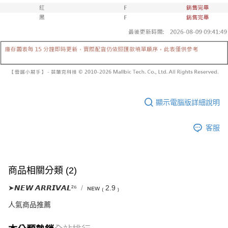
已關閉，請勿下單
1.本服務係由「台灣大哥大股份有限公司」（以下簡稱本公司）所提供，讓
※ 請注意：結帳手續完成當下不需立刻繳費，但若您需要取消訂單，請聯絡
用戶於交易時，得透過本服務購買商品或服務，並由商店將買賣／分期付款
每筆NT$10,000
購買商品的店家。未經商家同意取消之訂單仍視為有效，需透過AFTEE先享
買賣價金債權讓與本公司後，依約使用本公司帳單繳交帳款。
後付繳納相關費用。
2.基於同意付款使用「大哥付你分期」之契約關係目的，商店將以您的個人
已關閉，請勿下單(付取)
※ 交易是否成功請以「AFTEE先享後付 」之結帳頁面顯示為準，若有關於
資料（包含姓名、電話或地址）提供予台灣大哥大進項蒐集、處理及利用，
是否繳費成功／繳費後需取消欲退款等相關疑問，請聯繫「AFTEE先享後付
每筆NT$10,000
由本公司與您本人進行分期帳單所需資料之確認、核對及更正。
客戶支援中心」
https://netprotections.freshdesk.com/support/home
3.完整用戶服務條款，請詳閱以下連結：
https://oppay.tw/userRule
7-11取貨付款
【注意事項】
１．透過由恩沛科技股份有限公司提供之「AFTEE先享後付」服務完成之交
每筆NT$60，滿NT$1,800(含以上)免運費
易，需依本服務之必要範圍內提供個人資料，並將交易相關給付款項請求債
權轉讓予恩沛科技股份有限公司。
付款後7-11取貨
顯示電腦版詳細說明
２．關於個人資料處理事宜，請瀏覽以下網址：
每筆NT$60，滿NT$1,600(含以上)免運費
https://aftee.tw/terms/#terms3
３．未成年的使用者請事先徵得法定代理人或監護人之同意方可使用
客服
宅配
「AFTEE先享後付」，若未經同意申辦者引起之損失，本公司不負相關責
任。
每筆NT$100，滿NT$2,500(含以上)免運費
４．使用「AFTEE先享後付」時，將依據個別帳號之用戶狀況，依本公司即
時審查核予不同之上限額度；若仍有額度不足之情形，本公司將視審查結果
國家/地區配送
查看運費
商品相關分類 (2)
請求用戶進行身份認證。
５．嚴禁一人註冊多個帳號或使用他人資訊註冊。若發現惡意使用之情形，
➤𝙉𝙀𝙒 𝘼𝙍𝙍𝙄𝙑𝘼𝙇²⁶
ɴᴇᴡ ₍ 2.9 ₎
恩沛科技股份有限公司將有權停止該用戶之使用額度並採取法律行動。
人氣商品推薦