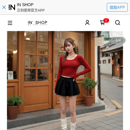
IN SHOP
開啟APP
立刻使用官方APP
0
1
/
4