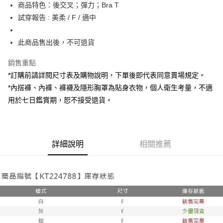
Apple Pay
商品特色：後交叉；彈力；Bra T
試穿報告 : 美柔 / F / 適中
街口支付
Google Pay
此商品售出後，不可退貨
大哥付你分期
銷售重點
相關說明
*訂購前請詳閱尺寸表及購物說明，下單後即代表同意賣場規定。
【大哥付你分期使用說明】
*內搭褲、內褲、褲襪及隱形胸罩為貼身衣物，個人衛生考量，不適
AFTEE先享後付
1.本服務由台灣大哥大提供，台灣大哥大用戶可立即使用無須另外申請。
2.付款方式選擇「大哥付你分期」，訂單成立後會自動跳轉到大哥付的交易
用於七日鑑賞期，恕不接受退貨。
相關說明
流程，驗證手機門號後，選擇欲分期的期數、繳款截止日，確認付款後即完
【關於「AFTEE先享後付」】
成交易。
ATM付款
AFTEE先享後付是「在收到商品之後才付款」的支付方式。 讓您購物簡單
3.實際核准額度、可分期數及費用金額請依後續交易確認頁面所載為準。
便利好安心！
4.訂單成立30分鐘內，如未前往確認交易或遇審核未通過，訂單將自動取
１．簡單：不需註冊會員、不需綁卡、不需儲值。
運送方式
詳細說明
相關推薦
消。如遇「轉專審核」未通過狀況，表示未達大哥付你分期系統評分，恕無
２．便利：只要手機號碼，簡訊認證，即可結帳。
法說明評估內容。
３．安心：先確認商品／服務後，再付款。
全家取貨付款
【繳款方式說明】
1.分期款項不併入電信帳單，「大哥付你分期」於每月結算日後寄送繳費提
每筆NT$60，滿NT$1,800(含以上)免運費
【「AFTEE先享後付」結帳流程】
醒簡訊。
１．於結帳方式選擇「AFTEE先享後付」後，將跳轉至「AFTEE先享後付」
2.透過簡訊連結打開帳單後，可選擇「超商條碼／台灣大直營門市／銀行轉
付款後全家取貨
結帳頁面，進行簡訊認證並確認金額後，即可完成結帳。
帳／街口支付／iPASS MONEY」等通路繳費。
２．訂單成立數日內，您將收到繳費通知簡訊。
每筆NT$60，滿NT$1,600(含以上)免運費
３．收到繳費通知簡訊後14天內，點擊此簡訊中的連結，可透過四大超商／
【注意事項】
ATM／網路銀行／等多元方式進行付款，方視為交易完成。