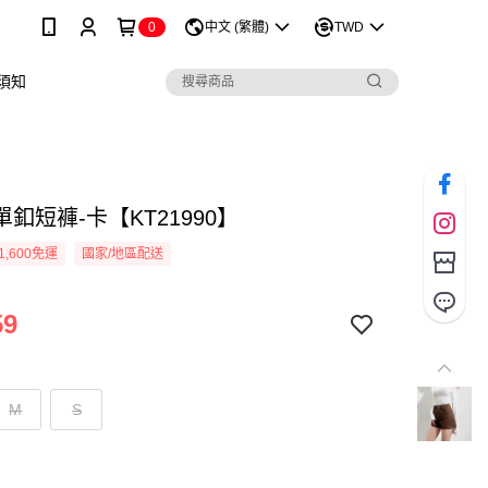
0
中文 (繁體)
TWD
須知
釦短褲-卡【KT21990】
1,600免運
國家/地區配送
59
M
S