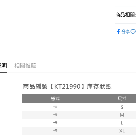
相關說明
【大哥付
商品相關分
AFTEE先
1.本服務
2.付款方
相關說明
➤𝙉𝙀𝙒 𝘼𝙍
流程，驗
【關於「A
分享
ATM付款
完成交易
AFTEE
人氣商品
3.實際核
便利好安
4.訂單成
１．簡單
消。如遇
２．便利
運送方式
無法說明
３．安心
【繳款方
全家取貨
說明
相關推薦
1.分期款
【「AFT
醒簡訊。
每筆NT$6
１．於結帳
2.透過簡
付」結帳
帳／街口支
付款後全
２．訂單
３．收到繳
每筆NT$6
【注意事
／ATM／
1.本服務
※ 請注意
已關閉，
用戶於交
絡購買商品
款買賣價
先享後付
每筆NT$10
2.基於同
※ 交易是
資料（包
是否繳費成
已關閉，請
用，由本
付客戶支
每筆NT$10
3.完整用