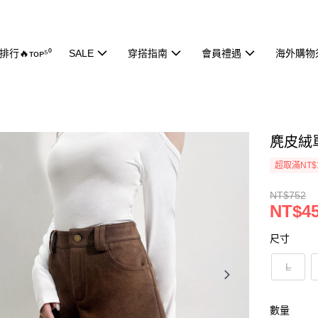
行🔥ᴛᴏᴘ⁵⁰
SALE
穿搭指南
會員禮遇
海外購物
麂皮絨單
超取滿NT$
NT$752
NT$4
尺寸
L
數量