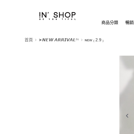
商品分類
暢銷排
首頁
➤𝙉𝙀𝙒 𝘼𝙍𝙍𝙄𝙑𝘼𝙇²⁶
ɴᴇᴡ ₍ 2.9 ₎