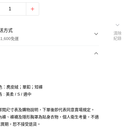
送方式
清除
紀錄
1,600免運
次付款
付款
色：麂皮絨；單釦；短褲
: 美柔 / S / 適中
請詳閱尺寸表及購物說明，下單後即代表同意賣場規定。
、內褲、褲襪及隱形胸罩為貼身衣物，個人衛生考量，不適
y
鑑賞期，恕不接受退貨。
分期