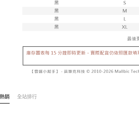
【注意事
7-11取貨
１．透過由
交易，需
每筆NT$6
求債權轉
２．關於
付款後7-1
https://aft
每筆NT$6
３．未成
「AFTE
宅配
任。
４．使用「
每筆NT$1
即時審查
結果請求
國家/地區
５．嚴禁
形，恩沛
動。
熱銷
全站排行