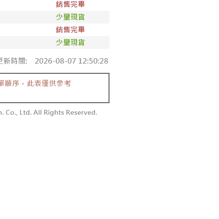
項】
付款
恩沛科技股份有限公司提供之「AFTEE先享後付」服務完成之
依本服務之必要範圍內提供個人資料，並將交易相關給付款項請
0，滿NT$1,800(含以上)免運費
讓予恩沛科技股份有限公司。
個人資料處理事宜，請瀏覽以下網址：
1取貨
ee.tw/terms/#terms3
0，滿NT$1,600(含以上)免運費
年的使用者請事先徵得法定代理人或監護人之同意方可使用
E先享後付」，若未經同意申辦者引起之損失，本公司不負相關責
AFTEE先享後付」時，將依據個別帳號之用戶狀況，依本公司
00，滿NT$2,500(含以上)免運費
核予不同之上限額度；若仍有額度不足之情形，本公司將視審查
用戶進行身份認證。
配送
查看運費
一人註冊多個帳號或使用他人資訊註冊。若發現惡意使用之情
科技股份有限公司將有權停止該用戶之使用額度並採取法律行