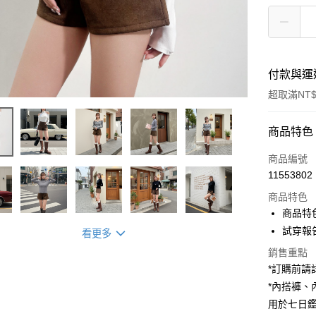
付款與運
超取滿NT$
付款方式
商品特色
信用卡一
商品編號
11553802
超商取貨
商品特色
LINE Pay
商品特
試穿報告 
看更多
Apple Pay
銷售重點
街口支付
*訂購前
*內搭褲
Google Pa
用於七日
大哥付你