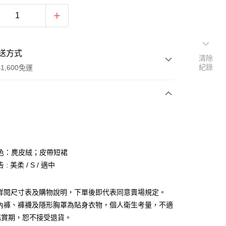
送方式
清除
紀錄
1,600免運
次付款
付款
色：麂皮絨；皮帶短裙
: 美柔 / S / 適中
請詳閱尺寸表及購物說明，下單後即代表同意賣場規定。
、內褲、褲襪及隱形胸罩為貼身衣物，個人衛生考量，不適
y
鑑賞期，恕不接受退貨。
分期