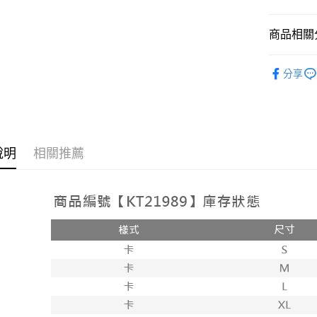
相關說明
【大哥付
商品相關分
AFTEE先
1.本服務
2.付款方
相關說明
➤𝙉𝙀𝙒 𝘼𝙍
流程，驗
【關於「A
分享
ATM付款
完成交易
AFTEE
人氣商品
3.實際核
便利好安
4.訂單成
１．簡單
消。如遇
２．便利
運送方式
無法說明
３．安心
【繳款方
全家取貨
說明
相關推薦
1.分期款
【「AFT
醒簡訊。
每筆NT$6
１．於結帳
2.透過簡
付」結帳
帳／街口支
付款後全
２．訂單
３．收到繳
每筆NT$6
【注意事
／ATM／
1.本服務
※ 請注意
已關閉，
用戶於交
絡購買商品
款買賣價
先享後付
每筆NT$10
2.基於同
※ 交易是
資料（包
是否繳費成
已關閉，請
用，由本
付客戶支
每筆NT$10
3.完整用