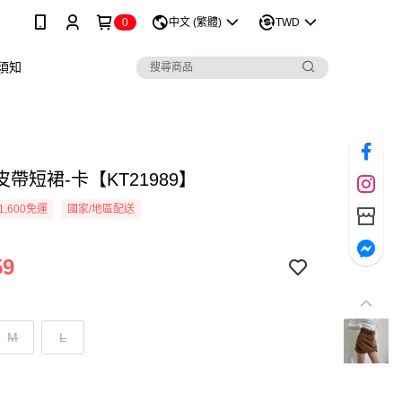
0
中文 (繁體)
TWD
須知
帶短裙-卡【KT21989】
1,600免運
國家/地區配送
59
M
L