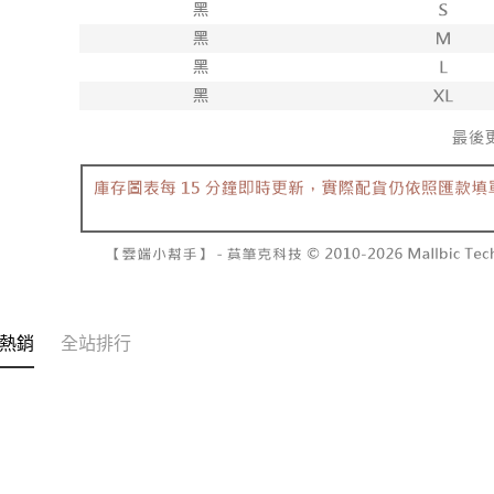
【注意事
7-11取貨
１．透過由
交易，需
每筆NT$6
求債權轉
２．關於
付款後7-1
https://aft
每筆NT$6
３．未成
「AFTE
宅配
任。
４．使用「
每筆NT$1
即時審查
結果請求
國家/地區
５．嚴禁
形，恩沛
動。
熱銷
全站排行