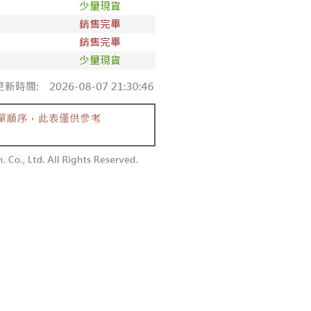
項】
付款
恩沛科技股份有限公司提供之「AFTEE先享後付」服務完成之
依本服務之必要範圍內提供個人資料，並將交易相關給付款項請
0，滿NT$1,800(含以上)免運費
讓予恩沛科技股份有限公司。
個人資料處理事宜，請瀏覽以下網址：
1取貨
ee.tw/terms/#terms3
0，滿NT$1,600(含以上)免運費
年的使用者請事先徵得法定代理人或監護人之同意方可使用
E先享後付」，若未經同意申辦者引起之損失，本公司不負相關責
AFTEE先享後付」時，將依據個別帳號之用戶狀況，依本公司
00，滿NT$2,500(含以上)免運費
核予不同之上限額度；若仍有額度不足之情形，本公司將視審查
用戶進行身份認證。
配送
查看運費
一人註冊多個帳號或使用他人資訊註冊。若發現惡意使用之情
科技股份有限公司將有權停止該用戶之使用額度並採取法律行