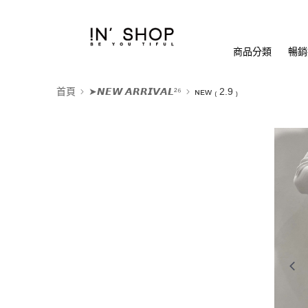
商品分類
暢銷排
首頁
➤𝙉𝙀𝙒 𝘼𝙍𝙍𝙄𝙑𝘼𝙇²⁶
ɴᴇᴡ ₍ 2.9 ₎