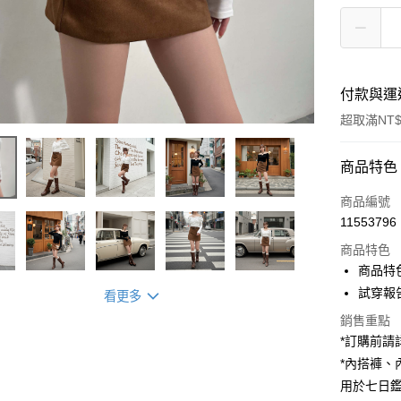
付款與運
超取滿NT$
付款方式
商品特色
信用卡一
商品編號
11553796
超商取貨
商品特色
LINE Pay
商品特
試穿報告 
看更多
Apple Pay
銷售重點
街口支付
*訂購前
*內搭褲
Google Pa
用於七日
大哥付你