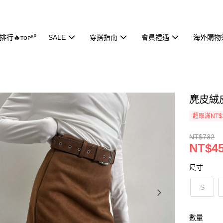
行🔥ᴛᴏᴘ⁵⁰
SALE
穿搭指南
會員禮遇
海外購物
麂皮絨皮
超取滿NT$
NT$732
NT$4
尺寸
S
數量