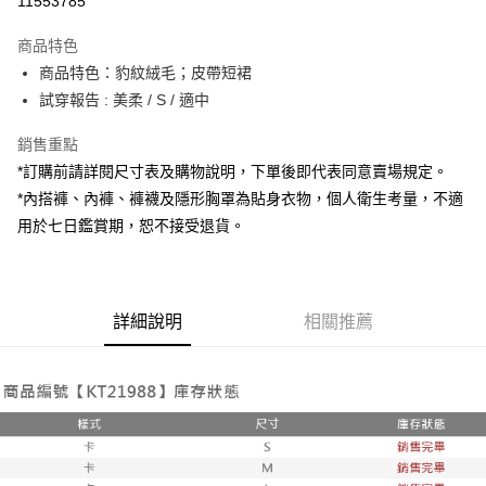
11553785
LINE Pay
商品特色
Apple Pay
商品特色：豹紋絨毛；皮帶短裙
試穿報告 : 美柔 / S / 適中
街口支付
銷售重點
Google Pay
*訂購前請詳閱尺寸表及購物說明，下單後即代表同意賣場規定。
大哥付你分期
*內搭褲、內褲、褲襪及隱形胸罩為貼身衣物，個人衛生考量，不適
相關說明
用於七日鑑賞期，恕不接受退貨。
【大哥付你分期使用說明】
AFTEE先享後付
1.本服務由台灣大哥大提供，台灣大哥大用戶可立即使用無須另外申請。
2.付款方式選擇「大哥付你分期」，訂單成立後會自動跳轉到大哥付的交易
相關說明
流程，驗證手機門號後，選擇欲分期的期數、繳款截止日，確認付款後即完
【關於「AFTEE先享後付」】
成交易。
詳細說明
相關推薦
ATM付款
AFTEE先享後付是「在收到商品之後才付款」的支付方式。 讓您購物簡單
3.實際核准額度、可分期數及費用金額請依後續交易確認頁面所載為準。
便利好安心！
4.訂單成立30分鐘內，如未前往確認交易或遇審核未通過，訂單將自動取
１．簡單：不需註冊會員、不需綁卡、不需儲值。
運送方式
消。如遇「轉專審核」未通過狀況，表示未達大哥付你分期系統評分，恕無
２．便利：只要手機號碼，簡訊認證，即可結帳。
法說明評估內容。
３．安心：先確認商品／服務後，再付款。
全家取貨付款
【繳款方式說明】
1.分期款項不併入電信帳單，「大哥付你分期」於每月結算日後寄送繳費提
每筆NT$60，滿NT$1,800(含以上)免運費
【「AFTEE先享後付」結帳流程】
醒簡訊。
１．於結帳方式選擇「AFTEE先享後付」後，將跳轉至「AFTEE先享後付」
2.透過簡訊連結打開帳單後，可選擇「超商條碼／台灣大直營門市／銀行轉
付款後全家取貨
結帳頁面，進行簡訊認證並確認金額後，即可完成結帳。