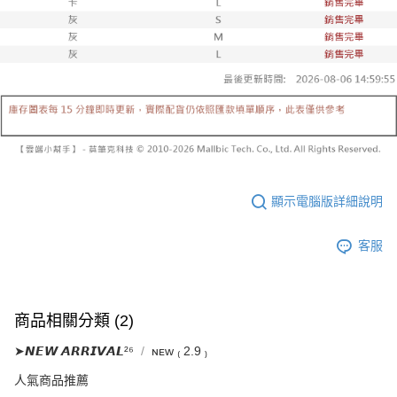
帳／街口支付／iPASS MONEY」等通路繳費。
２．訂單成立數日內，您將收到繳費通知簡訊。
每筆NT$60，滿NT$1,600(含以上)免運費
３．收到繳費通知簡訊後14天內，點擊此簡訊中的連結，可透過四大超商／
【注意事項】
ATM／網路銀行／等多元方式進行付款，方視為交易完成。
已關閉，請勿下單
1.本服務係由「台灣大哥大股份有限公司」（以下簡稱本公司）所提供，讓
※ 請注意：結帳手續完成當下不需立刻繳費，但若您需要取消訂單，請聯絡
用戶於交易時，得透過本服務購買商品或服務，並由商店將買賣／分期付款
每筆NT$10,000
購買商品的店家。未經商家同意取消之訂單仍視為有效，需透過AFTEE先享
買賣價金債權讓與本公司後，依約使用本公司帳單繳交帳款。
後付繳納相關費用。
2.基於同意付款使用「大哥付你分期」之契約關係目的，商店將以您的個人
已關閉，請勿下單(付取)
※ 交易是否成功請以「AFTEE先享後付 」之結帳頁面顯示為準，若有關於
資料（包含姓名、電話或地址）提供予台灣大哥大進項蒐集、處理及利用，
是否繳費成功／繳費後需取消欲退款等相關疑問，請聯繫「AFTEE先享後付
每筆NT$10,000
由本公司與您本人進行分期帳單所需資料之確認、核對及更正。
客戶支援中心」
https://netprotections.freshdesk.com/support/home
3.完整用戶服務條款，請詳閱以下連結：
https://oppay.tw/userRule
7-11取貨付款
【注意事項】
１．透過由恩沛科技股份有限公司提供之「AFTEE先享後付」服務完成之交
每筆NT$60，滿NT$1,800(含以上)免運費
顯示電腦版詳細說明
易，需依本服務之必要範圍內提供個人資料，並將交易相關給付款項請求債
權轉讓予恩沛科技股份有限公司。
付款後7-11取貨
２．關於個人資料處理事宜，請瀏覽以下網址：
客服
每筆NT$60，滿NT$1,600(含以上)免運費
https://aftee.tw/terms/#terms3
３．未成年的使用者請事先徵得法定代理人或監護人之同意方可使用
宅配
「AFTEE先享後付」，若未經同意申辦者引起之損失，本公司不負相關責
任。
每筆NT$100，滿NT$2,500(含以上)免運費
４．使用「AFTEE先享後付」時，將依據個別帳號之用戶狀況，依本公司即
商品相關分類 (2)
時審查核予不同之上限額度；若仍有額度不足之情形，本公司將視審查結果
國家/地區配送
查看運費
請求用戶進行身份認證。
➤𝙉𝙀𝙒 𝘼𝙍𝙍𝙄𝙑𝘼𝙇²⁶
ɴᴇᴡ ₍ 2.9 ₎
５．嚴禁一人註冊多個帳號或使用他人資訊註冊。若發現惡意使用之情形，
人氣商品推薦
恩沛科技股份有限公司將有權停止該用戶之使用額度並採取法律行動。