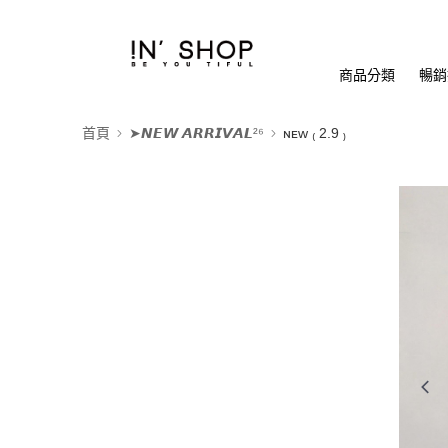
商品分類
暢銷排
首頁
➤𝙉𝙀𝙒 𝘼𝙍𝙍𝙄𝙑𝘼𝙇²⁶
ɴᴇᴡ ₍ 2.9 ₎