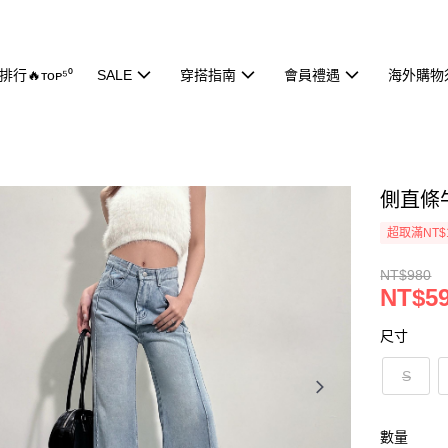
行🔥ᴛᴏᴘ⁵⁰
SALE
穿搭指南
會員禮遇
海外購物
側直條牛
超取滿NT$
NT$980
NT$5
尺寸
S
數量