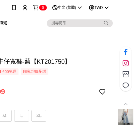
0
中文 (繁體)
TWD
須知
仔寬褲-藍【KT201750】
1,600免運
國家/地區配送
99
M
L
XL