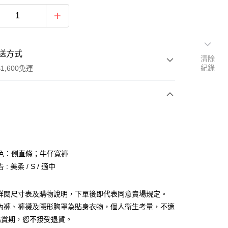
送方式
清除
紀錄
1,600免運
次付款
付款
色：側直條；牛仔寬褲
: 美柔 / S / 適中
請詳閱尺寸表及購物說明，下單後即代表同意賣場規定。
、內褲、褲襪及隱形胸罩為貼身衣物，個人衛生考量，不適
y
鑑賞期，恕不接受退貨。
分期