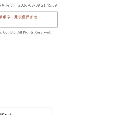
項】
付款
恩沛科技股份有限公司提供之「AFTEE先享後付」服務完成之
依本服務之必要範圍內提供個人資料，並將交易相關給付款項請
0，滿NT$1,800(含以上)免運費
讓予恩沛科技股份有限公司。
個人資料處理事宜，請瀏覽以下網址：
1取貨
ee.tw/terms/#terms3
0，滿NT$1,600(含以上)免運費
年的使用者請事先徵得法定代理人或監護人之同意方可使用
E先享後付」，若未經同意申辦者引起之損失，本公司不負相關責
AFTEE先享後付」時，將依據個別帳號之用戶狀況，依本公司
00，滿NT$2,500(含以上)免運費
核予不同之上限額度；若仍有額度不足之情形，本公司將視審查
用戶進行身份認證。
配送
查看運費
一人註冊多個帳號或使用他人資訊註冊。若發現惡意使用之情
科技股份有限公司將有權停止該用戶之使用額度並採取法律行
 cookie