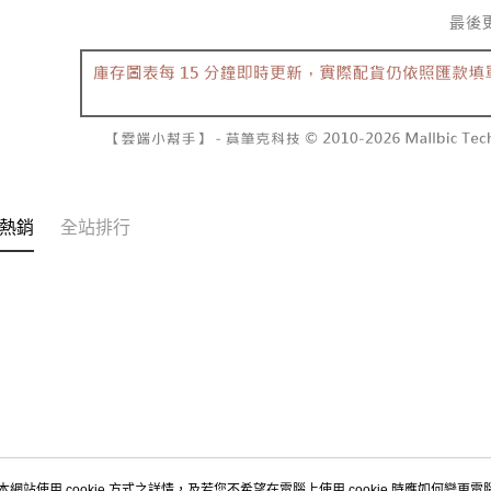
【注意事
7-11取貨
１．透過由
交易，需
每筆NT$6
求債權轉
２．關於
付款後7-1
https://aft
每筆NT$6
３．未成
「AFTE
宅配
任。
４．使用「
每筆NT$1
即時審查
熱銷
全站排行
結果請求
國家/地區
５．嚴禁
形，恩沛
動。
本網站使用 cookie 方式之詳情，及若您不希望在電腦上使用 cookie 時應如何變更電腦的