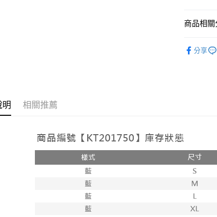
相關說明
【大哥付
商品相關分
AFTEE先
1.本服務
2.付款方
相關說明
➤𝙉𝙀𝙒 𝘼𝙍
流程，驗
【關於「A
分享
ATM付款
完成交易
AFTEE
人氣商品
3.實際核
便利好安
4.訂單成
１．簡單
消。如遇
２．便利
運送方式
無法說明
３．安心
【繳款方
全家取貨
說明
相關推薦
1.分期款
【「AFT
醒簡訊。
每筆NT$6
１．於結帳
2.透過簡
付」結帳
帳／街口支
付款後全
２．訂單
３．收到繳
每筆NT$6
【注意事
／ATM／
1.本服務
※ 請注意
已關閉，
用戶於交
絡購買商品
款買賣價
先享後付
每筆NT$10
2.基於同
※ 交易是
資料（包
是否繳費成
已關閉，請
用，由本
付客戶支
每筆NT$10
3.完整用