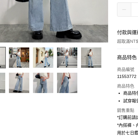
付款與運
超取滿NT$
付款方式
商品特色
信用卡一
商品編號
11553772
超商取貨
商品特色
LINE Pay
商品特
試穿報告 
Apple Pay
銷售重點
街口支付
*訂購前
*內搭褲
Google Pa
用於七日
大哥付你