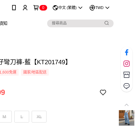
0
中文 (繁體)
TWD
須知
彎刀褲-藍【KT201749】
1,600免運
國家/地區配送
99
M
L
XL