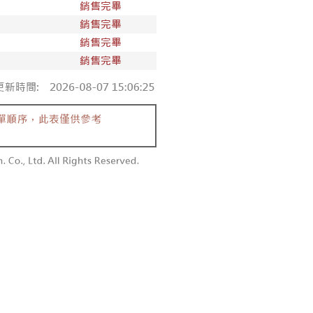
項】
付款
恩沛科技股份有限公司提供之「AFTEE先享後付」服務完成之
依本服務之必要範圍內提供個人資料，並將交易相關給付款項請
0，滿NT$1,800(含以上)免運費
讓予恩沛科技股份有限公司。
個人資料處理事宜，請瀏覽以下網址：
1取貨
ee.tw/terms/#terms3
0，滿NT$1,600(含以上)免運費
年的使用者請事先徵得法定代理人或監護人之同意方可使用
E先享後付」，若未經同意申辦者引起之損失，本公司不負相關責
AFTEE先享後付」時，將依據個別帳號之用戶狀況，依本公司
00，滿NT$2,500(含以上)免運費
核予不同之上限額度；若仍有額度不足之情形，本公司將視審查
用戶進行身份認證。
配送
查看運費
一人註冊多個帳號或使用他人資訊註冊。若發現惡意使用之情
科技股份有限公司將有權停止該用戶之使用額度並採取法律行