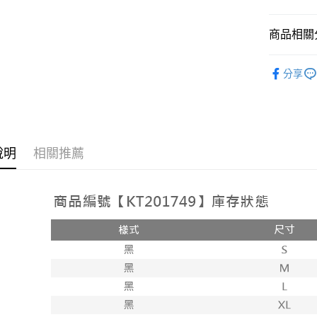
相關說明
【大哥付
商品相關分
AFTEE先
1.本服務
2.付款方
相關說明
➤𝙉𝙀𝙒 𝘼𝙍
流程，驗
【關於「A
分享
ATM付款
完成交易
AFTEE
人氣商品
3.實際核
便利好安
4.訂單成
１．簡單
消。如遇
２．便利
運送方式
無法說明
３．安心
【繳款方
全家取貨
說明
相關推薦
1.分期款
【「AFT
醒簡訊。
每筆NT$6
１．於結帳
2.透過簡
付」結帳
帳／街口支
付款後全
２．訂單
３．收到繳
每筆NT$6
【注意事
／ATM／
1.本服務
※ 請注意
已關閉，
用戶於交
絡購買商品
款買賣價
先享後付
每筆NT$10
2.基於同
※ 交易是
資料（包
是否繳費成
已關閉，請
用，由本
付客戶支
每筆NT$10
3.完整用