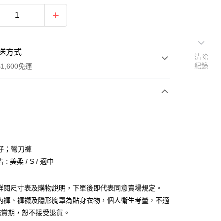
送方式
清除
紀錄
1,600免運
次付款
付款
仔；彎刀褲
: 美柔 / S / 適中
請詳閱尺寸表及購物說明，下單後即代表同意賣場規定。
、內褲、褲襪及隱形胸罩為貼身衣物，個人衛生考量，不適
y
鑑賞期，恕不接受退貨。
分期