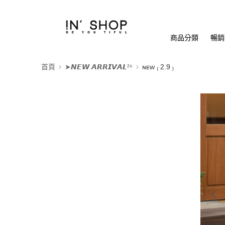
商品分類
暢銷排
首頁
➤𝙉𝙀𝙒 𝘼𝙍𝙍𝙄𝙑𝘼𝙇²⁶
ɴᴇᴡ ₍ 2.9 ₎