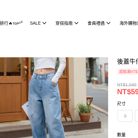
行🔥ᴛᴏᴘ⁵⁰
SALE
穿搭指南
會員禮遇
海外購物
後蓋牛仔
超取滿NT$
NT$1,040
NT$5
尺寸
S
數量