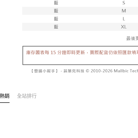
【注意事
7-11取貨
１．透過由
交易，需
每筆NT$6
求債權轉
２．關於
付款後7-1
https://aft
每筆NT$6
３．未成
「AFTE
宅配
任。
４．使用「
每筆NT$1
即時審查
結果請求
國家/地區
５．嚴禁
形，恩沛
動。
熱銷
全站排行