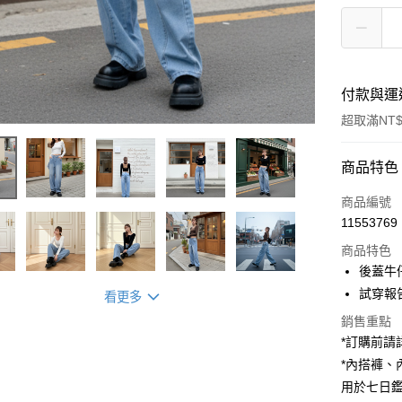
付款與運
超取滿NT$
付款方式
商品特色
信用卡一
商品編號
11553769
超商取貨
商品特色
LINE Pay
後蓋牛
試穿報告 
看更多
Apple Pay
銷售重點
街口支付
*訂購前
*內搭褲
Google Pa
用於七日
大哥付你