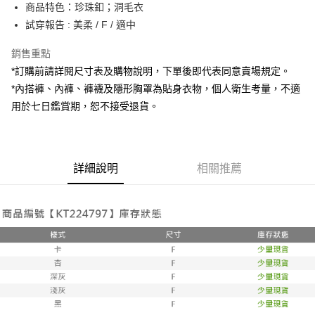
Apple Pay
商品特色：珍珠釦；洞毛衣
試穿報告 : 美柔 / F / 適中
街口支付
銷售重點
Google Pay
*訂購前請詳閱尺寸表及購物說明，下單後即代表同意賣場規定。
大哥付你分期
*內搭褲、內褲、褲襪及隱形胸罩為貼身衣物，個人衛生考量，不適
相關說明
用於七日鑑賞期，恕不接受退貨。
【大哥付你分期使用說明】
AFTEE先享後付
1.本服務由台灣大哥大提供，台灣大哥大用戶可立即使用無須另外申請。
2.付款方式選擇「大哥付你分期」，訂單成立後會自動跳轉到大哥付的交易
相關說明
流程，驗證手機門號後，選擇欲分期的期數、繳款截止日，確認付款後即完
【關於「AFTEE先享後付」】
成交易。
詳細說明
相關推薦
ATM付款
AFTEE先享後付是「在收到商品之後才付款」的支付方式。 讓您購物簡單
3.實際核准額度、可分期數及費用金額請依後續交易確認頁面所載為準。
便利好安心！
4.訂單成立30分鐘內，如未前往確認交易或遇審核未通過，訂單將自動取
１．簡單：不需註冊會員、不需綁卡、不需儲值。
運送方式
消。如遇「轉專審核」未通過狀況，表示未達大哥付你分期系統評分，恕無
２．便利：只要手機號碼，簡訊認證，即可結帳。
法說明評估內容。
３．安心：先確認商品／服務後，再付款。
全家取貨付款
【繳款方式說明】
1.分期款項不併入電信帳單，「大哥付你分期」於每月結算日後寄送繳費提
每筆NT$60，滿NT$1,800(含以上)免運費
【「AFTEE先享後付」結帳流程】
醒簡訊。
１．於結帳方式選擇「AFTEE先享後付」後，將跳轉至「AFTEE先享後付」
2.透過簡訊連結打開帳單後，可選擇「超商條碼／台灣大直營門市／銀行轉
付款後全家取貨
結帳頁面，進行簡訊認證並確認金額後，即可完成結帳。
帳／街口支付／iPASS MONEY」等通路繳費。
２．訂單成立數日內，您將收到繳費通知簡訊。
每筆NT$60，滿NT$1,600(含以上)免運費
３．收到繳費通知簡訊後14天內，點擊此簡訊中的連結，可透過四大超商／
【注意事項】
ATM／網路銀行／等多元方式進行付款，方視為交易完成。