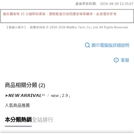
已關閉，請勿下單
1.本服務係由「台灣大哥大股份有限公司」（以下簡稱本公司）所提供，讓
※ 請注意：結帳手續完成當下不需立刻繳費，但若您需要取消訂單，請聯絡
用戶於交易時，得透過本服務購買商品或服務，並由商店將買賣／分期付款
每筆NT$10,000
購買商品的店家。未經商家同意取消之訂單仍視為有效，需透過AFTEE先享
買賣價金債權讓與本公司後，依約使用本公司帳單繳交帳款。
後付繳納相關費用。
2.基於同意付款使用「大哥付你分期」之契約關係目的，商店將以您的個人
已關閉，請勿下單(付取)
※ 交易是否成功請以「AFTEE先享後付 」之結帳頁面顯示為準，若有關於
資料（包含姓名、電話或地址）提供予台灣大哥大進項蒐集、處理及利用，
是否繳費成功／繳費後需取消欲退款等相關疑問，請聯繫「AFTEE先享後付
每筆NT$10,000
由本公司與您本人進行分期帳單所需資料之確認、核對及更正。
客戶支援中心」
https://netprotections.freshdesk.com/support/home
3.完整用戶服務條款，請詳閱以下連結：
https://oppay.tw/userRule
7-11取貨付款
【注意事項】
顯示電腦版詳細說明
１．透過由恩沛科技股份有限公司提供之「AFTEE先享後付」服務完成之交
每筆NT$60，滿NT$1,800(含以上)免運費
易，需依本服務之必要範圍內提供個人資料，並將交易相關給付款項請求債
權轉讓予恩沛科技股份有限公司。
付款後7-11取貨
客服
２．關於個人資料處理事宜，請瀏覽以下網址：
每筆NT$60，滿NT$1,600(含以上)免運費
https://aftee.tw/terms/#terms3
３．未成年的使用者請事先徵得法定代理人或監護人之同意方可使用
宅配
「AFTEE先享後付」，若未經同意申辦者引起之損失，本公司不負相關責
任。
商品相關分類 (2)
每筆NT$100，滿NT$2,500(含以上)免運費
４．使用「AFTEE先享後付」時，將依據個別帳號之用戶狀況，依本公司即
時審查核予不同之上限額度；若仍有額度不足之情形，本公司將視審查結果
➤𝙉𝙀𝙒 𝘼𝙍𝙍𝙄𝙑𝘼𝙇²⁶
ɴᴇᴡ ₍ 2.9 ₎
國家/地區配送
查看運費
請求用戶進行身份認證。
人氣商品推薦
５．嚴禁一人註冊多個帳號或使用他人資訊註冊。若發現惡意使用之情形，
恩沛科技股份有限公司將有權停止該用戶之使用額度並採取法律行動。
本分類熱銷
全站排行