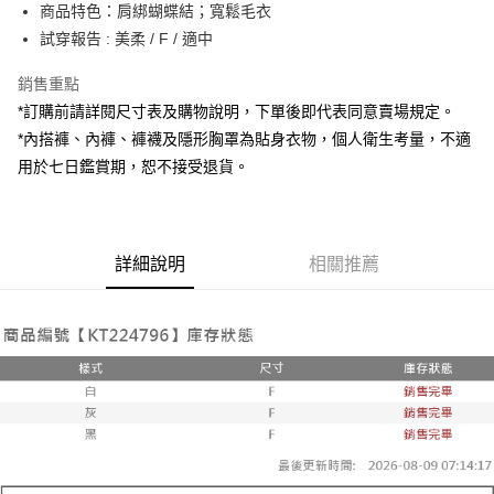
Apple Pay
商品特色：肩綁蝴蝶結；寬鬆毛衣
試穿報告 : 美柔 / F / 適中
街口支付
銷售重點
Google Pay
*訂購前請詳閱尺寸表及購物說明，下單後即代表同意賣場規定。
大哥付你分期
*內搭褲、內褲、褲襪及隱形胸罩為貼身衣物，個人衛生考量，不適
相關說明
用於七日鑑賞期，恕不接受退貨。
【大哥付你分期使用說明】
AFTEE先享後付
1.本服務由台灣大哥大提供，台灣大哥大用戶可立即使用無須另外申請。
2.付款方式選擇「大哥付你分期」，訂單成立後會自動跳轉到大哥付的交易
相關說明
流程，驗證手機門號後，選擇欲分期的期數、繳款截止日，確認付款後即完
【關於「AFTEE先享後付」】
成交易。
詳細說明
相關推薦
ATM付款
AFTEE先享後付是「在收到商品之後才付款」的支付方式。 讓您購物簡單
3.實際核准額度、可分期數及費用金額請依後續交易確認頁面所載為準。
便利好安心！
4.訂單成立30分鐘內，如未前往確認交易或遇審核未通過，訂單將自動取
１．簡單：不需註冊會員、不需綁卡、不需儲值。
運送方式
消。如遇「轉專審核」未通過狀況，表示未達大哥付你分期系統評分，恕無
２．便利：只要手機號碼，簡訊認證，即可結帳。
法說明評估內容。
３．安心：先確認商品／服務後，再付款。
全家取貨付款
【繳款方式說明】
1.分期款項不併入電信帳單，「大哥付你分期」於每月結算日後寄送繳費提
每筆NT$60，滿NT$1,800(含以上)免運費
【「AFTEE先享後付」結帳流程】
醒簡訊。
１．於結帳方式選擇「AFTEE先享後付」後，將跳轉至「AFTEE先享後付」
2.透過簡訊連結打開帳單後，可選擇「超商條碼／台灣大直營門市／銀行轉
付款後全家取貨
結帳頁面，進行簡訊認證並確認金額後，即可完成結帳。
帳／街口支付／iPASS MONEY」等通路繳費。
２．訂單成立數日內，您將收到繳費通知簡訊。
每筆NT$60，滿NT$1,600(含以上)免運費
３．收到繳費通知簡訊後14天內，點擊此簡訊中的連結，可透過四大超商／
【注意事項】
ATM／網路銀行／等多元方式進行付款，方視為交易完成。