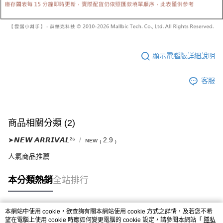
已關閉，請勿下單
1.本服務係由「台灣大哥大股份有限公司」（以下簡稱本公司）所提供，讓
※ 請注意：結帳手續完成當下不需立刻繳費，但若您需要取消訂單，請聯絡
用戶於交易時，得透過本服務購買商品或服務，並由商店將買賣／分期付款
每筆NT$10,000
購買商品的店家。未經商家同意取消之訂單仍視為有效，需透過AFTEE先享
買賣價金債權讓與本公司後，依約使用本公司帳單繳交帳款。
後付繳納相關費用。
2.基於同意付款使用「大哥付你分期」之契約關係目的，商店將以您的個人
已關閉，請勿下單(付取)
※ 交易是否成功請以「AFTEE先享後付 」之結帳頁面顯示為準，若有關於
資料（包含姓名、電話或地址）提供予台灣大哥大進項蒐集、處理及利用，
是否繳費成功／繳費後需取消欲退款等相關疑問，請聯繫「AFTEE先享後付
每筆NT$10,000
由本公司與您本人進行分期帳單所需資料之確認、核對及更正。
客戶支援中心」
https://netprotections.freshdesk.com/support/home
3.完整用戶服務條款，請詳閱以下連結：
https://oppay.tw/userRule
顯示電腦版詳細說明
7-11取貨付款
【注意事項】
１．透過由恩沛科技股份有限公司提供之「AFTEE先享後付」服務完成之交
每筆NT$60，滿NT$1,800(含以上)免運費
客服
易，需依本服務之必要範圍內提供個人資料，並將交易相關給付款項請求債
權轉讓予恩沛科技股份有限公司。
付款後7-11取貨
２．關於個人資料處理事宜，請瀏覽以下網址：
每筆NT$60，滿NT$1,600(含以上)免運費
https://aftee.tw/terms/#terms3
商品相關分類 (2)
３．未成年的使用者請事先徵得法定代理人或監護人之同意方可使用
宅配
「AFTEE先享後付」，若未經同意申辦者引起之損失，本公司不負相關責
➤𝙉𝙀𝙒 𝘼𝙍𝙍𝙄𝙑𝘼𝙇²⁶
ɴᴇᴡ ₍ 2.9 ₎
任。
每筆NT$100，滿NT$2,500(含以上)免運費
４．使用「AFTEE先享後付」時，將依據個別帳號之用戶狀況，依本公司即
人氣商品推薦
時審查核予不同之上限額度；若仍有額度不足之情形，本公司將視審查結果
國家/地區配送
查看運費
請求用戶進行身份認證。
５．嚴禁一人註冊多個帳號或使用他人資訊註冊。若發現惡意使用之情形，
本分類熱銷
全站排行
恩沛科技股份有限公司將有權停止該用戶之使用額度並採取法律行動。
本網站中使用 cookie，欲查詢有關本網站使用 cookie 方式之詳情，及若您不希
熱門標籤
望在電腦上使用 cookie 時應如何變更電腦的 cookie 設定，請參閱本網站「
隱私