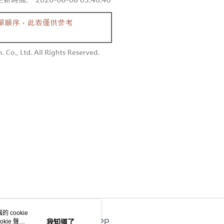
個人資料處理事宜，請瀏覽以下網址：
1取貨
ee.tw/terms/#terms3
0，滿NT$1,600(含以上)免運費
年的使用者請事先徵得法定代理人或監護人之同意方可使用
E先享後付」，若未經同意申辦者引起之損失，本公司不負相關責
AFTEE先享後付」時，將依據個別帳號之用戶狀況，依本公司
00，滿NT$2,500(含以上)免運費
核予不同之上限額度；若仍有額度不足之情形，本公司將視審查
用戶進行身份認證。
配送
查看運費
一人註冊多個帳號或使用他人資訊註冊。若發現惡意使用之情
科技股份有限公司將有權停止該用戶之使用額度並採取法律行
 cookie
kie 聲明
我知道了
官方APP