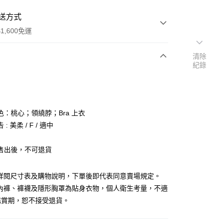
送方式
1,600免運
清除
紀錄
次付款
付款
色：桃心；領繞脖；Bra 上衣
: 美柔 / F / 適中
售出後，不可退貨
y
請詳閱尺寸表及購物說明，下單後即代表同意賣場規定。
分期
、內褲、褲襪及隱形胸罩為貼身衣物，個人衛生考量，不適
鑑賞期，恕不接受退貨。
你分期使用說明】
享後付
由台灣大哥大提供，台灣大哥大用戶可立即使用無須另外申請。