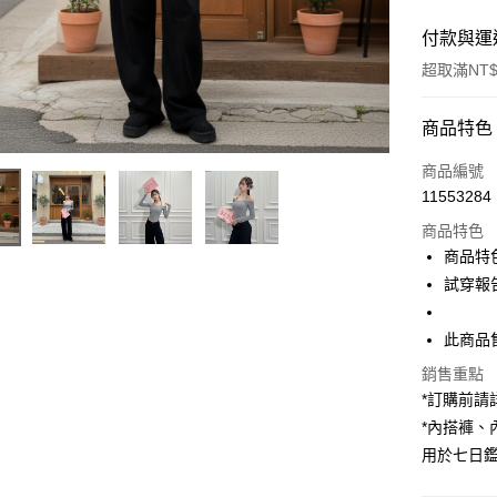
付款與運
超取滿NT$
付款方式
商品特色
信用卡一
商品編號
11553284
超商取貨
商品特色
LINE Pay
商品特
試穿報告 
Apple Pay
街口支付
此商品
Google Pa
銷售重點
*訂購前
大哥付你
*內搭褲
相關說明
用於七日
【大哥付
AFTEE先
1.本服務