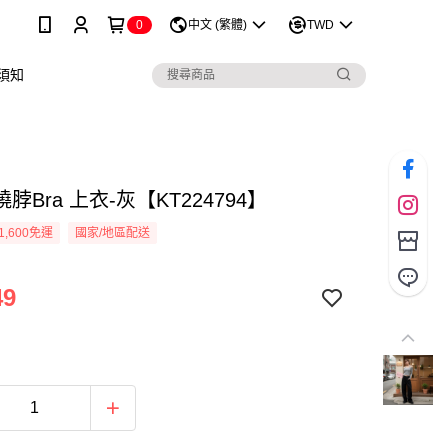
0
中文 (繁體)
TWD
須知
脖Bra 上衣-灰【KT224794】
1,600免運
國家/地區配送
49