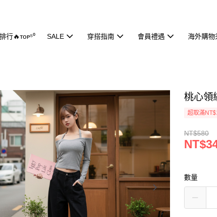
行🔥ᴛᴏᴘ⁵⁰
SALE
穿搭指南
會員禮遇
海外購物
桃心領繞
超取滿NT$
NT$580
NT$3
數量