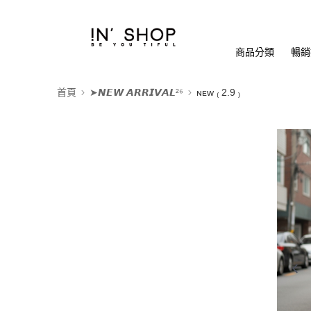
商品分類
暢銷排
首頁
➤𝙉𝙀𝙒 𝘼𝙍𝙍𝙄𝙑𝘼𝙇²⁶
ɴᴇᴡ ₍ 2.9 ₎