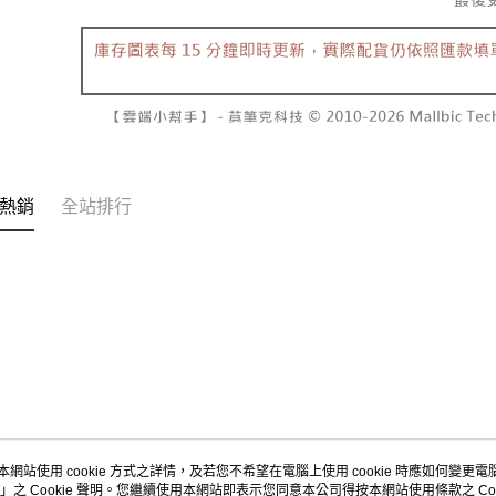
２．關於
付款後7-1
https://aft
每筆NT$6
３．未成
「AFTE
宅配
任。
４．使用「
每筆NT$1
即時審查
結果請求
國家/地區
５．嚴禁
形，恩沛
熱銷
全站排行
動。
本網站使用 cookie 方式之詳情，及若您不希望在電腦上使用 cookie 時應如何變更電腦的
」之 Cookie 聲明。您繼續使用本網站即表示您同意本公司得按本網站使用條款之 Coo
關於我們
客服資訊