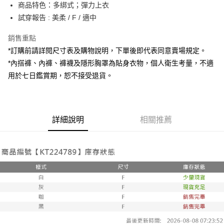
Apple Pay
商品特色：多綁式；彈力上衣
試穿報告 : 美柔 / F / 適中
街口支付
銷售重點
Google Pay
*訂購前請詳閱尺寸表及購物說明，下單後即代表同意賣場規定。
大哥付你分期
*內搭褲、內褲、褲襪及隱形胸罩為貼身衣物，個人衛生考量，不適
相關說明
用於七日鑑賞期，恕不接受退貨。
【大哥付你分期使用說明】
AFTEE先享後付
1.本服務由台灣大哥大提供，台灣大哥大用戶可立即使用無須另外申請。
2.付款方式選擇「大哥付你分期」，訂單成立後會自動跳轉到大哥付的交易
相關說明
流程，驗證手機門號後，選擇欲分期的期數、繳款截止日，確認付款後即完
【關於「AFTEE先享後付」】
成交易。
詳細說明
相關推薦
ATM付款
AFTEE先享後付是「在收到商品之後才付款」的支付方式。 讓您購物簡單
3.實際核准額度、可分期數及費用金額請依後續交易確認頁面所載為準。
便利好安心！
4.訂單成立30分鐘內，如未前往確認交易或遇審核未通過，訂單將自動取
１．簡單：不需註冊會員、不需綁卡、不需儲值。
運送方式
消。如遇「轉專審核」未通過狀況，表示未達大哥付你分期系統評分，恕無
２．便利：只要手機號碼，簡訊認證，即可結帳。
法說明評估內容。
３．安心：先確認商品／服務後，再付款。
全家取貨付款
【繳款方式說明】
1.分期款項不併入電信帳單，「大哥付你分期」於每月結算日後寄送繳費提
每筆NT$60，滿NT$1,800(含以上)免運費
【「AFTEE先享後付」結帳流程】
醒簡訊。
１．於結帳方式選擇「AFTEE先享後付」後，將跳轉至「AFTEE先享後付」
2.透過簡訊連結打開帳單後，可選擇「超商條碼／台灣大直營門市／銀行轉
付款後全家取貨
結帳頁面，進行簡訊認證並確認金額後，即可完成結帳。
帳／街口支付／iPASS MONEY」等通路繳費。
２．訂單成立數日內，您將收到繳費通知簡訊。
每筆NT$60，滿NT$1,600(含以上)免運費
３．收到繳費通知簡訊後14天內，點擊此簡訊中的連結，可透過四大超商／
【注意事項】
ATM／網路銀行／等多元方式進行付款，方視為交易完成。