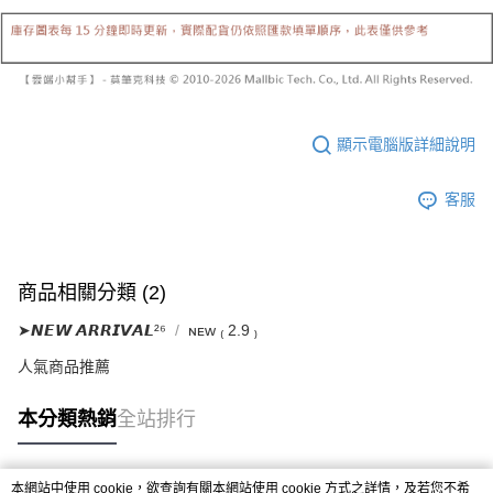
已關閉，請勿下單
1.本服務係由「台灣大哥大股份有限公司」（以下簡稱本公司）所提供，讓
※ 請注意：結帳手續完成當下不需立刻繳費，但若您需要取消訂單，請聯絡
用戶於交易時，得透過本服務購買商品或服務，並由商店將買賣／分期付款
每筆NT$10,000
購買商品的店家。未經商家同意取消之訂單仍視為有效，需透過AFTEE先享
買賣價金債權讓與本公司後，依約使用本公司帳單繳交帳款。
後付繳納相關費用。
2.基於同意付款使用「大哥付你分期」之契約關係目的，商店將以您的個人
已關閉，請勿下單(付取)
※ 交易是否成功請以「AFTEE先享後付 」之結帳頁面顯示為準，若有關於
資料（包含姓名、電話或地址）提供予台灣大哥大進項蒐集、處理及利用，
是否繳費成功／繳費後需取消欲退款等相關疑問，請聯繫「AFTEE先享後付
每筆NT$10,000
由本公司與您本人進行分期帳單所需資料之確認、核對及更正。
客戶支援中心」
https://netprotections.freshdesk.com/support/home
3.完整用戶服務條款，請詳閱以下連結：
https://oppay.tw/userRule
7-11取貨付款
顯示電腦版詳細說明
【注意事項】
１．透過由恩沛科技股份有限公司提供之「AFTEE先享後付」服務完成之交
每筆NT$60，滿NT$1,800(含以上)免運費
易，需依本服務之必要範圍內提供個人資料，並將交易相關給付款項請求債
客服
權轉讓予恩沛科技股份有限公司。
付款後7-11取貨
２．關於個人資料處理事宜，請瀏覽以下網址：
每筆NT$60，滿NT$1,600(含以上)免運費
https://aftee.tw/terms/#terms3
３．未成年的使用者請事先徵得法定代理人或監護人之同意方可使用
宅配
商品相關分類 (2)
「AFTEE先享後付」，若未經同意申辦者引起之損失，本公司不負相關責
任。
每筆NT$100，滿NT$2,500(含以上)免運費
➤𝙉𝙀𝙒 𝘼𝙍𝙍𝙄𝙑𝘼𝙇²⁶
ɴᴇᴡ ₍ 2.9 ₎
４．使用「AFTEE先享後付」時，將依據個別帳號之用戶狀況，依本公司即
時審查核予不同之上限額度；若仍有額度不足之情形，本公司將視審查結果
國家/地區配送
查看運費
人氣商品推薦
請求用戶進行身份認證。
５．嚴禁一人註冊多個帳號或使用他人資訊註冊。若發現惡意使用之情形，
恩沛科技股份有限公司將有權停止該用戶之使用額度並採取法律行動。
本分類熱銷
全站排行
本網站中使用 cookie，欲查詢有關本網站使用 cookie 方式之詳情，及若您不希